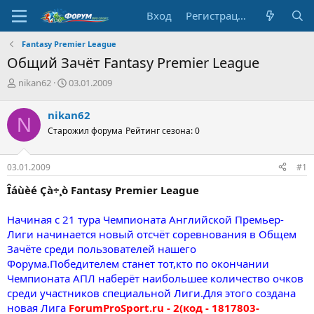
Вход
Регистрация
Fantasy Premier League
Общий Зачёт Fantasy Premier League
А
Д
nikan62
03.01.2009
в
а
т
т
nikan62
N
о
а
Старожил форума
Рейтинг сезона: 0
р
н
т
а
е
ч
03.01.2009
#1
м
а
ы
л
Îáùèé Çà÷¸ò Fantasy Premier League
а
Начиная с 21 тура Чемпионата Английской Премьер-
Лиги начинается новый отсчёт соревнования в Общем
Зачёте среди пользователей нашего
Форума.Победителем станет тот,кто по окончании
Чемпионата АПЛ наберёт наибольшее количество очков
среди участников специальной Лиги.Для этого создана
новая Лига
ForumProSport.ru - 2(код - 1817803-