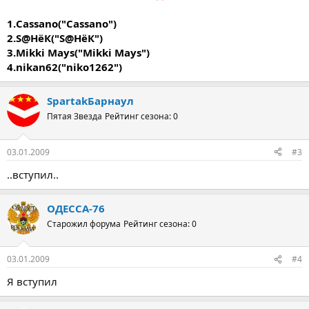
1.Cassano("Cassano")
2.S@HёК("S@HёК")
3.Mikki Mays("Mikki Mays")
4.nikan62("niko1262")
SpartakБарнаул
Пятая Звезда
Рейтинг сезона: 0
03.01.2009
#3
..вступил..
ОДЕССА-76
Старожил форума
Рейтинг сезона: 0
03.01.2009
#4
Я вступил