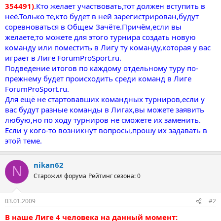
354491)
.Кто желает участвовать,тот должен вступить в
неё.Только те,кто будет в ней зарегистрирован,будут
соревноваться в Общем Зачёте.Причём,если вы
желаете,то можете для этого турнира создать новую
команду или поместить в Лигу ту команду,которая у вас
играет в Лиге ForumProSport.ru.
Подведение итогов по каждому отдельному туру по-
прежнему будет происходить среди команд в Лиге
ForumProSport.ru.
Для ещё не стартовавших командных турниров,если у
вас будут разные команды в Лигах,вы можете заявить
любую,но по ходу турниров не сможете их заменить.
Если у кого-то возникнут вопросы,прошу их задавать в
этой теме.
nikan62
N
Старожил форума
Рейтинг сезона: 0
03.01.2009
#2
В наше Лиге 4 человека на данный момент: