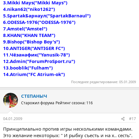
3.Mikki Mays("Mikki Mays")
4.nikan62("niko1262")
5.SpartakБарнаул("SpartakBarnaul")
6.ODESSA-1976("ODESSA-1976")
7.Amstel("Amstel")
8.KHAN("KHAN TEAM")
9.Bishop("Bishop Boy's")
10.ANTIGER("ANTIGER FC")
11.Чёзанафик("Yanusik-78")
12.Admin("ForumProSport.ru")
13.booblik("Fulham")
14.Atrium("FC Atrium-ok")
Последнее редактирование:
05.01.2009
СТЕПАНЫЧ
Старожил форума
Рейтинг сезона: 116
04.01.2009
#17
Принципиально против игры несколькими командами.
Это желание некоторых: " И рыбку съесть и на х.. сесть".