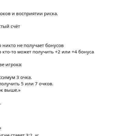
оков и восприятии риска.
стый счёт
то никто не получает бонусов
то кто-то может получить +2 или +4 бонуса
ве игрока:
ксимум 3 очка.
получить 5 или 7 очков.
ок выше.»
.
?
гие ставят 3:2, и: