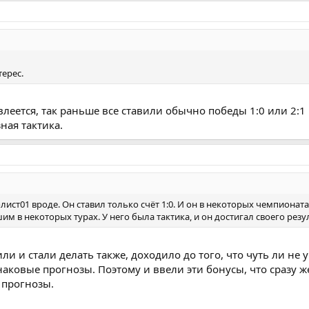
терес.
леется, так раньше все ставили обычно победы 1:0 или 2:1
зная тактика.
лист01 вроде. Он ставил только счёт 1:0. И он в некоторых чемпионат
м в некоторых турах. У него была тактика, и он достигал своего резу
или и стали делать также, доходило до того, что чуть ли не
аковые прогнозы. Поэтому и ввели эти бонусы, что сразу ж
 прогнозы.