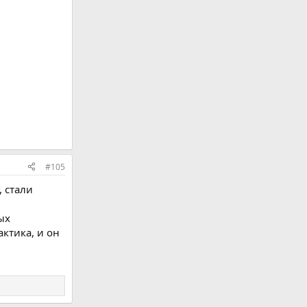
#105
, стали
ых
ктика, и он