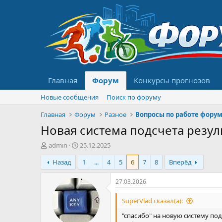
Главная
Форум
Конкурсы прогнозов
Новые сообщения
Поиск по форуму
Главная
Форум
Разное
Вопросы по работе фору
Новая система подсчета резул
А
Д
admin
25.12.2025
в
а
Назад
1
...
4
5
6
7
8
Вперёд
т
т
о
а
р
н
27.03.2026
т
а
е
ч
SuperVlad сказал(а):
м
а
"спасибо" на новую систему подс
ы
л