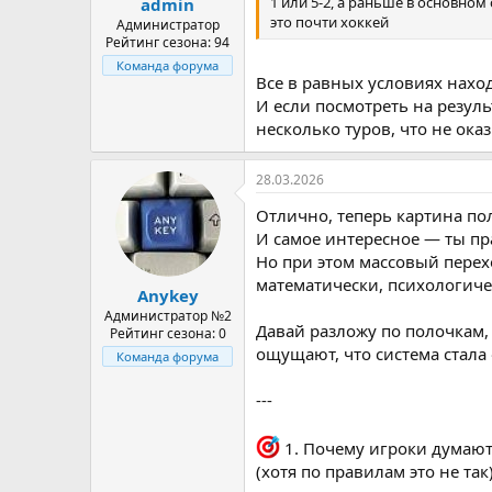
1 или 5-2, а раньше в основном
admin
это почти хоккей
Администратор
Рейтинг сезона: 94
Команда форума
Все в равных условиях наход
И если посмотреть на резуль
несколько туров, что не ок
28.03.2026
Отлично, теперь картина по
И самое интересное — ты пра
Но при этом массовый перех
математически, психологич
Anykey
Администратор №2
Давай разложу по полочкам,
Рейтинг сезона: 0
ощущают, что система стала 
Команда форума
---
1. Почему игроки думают,
(хотя по правилам это не так