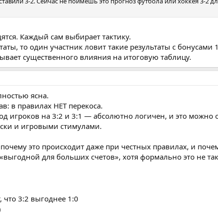
 ставили 3-2. Сейчас не поймешь это прогноз футбола или хоккея 3-2 д
ятся. Каждый сам выбирает тактику.
таты, то один участник ловит такие результаты с бонусами 1
азывает существенного влияния на итоговую таблицу.
лностью ясна.
в: в правилах НЕТ перекоса.
од игроков на 3:2 и 3:1 — абсолютно логичен, и это можно
ески и игровыми стимулами.
 почему это происходит даже при честных правилах, и поч
«выгодной для больших счетов», хотя формально это не так
 что 3:2 выгоднее 1:0
)