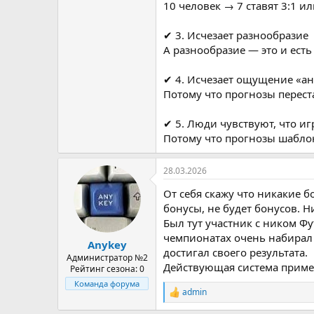
10 человек → 7 ставят 3:1 ил
✔ 3. Исчезает разнообразие
А разнообразие — это и есть
✔ 4. Исчезает ощущение «а
Потому что прогнозы перест
✔ 5. Люди чувствуют, что и
Потому что прогнозы шабло
28.03.2026
От себя скажу что никакие 
бонусы, не будет бонусов. Н
Был тут участник с ником Фу
чемпионатах очень набирал 
Anykey
достигал своего результата.
Администратор №2
Действующая система примен
Рейтинг сезона: 0
Команда форума
admin
Р
е