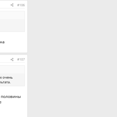
#106
 на
#107
ах очень
льтата.
 у половины
е