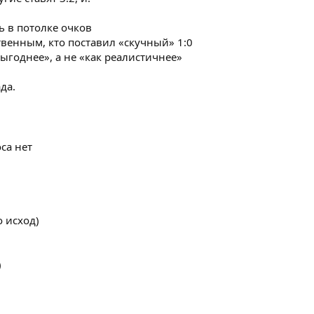
ь в потолке очков
твенным, кто поставил «скучный» 1:0
выгоднее», а не «как реалистичнее»
да.
са нет
о исход)
)