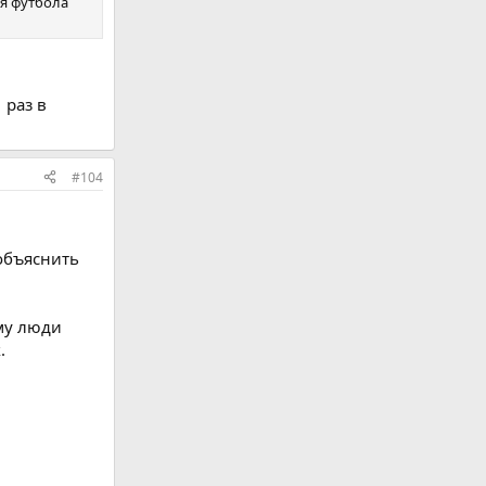
ля футбола
 раз в
#104
 объяснить
ему люди
.