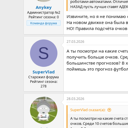
роботами-автоматами. Отличия 
а
НАЗАД пусть лучше ставят АДЕК
Anykey
Администратор №2
Извините, но я не понимаю о
Рейтинг сезона: 0
На новом движке она была в
Команда форума
НО! Правила подсчёта очков
27.03.2026
S
А ты посмотри на какие счета
получить больше очков. Сред
большинстве прогнозов? В хо
поймешь это прогноз футбола
SuperVlad
Старожил форума
Рейтинг сезона:
278
28.03.2026
SuperVlad сказал(а):
А ты посмотри на какие счета с
очков. Среди 10 счетов большин