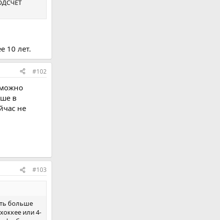
ПОДСЧЕТ
 10 лет.
#102
2 можно
ьше в
йчас не
#103
чить больше
хоккее или 4-