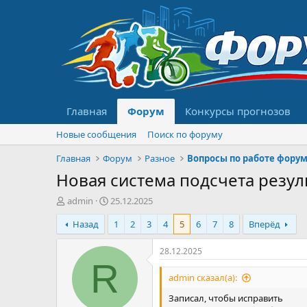
Главная
Форум
Конкурсы прогнозов
Новые сообщения
Поиск по форуму
Главная
Форум
Разное
Вопросы по работе фору
Новая система подсчета резул
А
Д
admin
25.12.2025
в
а
Назад
1
2
3
4
5
6
7
8
Вперёд
т
т
о
а
р
н
28.12.2025
т
а
R
е
ч
admin сказал(а):
м
а
Записал, чтобы исправить
ы
л