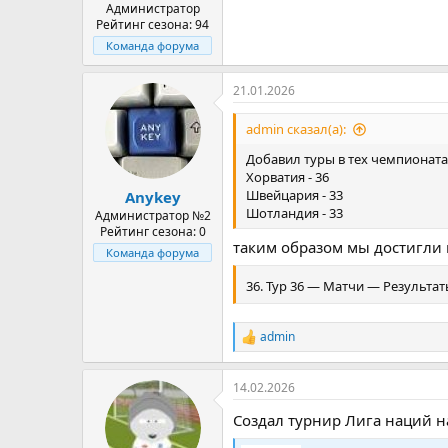
Администратор
Рейтинг сезона: 94
Команда форума
21.01.2026
admin сказал(а):
Добавил туры в тех чемпионатах
Хорватия - 36
Швейцария - 33
Anykey
Шотландия - 33
Администратор №2
Рейтинг сезона: 0
таким образом мы достигли 
Команда форума
36. Тур 36 — Матчи — Результат
admin
Р
е
а
14.02.2026
к
ц
Создал турнир Лига наций н
и
и