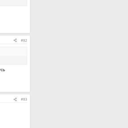
#82
усь
#83