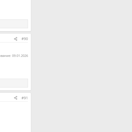
#90
ование:
09.01.2026
#91