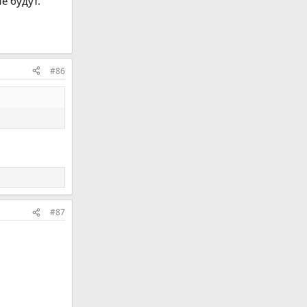
е будут.
#86
#87