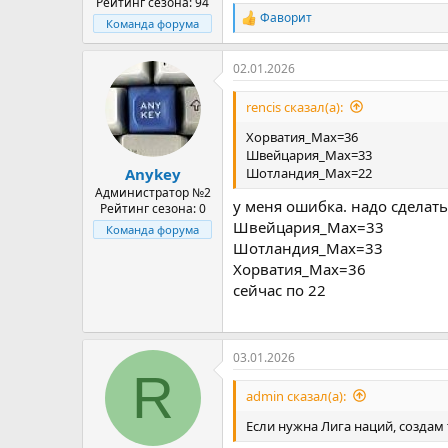
Рейтинг сезона: 94
Фаворит
Р
Команда форума
е
а
02.01.2026
к
ц
и
rencis сказал(а):
и
:
Хорватия_Max=36
Швейцария_Max=33
Шотландия_Max=22
Anykey
Администратор №2
у меня ошибка. надо сделать
Рейтинг сезона: 0
Швейцария_Max=33
Команда форума
Шотландия_Max=33
Хорватия_Max=36
сейчас по 22
03.01.2026
R
admin сказал(а):
Если нужна Лига наций, создам 