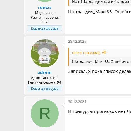
Но в Шотландии там и было же 2
а
rencis
Шотландия_Max=33. Ошибоч
Модератор
Рейтинг сезона:
582
Команда форума
28.12.2025
rencis сказал(а):
Шотландия_Max=33. Ошибочка 
Записал. Я пока список дела
admin
Администратор
Рейтинг сезона: 94
Команда форума
30.12.2025
R
В конкурсы прогнозов нет Л