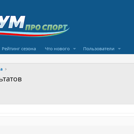
Рейтинг сезона
Что нового
Пользователи
ма
ьтатов