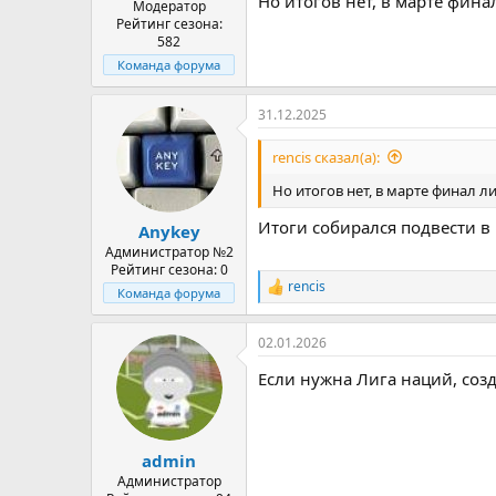
Но итогов нет, в марте фина
Модератор
Рейтинг сезона:
582
Команда форума
31.12.2025
rencis сказал(а):
Но итогов нет, в марте финал л
Итоги собирался подвести в 
Anykey
Администратор №2
Рейтинг сезона: 0
rencis
Р
Команда форума
е
а
02.01.2026
к
ц
Если нужна Лига наций, созд
и
и
:
admin
Администратор