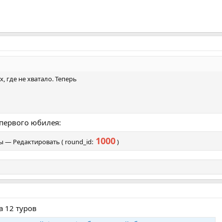
, где не хватало. Теперь
первого юбилея:
1000
ы — Редактировать ( round_id:
)
а 12 туров