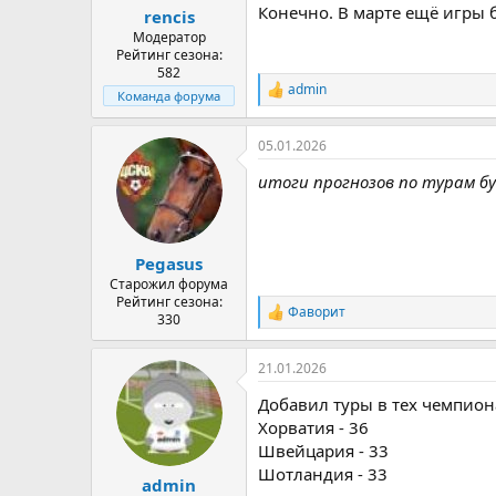
Конечно. В марте ещё игры б
rencis
Модератор
Рейтинг сезона:
582
admin
Р
Команда форума
е
а
05.01.2026
к
ц
итоги прогнозов по турам бу
и
и
:
Pegasus
Старожил форума
Рейтинг сезона:
Фаворит
Р
330
е
а
21.01.2026
к
ц
Добавил туры в тех чемпиона
и
и
Хорватия - 36
:
Швейцария - 33
Шотландия - 33
admin