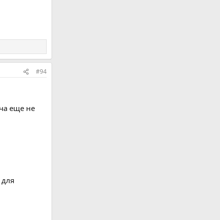
#94
ча еще не
 для