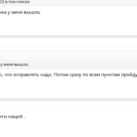
2 в том списке.
ка у меня вышла.
у меня вышла.
ю, что исправлять надо. Потом сразу по всем пунктам пройд
иги наций .