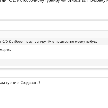
л лиг C/D. K отборочному турниру ЧМ относиться по-моему н
иг C/D. K отборочному турниру ЧМ относиться по-моему не будут.
марте.
ам турнир. Создавать?