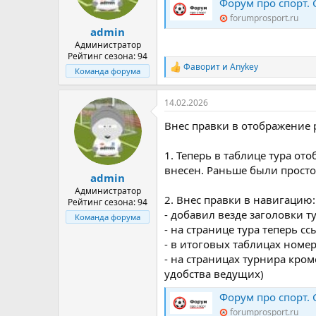
Форум про спорт. Спор
:
forumprosport.ru
admin
Администратор
Рейтинг сезона: 94
Фаворит
и
Anykey
Р
Команда форума
е
а
14.02.2026
к
ц
Внес правки в отображение 
и
и
:
1. Теперь в таблице тура от
внесен. Раньше были просто
admin
Администратор
2. Внес правки в навигацию:
Рейтинг сезона: 94
- добавил везде заголовки 
Команда форума
- на странице тура теперь с
- в итоговых таблицах номер
- на страницах турнира кром
удобства ведущих)
Форум про спорт. Спор
forumprosport.ru