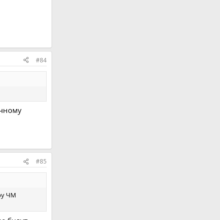
#84
очному
#85
ру ЧМ