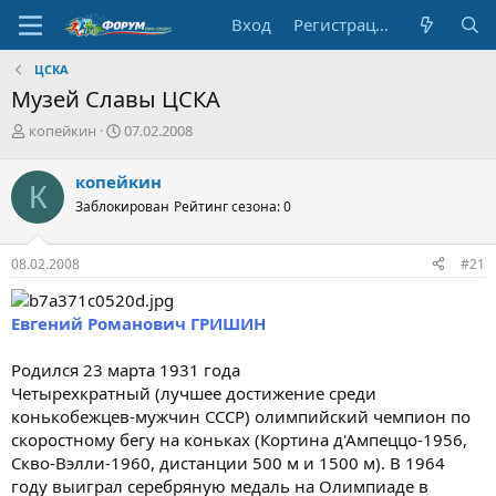
Вход
Регистрация
ЦСКА
Музей Славы ЦСКА
А
Д
копейкин
07.02.2008
в
а
т
т
копейкин
К
о
а
Заблокирован
Рейтинг сезона: 0
р
н
т
а
е
ч
08.02.2008
#21
м
а
ы
л
а
Евгений Романович ГРИШИН
Родился 23 марта 1931 года
Четырехкратный (лучшее достижение среди
конькобежцев-мужчин СССР) олимпийский чемпион по
скоростному бегу на коньках (Кортина д'Ампеццо-1956,
Скво-Вэлли-1960, дистанции 500 м и 1500 м). В 1964
году выиграл серебряную медаль на Олимпиаде в