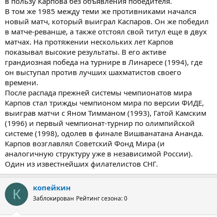
в пользу Карпова без объявления победителя.
В том же 1985 между теми же противниками начался
новый матч, который выиграл Каспаров. Он же победил
в матче-реванше, а также отстоял свой титул еще в двух
матчах. На протяжении нескольких лет Карпов
показывал высокие результаты. В его активе
грандиозная победа на турнире в Линаресе (1994), где
он выступал против лучших шахматистов своего
времени.
После распада прежней системы чемпионатов мира
Карпов стал трижды чемпионом мира по версии ФИДЕ,
выиграв матчи с Яном Тимманом (1993), Гатой Камским
(1996) и первый чемпионат-турнир по олимпийской
системе (1998), одолев в финале Вишванатана Ананда.
Карпов возглавлял Советский Фонд Мира (и
аналогичную структуру уже в независимой России).
Один из известнейших филателистов СНГ.
копейкин
К
Заблокирован
Рейтинг сезона: 0