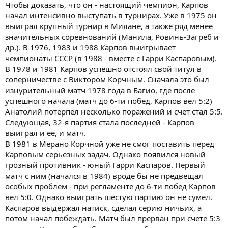
Чтобы доказать, что он - настоящий чемпион, Карпов
начал интенсивно выступать в турнирах. Уже в 1975 он
выиграл крупный турнир в Милане, а также ряд менее
значительных соревнований (Манила, Ровинь-Загреб и
др.). В 1976, 1983 и 1988 Карпов выигрывает
чемпионаты СССР (в 1988 - вместе с Гарри Каспаровым).
В 1978 и 1981 Карпов успешно отстоял свой титул в
соперничестве с Виктором Корчным. Сначала это был
изнурительный матч 1978 года в Багио, где после
успешного начала (матч до 6-ти побед, Карпов вел 5:2)
Анатолий потерпел несколько поражений и счет стал 5:5.
Следующая, 32-я партия стала последней - Карпов
выиграл и ее, и матч.
В 1981 в Мерано Корчной уже не смог поставить перед
Карповым серьезных задач. Однако появился новый
грозный противник - юный Гарри Каспаров. Первый
матч с ним (начался в 1984) вроде бы не предвещал
особых проблем - при регламенте до 6-ти побед Карпов
вел 5:0. Однако выиграть шестую партию он не сумел.
Каспаров выдержал натиск, сделал серию ничьих, а
потом начал побеждать. Матч был прерван при счете 5:3