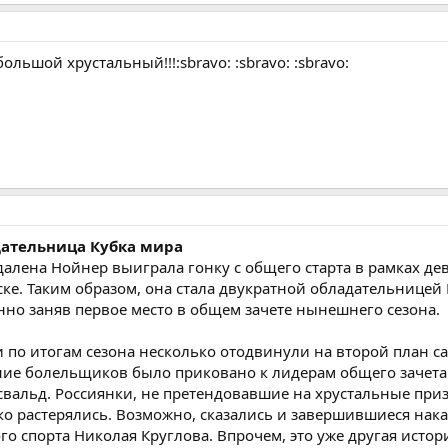
льшой хрустальный!!!:sbravo: :sbravo: :sbravo:
дательница Кубка мира
алена Нойнер выиграла гонку с общего старта в рамках дев
ке. Таким образом, она стала двукратной обладательницей
енно заняв первое место в общем зачете нынешнего сезона.
и по итогам сезона несколько отодвинули на второй план са
ие болельщиков было приковано к лидерам общего зачета 
свальд. Россиянки, не претендовавшие на хрустальные приз
о растерялись. Возможно, сказались и завершившиеся нак
о спорта Николая Круглова. Впрочем, это уже другая истор