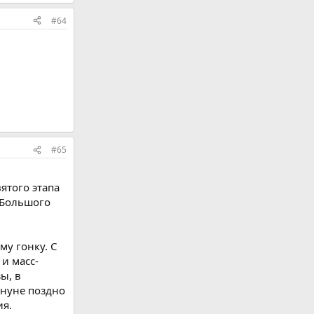
#64
#65
ятого этапа
 Большого
му гонку. С
и масс-
ы, в
ануне поздно
ия.