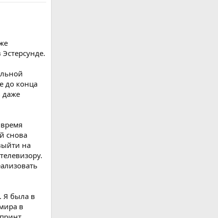
аже
 Эстерсунде.
альной
е до конца
ь даже
 время
й снова
выйти на
 телевизору.
еализовать
. Я была в
 мира в
принт.