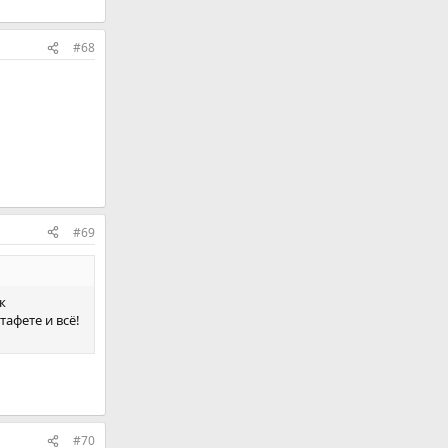
#68
#69
к
афете и всё!
#70