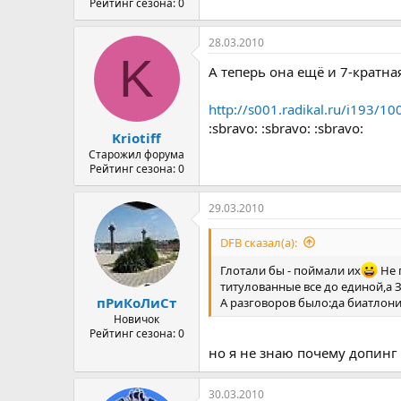
Рейтинг сезона: 0
28.03.2010
K
А теперь она ещё и 7-кратна
http://s001.radikal.ru/i193/1
:sbravo: :sbravo: :sbravo:
Kriotiff
Старожил форума
Рейтинг сезона: 0
29.03.2010
DFB сказал(а):
Глотали бы - поймали их
Не 
титулованные все до единой,а 
пРиКоЛиСт
А разговоров было:да биатлонис
Новичок
Рейтинг сезона: 0
но я не знаю почему допинг
30.03.2010