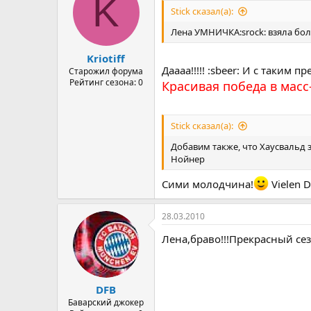
K
Stick сказал(а):
Лена УМНИЧКА:srock: взяла боль
Kriotiff
Даааа!!!!! :sbeer: И с таким пр
Старожил форума
Рейтинг сезона: 0
Красивая победа в масс-
Stick сказал(а):
Добавим также, что Хаусвальд 
Нойнер
Сими молодчина!
Vielen D
28.03.2010
Лена,браво!!!Прекрасный сез
DFB
Баварский джокер