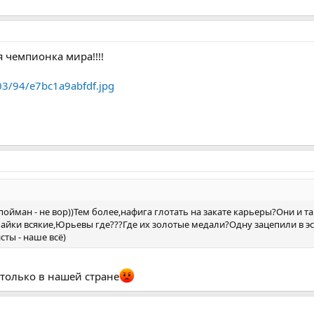
я чемпионка мира!!!!
003/94/e7bc1a9abfdf.jpg
пойман - не вор))Тем более,нафига глотать на закате карьеры?Они и та
Зайки всякие,Юрьевы где???Где их золотые медали?Одну зацепили в эст
ты - наше всё)
 только в нашей стране