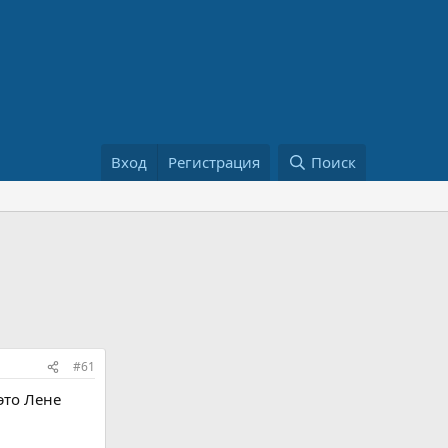
Вход
Регистрация
Поиск
#61
это Лене