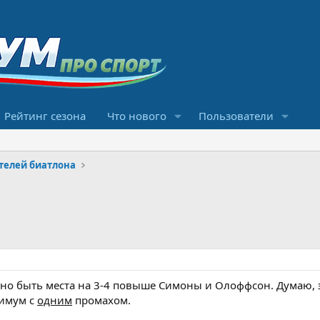
Рейтинг сезона
Что нового
Пользователи
телей биатлона
но быть места на 3-4 повыше Симоны и Олоффсон. Думаю, 
симум с
одним
промахом.