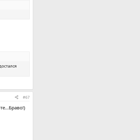
достался
#67
е...Браво!)