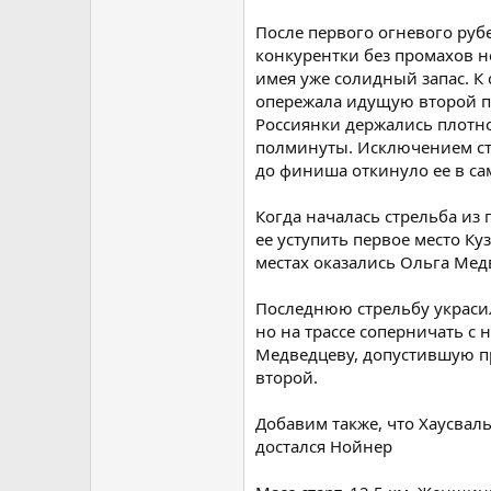
После первого огневого руб
конкурентки без промахов н
имея уже солидный запас. К 
опережала идущую второй п
Россиянки держались плотно
полминуты. Исключением ста
до финиша откинуло ее в са
Когда началась стрельба из
ее уступить первое место Ку
местах оказались Ольга Мед
Последнюю стрельбу украсил
но на трассе соперничать с 
Медведцеву, допустившую пр
второй.
Добавим также, что Хаусваль
достался Нойнер