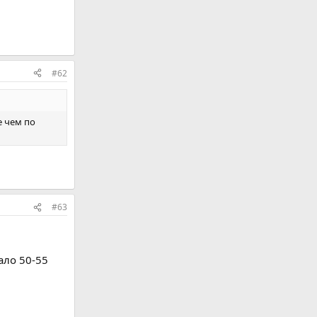
#62
е чем по
#63
ало 50-55