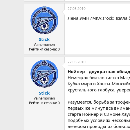
27.03.2010
Лена УМНИЧКА:srock: взяла бо
Stick
Vainemoinen
Рейтинг сезона: 0
27.03.2010
Нойнер - двукратная обла
Немецкая биатлонистка Магд
Кубка мира в Ханты-Мансийс
хрустального глобуса, увер
Stick
Vainemoinen
Разумеется, борьба за трофе
Рейтинг сезона: 0
первых же минут все вниман
старта Нойнер и Симоне Хау
подобных условиях нескольк
вечером проводы из большог