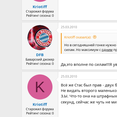
а
Kriotiff
Старожил форума
Рейтинг сезона: 0
25.03.2010
Kriotiff сказал(а):
Но в сегодняшней гонке нужно 
силам. Но максимум с
одним
пр
DFB
Баварский джокер
Рейтинг сезона: 0
Да,это вполне по силам!!!Я у
25.03.2010
K
Всё же Стас был прав - двух 
Не видать второго маленького
З.Ы. Что-то она на штрафных
секунд, сейчас же чуть не ми
Kriotiff
Старожил форума
Рейтинг сезона: 0