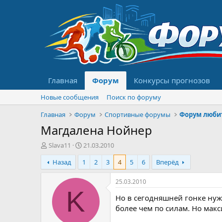
Главная
Форум
Конкурсы прогнозов
Новые сообщения
Поиск по форуму
Главная
Форум
Спортивные форумы
Форум люби
Магдалена Нойнер
А
Д
Slava11
21.03.2010
в
а
Назад
1
2
3
4
5
6
Вперёд
т
т
о
а
р
н
25.03.2010
т
а
K
Но в сегодняшней гонке нуж
е
ч
м
а
более чем по силам. Но мак
ы
л