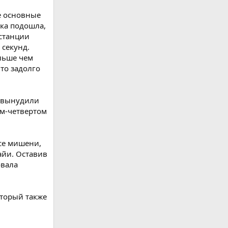
е основные
нка подошла,
истанции
секунд.
ольше чем
то задолго
а вынудили
ем-четвертом
се мишени,
айи. Оставив
овала
оторый также