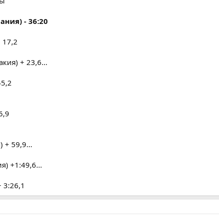
ны
ния) - 36:20
 17,2
кия) + 23,6...
55,2
6,9
+ 59,9...
) +1:49,6...
 3:26,1