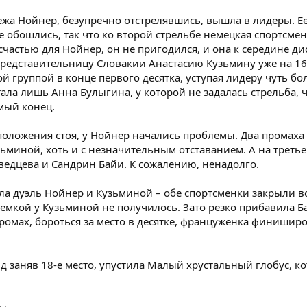
ежа Нойнер, безупречно отстрелявшись, вышла в лидеры. Е
е обошлись, так что ко второй стрельбе немецкая спортсме
счастью для Нойнер, он не пригодился, и она к середине д
редставительницу Словакии Анастасию Кузьмину уже на 16 
й группой в конце первого десятка, уступая лидеру чуть б
ла лишь Анна Булыгина, у которой не задалась стрельба, ч
мый конец.
 положения стоя, у Нойнер начались проблемы. Два промах
зьминой, хоть и с незначительным отставанием. А на треть
ведцева и Сандрин Байи. К сожалению, ненадолго.
а дуэль Нойнер и Кузьминой – обе спортсменки закрыли в
немкой у Кузьминой не получилось. Зато резко прибавила Б
омах, бороться за место в десятке, француженка финишир
д заняв 18-е место, упустила Малый хрустальный глобус, к