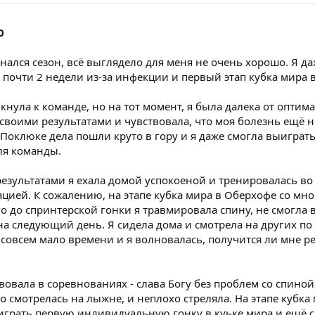
0
нался сезон, всё выглядело для меня не очень хорошо. Я д
почти 2 недели из-за инфекции и первый этап кубка мира в
кнула к команде, но на тот момент, я была далека от оптим
своими результатами и чувствовала, что моя болезнь ещё н
в Поклюке дела пошли круто в гору и я даже смогла выиграт
ля команды.
зультатами я ехала домой успокоеной и тренировалась во
цией. К сожалению, на этапе кубка мира в Оберхофе со мно
го до спринтерской гонки я травмировала спину, не смогла 
на следующий день. Я сидела дома и смотрела на других по
совсем мало времени и я волновалась, получится ли мне р
вовала в соревнованиях - слава Богу без проблем со спиной
 смотрелась на лыжне, и неплохо стреляла. На этапе кубка
играть первую индивидуальную гонку в куьке мира и ещё с