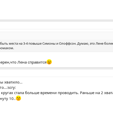
быть места на 3-4 повыше Симоны и Олоффсон. Думаю, это Лене боле
омахом.
верен,что Лена справится
бы хватило...
...:scry:
 кругах стала больше времени проводить. Раньше на 2 хват
нуту 10..