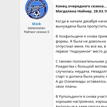
Конец очередного сезона...
Магдалена Нойнер. 28.03.1
Когда в начале декабря начи
Stick
вынуждена была пропустить 
Vainemoinen
Рейтинг сезона: 0
В Хохфильцене я снова прим
формы. Я была не довольна 
отпустиал меня. Но все же, 
первое "подиумное" место д
С такими положительными ре
Рождества с большой мотива
случилась неудача. Незадол
старт и должна была уехать 
А до Олимпиады оставалось 
свои планы.
В Рупольдинге я снова участ
хорошем настроении, хорошо
Антхольце я даже смогла вы