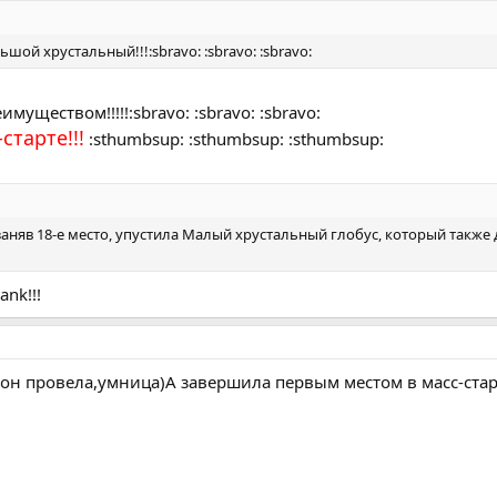
шой хрустальный!!!:sbravo: :sbravo: :sbravo:
еимуществом!!!!!:sbravo: :sbravo: :sbravo:
старте!!!
:sthumbsup: :sthumbsup: :sthumbsup:
заняв 18-е место, упустила Малый хрустальный глобус, который также 
ank!!!
он провела,умница)А завершила первым местом в масс-старт