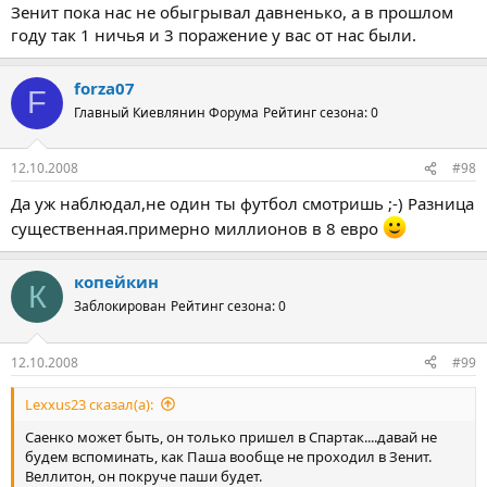
Зенит пока нас не обыгрывал давненько, а в прошлом
году так 1 ничья и 3 поражение у вас от нас были.
forza07
F
Главный Киевлянин Форума
Рейтинг сезона: 0
12.10.2008
#98
Да уж наблюдал,не один ты футбол смотришь ;-) Разница
существенная.примерно миллионов в 8 евро
копейкин
К
Заблокирован
Рейтинг сезона: 0
12.10.2008
#99
Lexxus23 сказал(а):
Саенко может быть, он только пришел в Спартак....давай не
будем вспоминать, как Паша вообще не проходил в Зенит.
Веллитон, он покруче паши будет.