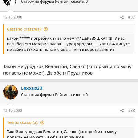
Старожил форума
Рейтинг сезона: 0
12.10.2008
#87
Cassano сказал(а):
какой ***** погребняк ?? вы о чём ??? ДЕРЕВЯШКА !!!!!! У нас
весь бар его материл вчера .... урод уродом ...... как на 4 минуте
не забить ??? Хоть чо там ставь .... мяч в ворота залетит
Такой же урод как Веллитон, Саенко (который и по мячу
попасть не может), Дзюба и Прудников
Lexxus23
Старожил форума
Рейтинг сезона: 0
12.10.2008
#88
Teerax сказал(а):
Такой же урод как Веллитон, Саенко (который и по мячу
попасть не может), Дзюба и Прудников