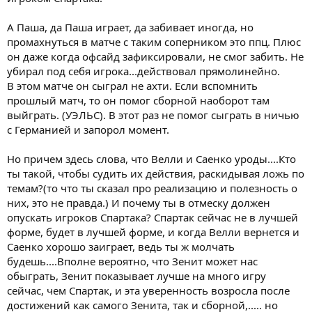
А Паша, да Паша играет, да забивает иногда, но
промахнуться в матче с таким соперником это ппц. Плюс
он даже когда офсайд зафиксировали, не смог забить. Не
убирал под себя игрока...действовал прямолинейно.
В этом матче он сыграл не ахти. Если вспомнить
прошлый матч, то он помог сборной наоборот там
выйграть. (УЭЛЬС). В этот раз не помог сыграть в ничью
с Германией и запорол момент.
Но причем здесь слова, что Велли и Саенко уроды....Кто
ты такой, чтобы судить их действия, раскидывая ложь по
темам?(то что ты сказал про реализацию и полезность о
них, это не правда.) И почему ты в отмеску должен
опускать игроков Спартака? Спартак сейчас не в лучшей
форме, будет в лучшей форме, и когда Велли вернется и
Саенко хорошо заиграет, ведь ты ж молчать
будешь....Вполне вероятно, что Зенит может нас
обыграть, Зенит показывает лучше на много игру
сейчас, чем Спартак, и эта уверенность возросла после
достижений как самого Зенита, так и сборной,..... но