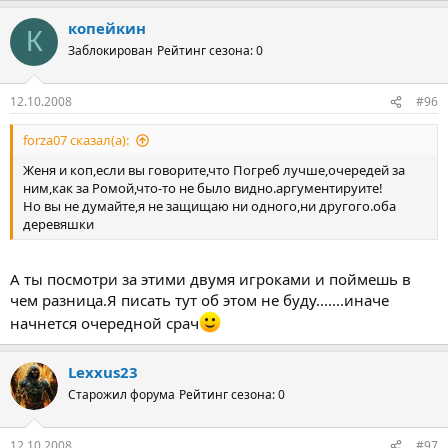
копейкин
К
Заблокирован
Рейтинг сезона: 0
12.10.2008
#96
forza07 сказал(а):
Женя и коп,если вы говорите,что Погреб лучше,очередей за
ним,как за Ромой,что-то не было видно.аргументируите!
Но вы не думайте,я не защищаю ни одного,ни другого.оба
деревяшки
А ты посмотри за этими двумя игроками и поймешь в
чем разница.Я писать тут об этом не буду.......иначе
начнется очередной срач
Lexxus23
Старожил форума
Рейтинг сезона: 0
12.10.2008
#97