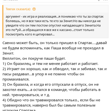
Teerax сказал(а):
аргумент - их игра и реализация...я понимаю что ты за спартак
болеешь, но я все таки есть те кто за Зенит.Но вы никогда не
увидите что он тем постом опустил нападающего Зенита.На
это по*уй...а обращался я все же к кассано...стоит только
посмотреть кого я цитировал...
Саенко может быть, он только пришел в Спартак....давай
не будем вспоминать, как Паша вообще не проходил в
Зенит.
Веллитон, он покруче паши будет.
1) Он бразилец, и тем не менее работает и работает.
2) Играет он хорошо, как и обводил, так и забивал, так и
пасы раздавал...в упор я не помню чтобы он
промахивался.
3) Он бразила, и когда его отпускали в отпуск, он не
захотел ехать...а остался в команде, чтобы работать в
ней. тренироваться, и т д.
4) Обидно что он травмировался только., если бы не
травмировался, наверно был бы самым полезным
игроком Спартака.