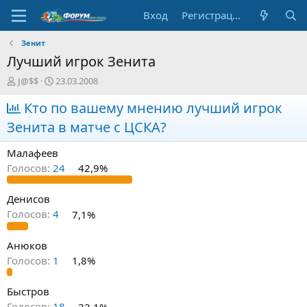
Вход
Регистрация
Зенит
Лучший игрок Зенита
А
Д
J@$$
23.03.2008
в
а
т
Кто по вашему мнению лучший игрок
т
о
а
Зенита в матче с ЦСКА?
р
н
т
а
Малафеев
е
ч
м
а
Голосов:
24
42,9%
ы
л
а
Денисов
Голосов:
4
7,1%
Анюков
Голосов:
1
1,8%
Быстров
Голосов:
18
32,1%