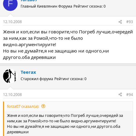
F
Главный Киевлянин Форума
Рейтинг сезона: 0
12.10.2008
#93
Женя и коп,если вы говорите,что Погреб лучше,очередей
за ним,как за Ромой,что-то не было
видно.аргументируите!
Но вы не думайте,я не защищаю ни одного,ни
другого.оба деревяшки
Teerax
Старожил форума
Рейтинг сезона: 0
12.10.2008
#94
forza07 сказал(а):
Женя и коп,если вы говорите,что Погреб лучше,очередей за
ним,как за Ромой,что-то не было видно.аргументируите!
Но вы не думайте,я не защищаю ни одного,ни другого.оба
деревяшки