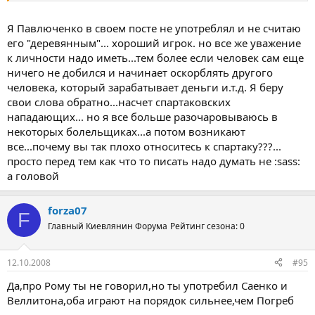
Я Павлюченко в своем посте не употреблял и не считаю
его "деревянным"... хороший игрок. но все же уважение
к личности надо иметь...тем более если человек сам еще
ничего не добился и начинает оскорблять другого
человека, который зарабатывает деньги и.т.д. Я беру
свои слова обратно...насчет спартаковских
нападающих... но я все больше разочаровываюсь в
некоторых болельщиках...а потом возникают
все...почему вы так плохо относитесь к спартаку???...
просто перед тем как что то писать надо думать не :sass:
а головой
forza07
F
Главный Киевлянин Форума
Рейтинг сезона: 0
12.10.2008
#95
Да,про Рому ты не говорил,но ты употребил Саенко и
Веллитона,оба играют на порядок сильнее,чем Погреб