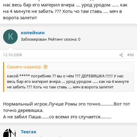
нас весь бар его материл вчера .... урод уродом ...... как
на 4 минуте не забить ??? Хоть чо там ставь .... мяч в
ворота залетит
копейкин
К
Заблокирован
Рейтинг сезона: 0
12.10.2008
#86
Cassano сказал(а):
какой ***** погребняк ?? вы о чём ??? ДЕРЕВЯШКА !!!!!! У нас
весь бар его материл вчера .... урод уродом ...... как на 4 минуте
не забить ??? Хоть чо там ставь .... мяч в ворота залетит
Нормальный игрок.Лучше Ромы это точно...........Вот тот
точно деревяшка.
А не забил Паша.......со всеми это случается.........
Teerax