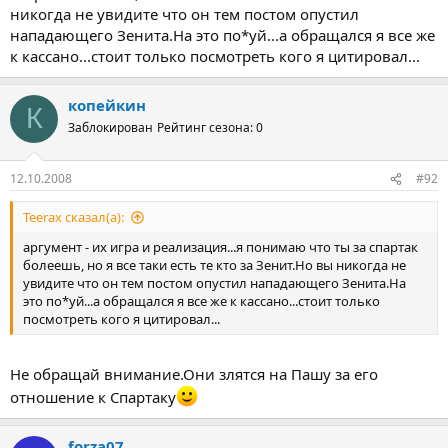
никогда не увидите что он тем постом опустил
нападающего Зенита.На это по*уй...а обращался я все же
к кассано...стоит только посмотреть кого я цитировал...
копейкин
К
Заблокирован
Рейтинг сезона: 0
12.10.2008
#92
Teerax сказал(а):
аргумент - их игра и реализация...я понимаю что ты за спартак
болеешь, но я все таки есть те кто за Зенит.Но вы никогда не
увидите что он тем постом опустил нападающего Зенита.На
это по*уй...а обращался я все же к кассано...стоит только
посмотреть кого я цитировал...
Не обращай внимание.Они злятся на Пашу за его
отношение к Спартаку
forza07