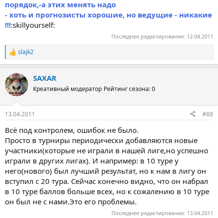
порядок,-а этих менять надо
- хоть и прогнозисты хорошие, но ведущие - никакие
!!!
:skillyourself:
Последнее редактирование:
12.04.2011
slajk2
Р
е
а
SAXAR
к
ц
Креативный модератор
Рейтинг сезона: 0
и
и
:
13.04.2011
#88
Всё под контролем, ошибок не было.
Просто в турниры периодически добавляются новые
участники(которые не играли в нашей лиге,но успешно
играли в других лигах). И например: в 10 туре у
него(нового) был лучший результат, но к нам в лигу он
вступил с 20 тура. Сейчас конечно видно, что он набрал
в 10 туре баллов больше всех, но к сожалению в 10 туре
он был не с нами.Это его проблемы.
Последнее редактирование:
13.04.2011