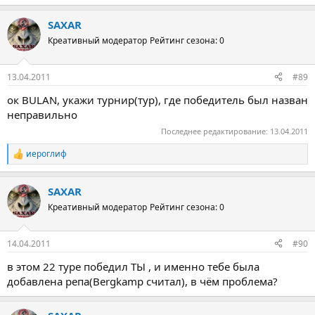
SAXAR
Креативный модератор
Рейтинг сезона: 0
13.04.2011
#89
ок BULAN, укажи турнир(тур), где победитель был назван
неправильно
Последнее редактирование:
13.04.2011
иероглиф
Р
е
а
SAXAR
к
ц
Креативный модератор
Рейтинг сезона: 0
и
и
:
14.04.2011
#90
в этом 22 туре победил ТЫ , и именно тебе была
добавлена репа(Bergkamp считал), в чём проблема?