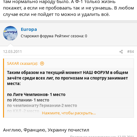
там нормально народу было. А Ф-1 только жизнь
покажет, а если не пробоваать так и не узнаешь. В любом
случае если не пойдет то можно и удалить всё.
Europa
Старожил форума
Рейтинг сезона: 0
12.03.2011
#84
SAXAR сказал(а):
Таким образом на текущий момент НАШ ФОРУМ в общем
зачёте среди всех лиг, по прогнозам на спортру занимает
места:
по Лиге Чемпионов- 1 место
по Испании- 1 место
по чемпионату Германии-2 место
по КХЛ -2 место
Нажмите, чтобы раскрыть...
по Украине-3 место
и если мы ещё почистим балласт в лигах указанных ниже(
Англию, Францию, Украину почистил
удалив только тех кто уже САМ не играет) , то мы и там выйдем
Последнее редактирование:
12.03.2011