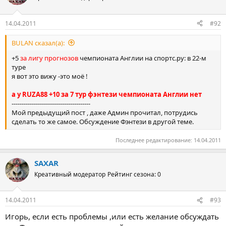
14.04.2011
#92
ведущий искал и просил откликнутся,но до сих пор тишина,да
и ведущий поменялся
BULAN сказал(а):
+5
за лигу прогнозов
чемпионата Англии на спортс.ру: в 22-м
туре
я вот это вижу -это моё !
а у RUZA88 +10 за 7 тур фэнтези чемпионата Англии нет
---------------------------------------
Мой предыдущий пост , даже Админ прочитал, потрудись
сделать то же самое. Обсуждение Фэнтези в другой теме.
Последнее редактирование:
14.04.2011
SAXAR
Креативный модератор
Рейтинг сезона: 0
14.04.2011
#93
Игорь, если есть проблемы ,или есть желание обсуждать