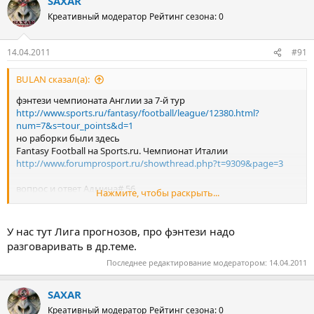
SAXAR
Креативный модератор
Рейтинг сезона: 0
14.04.2011
#91
BULAN сказал(а):
фэнтези чемпионата Англии за 7-й тур
http://www.sports.ru/fantasy/football/league/12380.html?
num=7&s=tour_points&d=1
но раборки были здесь
Fantasy Football на Sports.ru. Чемпионат Италии
http://www.forumprosport.ru/showthread.php?t=9309&page=3
вопрос и ответ Админа# 56
Нажмите, чтобы раскрыть...
Цитата:
Сообщение от RUZA88 Посмотреть сообщение
-------------------------------
У нас тут Лига прогнозов, про фэнтези надо
Владимир!
разговаривать в др.теме.
А если выиграл игрок с другого форума(у нас его нет),тогда
Последнее редактирование модератором:
14.04.2011
кому репа - никому что-ли ? Ведущий сказал ...что репу не
схавит никто !!! Вот тут хапуги собрались ! а я думал у нас
турниры...
SAXAR
их было 2-ое ,один отвалил один играет
Креативный модератор
Рейтинг сезона: 0