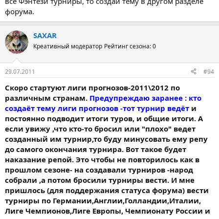
все Фэнтези турниры, то создай тему в другом разделе
форума.
SAXAR
Креативный модератор
Рейтинг сезона: 0
29.07.2011
#94
Скоро стартуют лиги прогнозов-2011\2012 по
различным странам.
Предупреждаю заранее : кто
создаёт тему лиги прогнозов -тот турнир ведёт
и
постоянно подводит итоги туров, и общие итоги. А
если увижу ,что кто-то бросил или "плохо" ведет
созданный им турнир,то буду минусовать ему репу
до самого окончания турнира. Вот такое будет
наказание репой. Это чтобы не повторилось как в
прошлом сезоне- на создавали турниров -народ
собрали ,а потом бросили турниры вести. И мне
пришлось (для поддержания статуса форума) вести
турниры по Германии,Англии,Голландии,Италии,
Лиге Чемпионов,Лиге Европы, Чемпионату России и