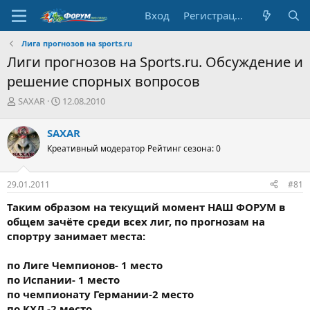
Вход
Регистрация
Лига прогнозов на sports.ru
Лиги прогнозов на Sports.ru. Обсуждение и
решение спорных вопросов
А
Д
SAXAR
12.08.2010
в
а
т
т
SAXAR
о
а
Креативный модератор
Рейтинг сезона: 0
р
н
т
а
е
ч
29.01.2011
#81
м
а
ы
л
Таким образом на текущий момент НАШ ФОРУМ в
а
общем зачёте среди всех лиг, по прогнозам на
спортру занимает места:
по Лиге Чемпионов- 1 место
по Испании- 1 место
по чемпионату Германии-2 место
по КХЛ -2 место