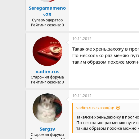
а
Seregamameno
v23
Супермодератор
Рейтинг сезона: 0
10.11.2012
Такая-же хрень,захожу в про
По несколько раз меняю пут
таким образом похоже можн
vadim.rus
Старожил форума
Рейтинг сезона: 0
10.11.2012
vadim.rus сказал(а):
Такая-же хрень,захожу в прогн
По несколько раз меняю пути в
таким образом похоже можно 
Sergsv
Старожил форума