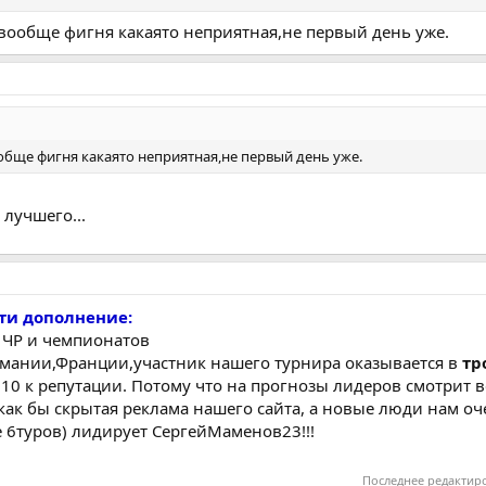
 вообще фигня какаято неприятная,не первый день уже.
ообще фигня какаято неприятная,не первый день уже.
 лучшего...
ти дополнение:
в ЧР и чемпионатов
мании,Франции,участник нашего турнира оказывается в
тр
+10 к репутации. Потому что на прогнозы лидеров смотрит в
о как бы скрытая реклама нашего сайта, а новые люди нам о
е 6туров) лидирует СергейМаменов23!!!
Последнее редактир