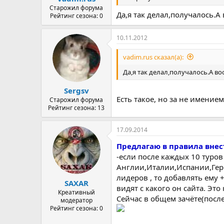
Старожил форума
Да,я так делал,получалось.А
Рейтинг сезона: 0
10.11.2012
vadim.rus сказал(а):
Да,я так делал,получалось.А в
Sergsv
Есть такое, но за не имением
Старожил форума
Рейтинг сезона: 13
17.09.2014
Предлагаю в правила внес
-если после каждых 10 туро
Англии,Италии,Испании,Гер
лидеров , то добавлять ему 
SAXAR
видят с какого он сайта. Эт
Креативный
Сейчас в общем зачёте(посл
модератор
Рейтинг сезона: 0