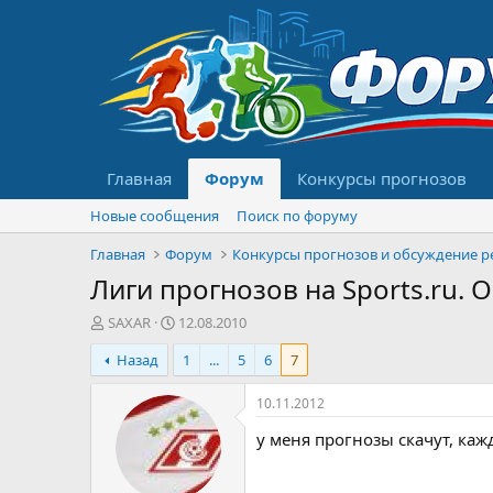
Главная
Форум
Конкурсы прогнозов
Новые сообщения
Поиск по форуму
Главная
Форум
Лиги прогнозов на Sports.ru.
А
Д
SAXAR
12.08.2010
в
а
Назад
1
...
5
6
7
т
т
о
а
р
н
10.11.2012
т
а
у меня прогнозы скачут, каж
е
ч
м
а
ы
л