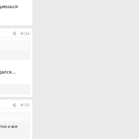
ащаешься
#124
ался....
#125
тно и всё