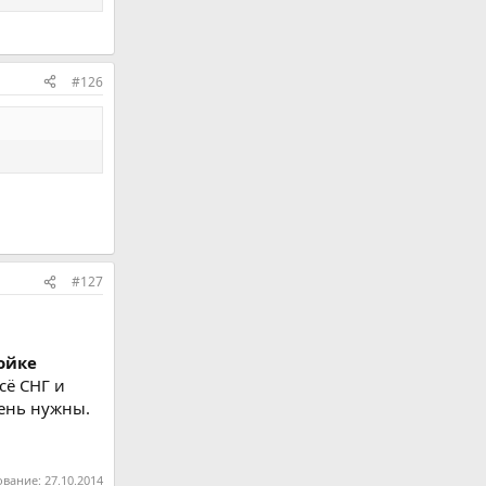
#126
#127
ойке
сё СНГ и
чень нужны.
ование:
27.10.2014