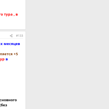
 тура , в
#133
-х месяцев
вляется +5
тур
в
основного
(без