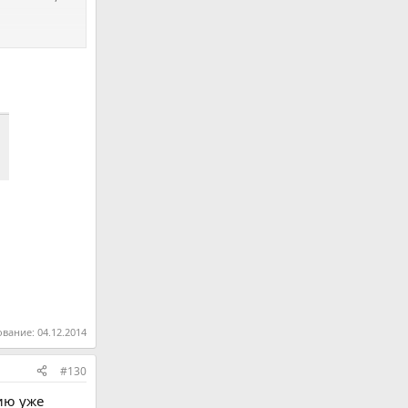
ование:
04.12.2014
#130
лию уже