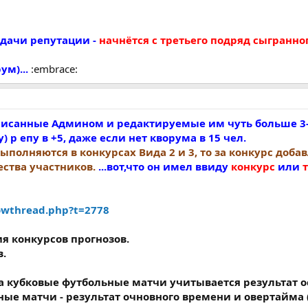
ыдачи репутации -
начнётся с третьего подряд сыгранного
ум)...
:embrace:
написанные Админом и редактируемые им чуть больше 3
 р епу в +5, даже если нет кворума в 15 чел.
выполняются в конкурсах Вида 2 и 3, то за конкурс доба
ества участников.
...вот,что он имел ввиду
конкурс
или
howthread.php?t=2778
 конкурсов прогнозов.
в.
 на кубковые футбольные матчи учитывается результат 
ные матчи - результат очновного времени и овертайма 