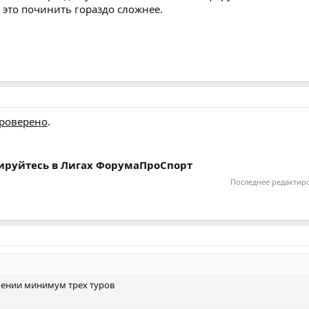
т это починить гораздо сложнее.
роверено
.
рируйтесь в Лигах ФорумаПроСпорт
Последнее редактир
чении минимум трех туров