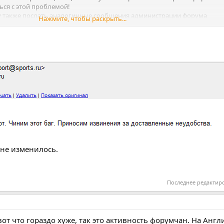
ься с этой проблемой!
у также послать аналогичные сообщения администрации форума
Нажмите, чтобы раскрыть...
 имени.
 не изменилось.
Последнее редактир
 вот что гораздо хуже, так это активность форумчан. На Анг