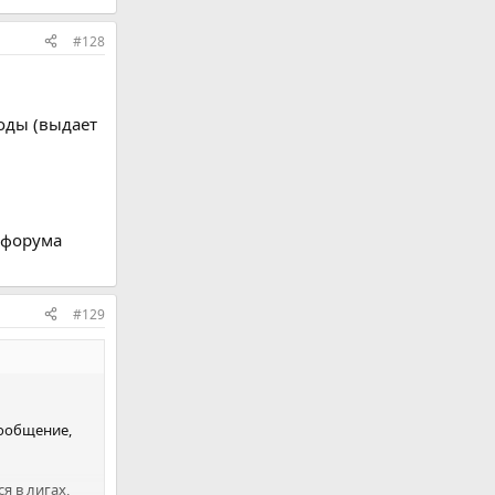
#128
оды (выдает
 форума
#129
сообщение,
я в лигах,