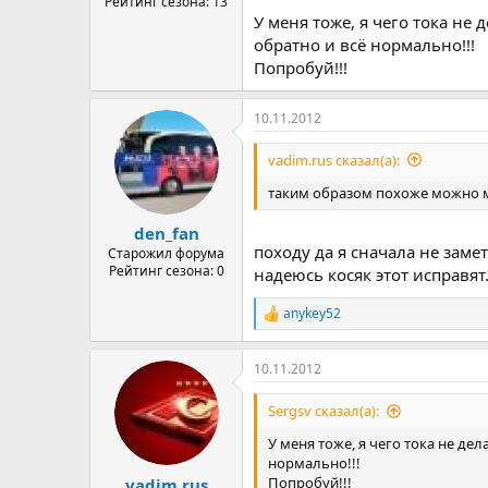
Рейтинг сезона: 13
У меня тоже, я чего тока не
обратно и всё нормально!!!
Попробуй!!!
10.11.2012
vadim.rus сказал(а):
таким образом похоже можно 
den_fan
походу да я сначала не замет
Старожил форума
Рейтинг сезона: 0
надеюсь косяк этот исправят.
anykey52
Р
е
а
10.11.2012
к
ц
и
Sergsv сказал(а):
и
:
У меня тоже, я чего тока не де
нормально!!!
Попробуй!!!
vadim.rus