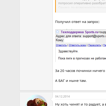
попросил оперативно разобрат
Однако, по возможности прош
(support@sports.ru) и от своего
Получил ответ на запрос:
За 20 часов починки ничего
А БАГ и ныне там.
04.12.2014
Ну хоть чинят и то радует, а