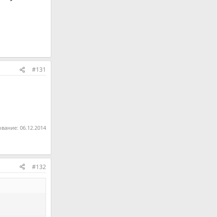
#131
ование:
06.12.2014
#132