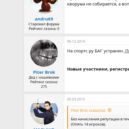
кворума не собирается, а во
andru69
Старожил форума
Рейтинг сезона: 0
06.12.2014
На спортс ру БАГ устранен.
П
Новые участники, регист
Piter Brok
Дед с нашивками
Рейтинг сезона:
275
05.03.2015
Piter Brok сказал(а):
Без начисления репутации в те
(Опять 14 игроков).