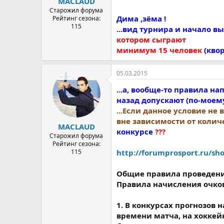
MACLAUD
Старожил форума
Дима ,зёма !
Рейтинг сезона:
115
...вид турнира и начало в
котором сыграют
минимум 15 человек
(квор
05.03.2015
...а, вообще-то правила 
назад допускают (по-моему)
...Если данное условие не 
вне зависимости от колич
MACLAUD
конкурсе
???
Старожил форума
Рейтинг сезона:
115
http://forumprosport.ru/s
Общие правила проведения
Правила начисления очко
1. В конкурсах прогнозов
времени матча, на хоккей