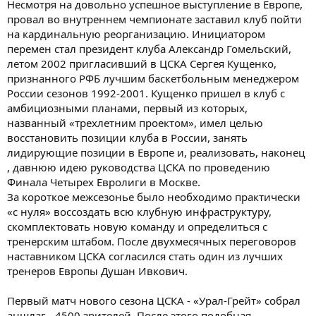
Несмотря на довольно успешное выступление в Европе,
провал во внутреннем чемпионате заставил клуб пойти
на кардинальную реорганизацию. Инициатором
перемен стал президент клуба Александр Гомельский,
летом 2002 пригласивший в ЦСКА Сергея Кущенко,
признанного РФБ лучшим баскетбольным менеджером
России сезонов 1992-2001. Кущенко пришел в клуб с
амбициозными планами, первый из которых,
названный «трехлетним проектом», имел целью
восстановить позиции клуба в России, занять
лидирующие позиции в Европе и, реализовать, наконец
, давнюю идею руководства ЦСКА по проведению
Финала Четырех Евролиги в Москве.
За короткое межсезонье было необходимо практически
«с нуля» воссоздать всю клубную инфраструктуру,
скомплектовать новую команду и определиться с
тренерским штабом. После двухмесячных переговоров
наставником ЦСКА согласился стать один из лучших
тренеров Европы Душан Ивкович.
Первый матч нового сезона ЦСКА - «Урал-Грейт» собрал
аншлаг - 4500 зрителей. После этого подобная