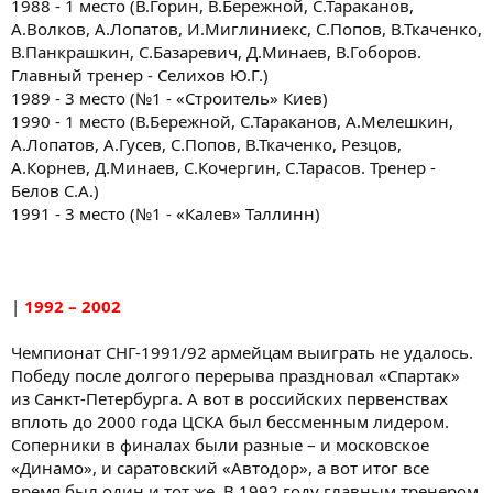
1988 - 1 место (В.Горин, В.Бережной, С.Тараканов,
А.Волков, А.Лопатов, И.Миглиниекс, С.Попов, В.Ткаченко,
В.Панкрашкин, С.Базаревич, Д.Минаев, В.Гоборов.
Главный тренер - Селихов Ю.Г.)
1989 - 3 место (№1 - «Строитель» Киев)
1990 - 1 место (В.Бережной, С.Тараканов, А.Мелешкин,
А.Лопатов, А.Гусев, С.Попов, В.Ткаченко, Резцов,
А.Корнев, Д.Минаев, С.Кочергин, С.Тарасов. Тренер -
Белов С.А.)
1991 - 3 место (№1 - «Калев» Таллинн)
|
1992 – 2002
Чемпионат СНГ-1991/92 армейцам выиграть не удалось.
Победу после долгого перерыва праздновал «Спартак»
из Санкт-Петербурга. А вот в российских первенствах
вплоть до 2000 года ЦСКА был бессменным лидером.
Соперники в финалах были разные – и московское
«Динамо», и саратовский «Автодор», а вот итог все
время был один и тот же. В 1992 году главным тренером