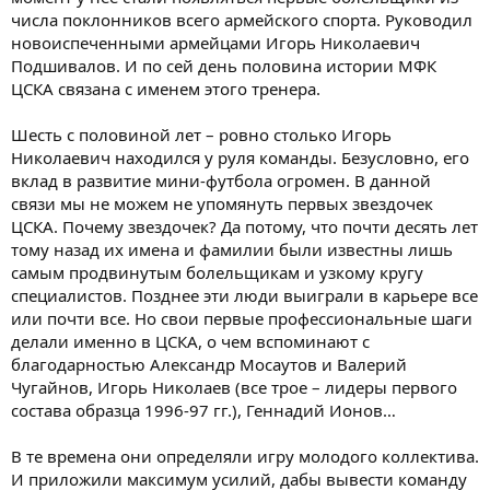
числа поклонников всего армейского спорта. Руководил
новоиспеченными армейцами Игорь Николаевич
Подшивалов. И по сей день половина истории МФК
ЦСКА связана с именем этого тренера.
Шесть с половиной лет – ровно столько Игорь
Николаевич находился у руля команды. Безусловно, его
вклад в развитие мини-футбола огромен. В данной
связи мы не можем не упомянуть первых звездочек
ЦСКА. Почему звездочек? Да потому, что почти десять лет
тому назад их имена и фамилии были известны лишь
самым продвинутым болельщикам и узкому кругу
специалистов. Позднее эти люди выиграли в карьере все
или почти все. Но свои первые профессиональные шаги
делали именно в ЦСКА, о чем вспоминают с
благодарностью Александр Мосаутов и Валерий
Чугайнов, Игорь Николаев (все трое – лидеры первого
состава образца 1996-97 гг.), Геннадий Ионов…
В те времена они определяли игру молодого коллектива.
И приложили максимум усилий, дабы вывести команду