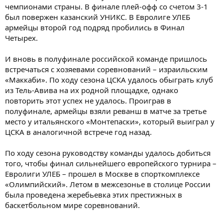
чемпионами страны. В финале плей-офф со счетом 3-1
был повержен казанский УНИКС. В Евролиге УЛЕБ
армейцы второй год подряд пробились в Финал
Четырех.
И вновь в полуфинале российской команде пришлось
встречаться с хозяевами соревнований – израильским
«Маккаби». По ходу сезона ЦСКА удалось обыграть клуб
из Тель-Авива на их родной площадке, однако
повторить этот успех не удалось. Проиграв в
полуфинале, армейцы взяли реванш в матче за третье
место у итальянского «Монтепаски», который выиграл у
ЦСКА в аналогичной встрече год назад.
По ходу сезона руководству команды удалось добиться
того, чтобы финал сильнейшего европейского турнира –
Евролиги УЛЕБ – прошел в Москве в спорткомплексе
«Олимпийский». Летом в межсезонье в столице России
была проведена жеребьевка этих престижных в
баскетбольном мире соревнований.