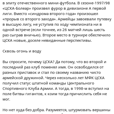
в элиту отечественного мини-футбола. В сезоне-1997/98
«ЦСКА-Болеар» произвел фурор в дивизионе А первой
лиги. Вместо «синдрома второго года» произошел
«прорыв со второго захода». Армейцы завоевали путевку
в высшую лигу, не уступив по ходу чемпионата ни в
одной встрече (если точнее, из 26 матчей лишь шесть
раз сыграв вничью). Второе место в турнире обеспечило
ЦСКА новые, доселе невиданные перспективы.
Сквозь огонь и воду
Вы спросите, почему ЦСКА? Да потому, что во второй и
последний раз клуб поменял имя. Он освободился от
разных приставок и стал по своему названию чисто
армейской дружиной. Через несколько лет МФК ЦСКА
получил статус штатной команды Центрального
Спортивного Клуба Армии. А тогда, в 1998-м вступил на
поле битвы гигантов, к коим тогда причислить себя не
мог.
Но нет худа без добра. Разумеется, штурмовать вершины