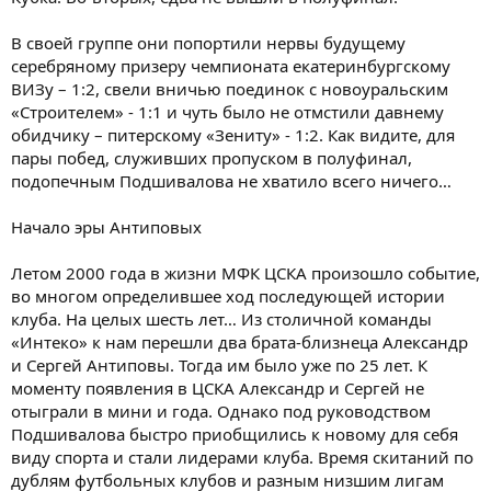
В своей группе они попортили нервы будущему
серебряному призеру чемпионата екатеринбургскому
ВИЗу – 1:2, свели вничью поединок с новоуральским
«Строителем» - 1:1 и чуть было не отмстили давнему
обидчику – питерскому «Зениту» - 1:2. Как видите, для
пары побед, служивших пропуском в полуфинал,
подопечным Подшивалова не хватило всего ничего…
Начало эры Антиповых
Летом 2000 года в жизни МФК ЦСКА произошло событие,
во многом определившее ход последующей истории
клуба. На целых шесть лет… Из столичной команды
«Интеко» к нам перешли два брата-близнеца Александр
и Сергей Антиповы. Тогда им было уже по 25 лет. К
моменту появления в ЦСКА Александр и Сергей не
отыграли в мини и года. Однако под руководством
Подшивалова быстро приобщились к новому для себя
виду спорта и стали лидерами клуба. Время скитаний по
дублям футбольных клубов и разным низшим лигам