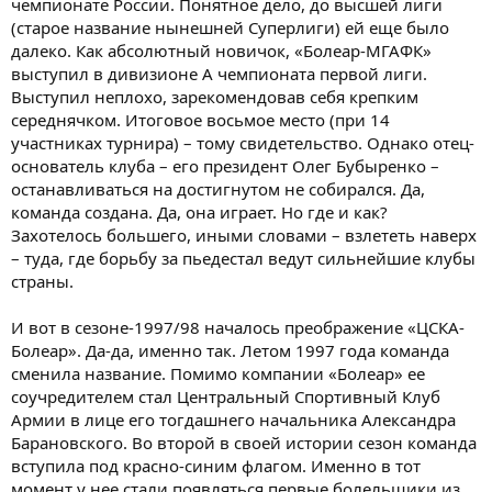
чемпионате России. Понятное дело, до высшей лиги
(старое название нынешней Суперлиги) ей еще было
далеко. Как абсолютный новичок, «Болеар-МГАФК»
выступил в дивизионе А чемпионата первой лиги.
Выступил неплохо, зарекомендовав себя крепким
середнячком. Итоговое восьмое место (при 14
участниках турнира) – тому свидетельство. Однако отец-
основатель клуба – его президент Олег Бубыренко –
останавливаться на достигнутом не собирался. Да,
команда создана. Да, она играет. Но где и как?
Захотелось большего, иными словами – взлететь наверх
– туда, где борьбу за пьедестал ведут сильнейшие клубы
страны.
И вот в сезоне-1997/98 началось преображение «ЦСКА-
Болеар». Да-да, именно так. Летом 1997 года команда
сменила название. Помимо компании «Болеар» ее
соучредителем стал Центральный Спортивный Клуб
Армии в лице его тогдашнего начальника Александра
Барановского. Во второй в своей истории сезон команда
вступила под красно-синим флагом. Именно в тот
момент у нее стали появляться первые болельщики из