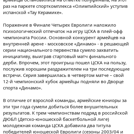
раз на паркете спорткомплекса «Олимпийский» уступив
испанской «Тау Керамике».
Поражение в Финале Четырех Евролиги наложило
психологический отпечаток на игру ЦСКА в плей-офф
чемпионата России. Основной конкурент армейцев на
внутренней арене - московское «Динамо» - в решающей
серии национального первенства сумело захватить
инициативу, выиграв стартовый матч финального
дерби. Впрочем, этот проигрыш пошел ЦСКА на пользу,
послужив хорошим раздражителем на три последующие
встречи. Серия завершилась в четвертом матче – свой
12-й чемпионский кубок армейцы подняли во Дворце
спорта «Динамо».
В отличие от взрослой команды, армейские юниоры за
эти три года сумели добиться более внушительных
результатов. К трем чемпионствам подряд в российской
ДЮБЛ (Детско-юношеской баскетбольной лиге)
молодежная команда ЦСКА добавила два титула
победителей юношеской Евролиги (сезоны 2003/04 и