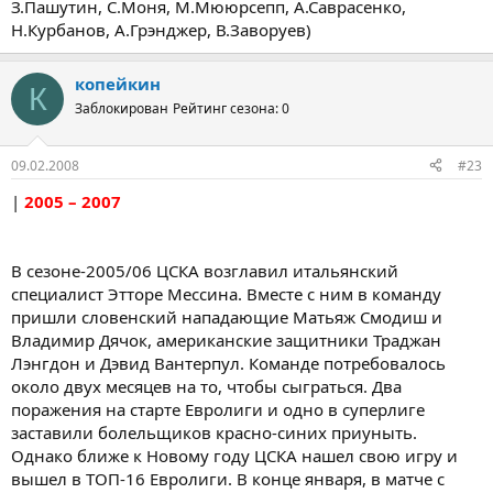
З.Пашутин, С.Моня, М.Мююрсепп, А.Саврасенко,
Н.Курбанов, А.Грэнджер, В.Заворуев)
копейкин
К
Заблокирован
Рейтинг сезона: 0
09.02.2008
#23
|
2005 – 2007
В сезоне-2005/06 ЦСКА возглавил итальянский
специалист Этторе Мессина. Вместе с ним в команду
пришли словенский нападающие Матьяж Смодиш и
Владимир Дячок, американские защитники Траджан
Лэнгдон и Дэвид Вантерпул. Команде потребовалось
около двух месяцев на то, чтобы сыграться. Два
поражения на старте Евролиги и одно в суперлиге
заставили болельщиков красно-синих приуныть.
Однако ближе к Новому году ЦСКА нашел свою игру и
вышел в ТОП-16 Евролиги. В конце января, в матче с