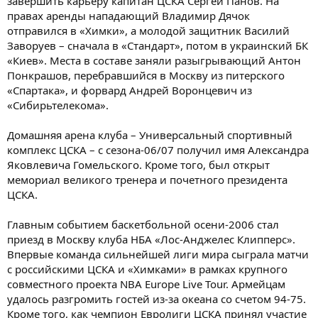
завершить карьеру капитан ЦСКА Сергей Панов. На
правах аренды нападающий Владимир Дячок
отправился в «Химки», а молодой защитник Василий
Заворуев – сначала в «Стандарт», потом в украинский БК
«Киев». Места в составе заняли разыгрывающий Антон
Понкрашов, перебравшийся в Москву из питерского
«Спартака», и форвард Андрей Воронцевич из
«Сибирьтелекома».
Домашняя арена клуба – Универсальный спортивный
комплекс ЦСКА – с сезона-06/07 получил имя Александра
Яковлевича Гомельского. Кроме того, был открыт
мемориал великого тренера и почетного президента
ЦСКА.
Главным событием баскетбольной осени-2006 стал
приезд в Москву клуба НБА «Лос-Анджелес Клипперс».
Впервые команда сильнейшей лиги мира сыграла матчи
с российскими ЦСКА и «Химками» в рамках крупного
совместного проекта NBA Europe Live Tour. Армейцам
удалось разгромить гостей из-за океана со счетом 94-75.
Кроме того, как чемпион Евролиги ЦСКА принял участие