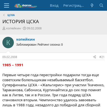
Вход
Регистрация
ЦСКА
ИСТОРИЯ ЦСКА
А
Д
копейкин
09.02.2008
в
а
т
т
копейкин
К
о
а
Заблокирован
Рейтинг сезона: 0
р
н
т
а
е
ч
09.02.2008
#21
м
а
ы
л
1985 – 1991
а
Первые четыре года перестройки подарили тогда еще
советским болельщикам незабываемый баскетбол.
Суперфиналы ЦСКА - «Жальгирис» при участии Ткаченко,
Тараканова, Сабониса, Куртинайтиса до сих пор помнят
как в Литве, так и в России. Три года подряд ЦСКА
становился вторым. Чемпионство удалось завоевать
лишь в 1988 году, незадолго до победной для сборной