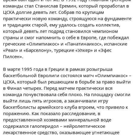
команды стал Станислав Еремин, который проработал в
ЦСКА долгие девять лет. Собрав по крупицам
практически новую команду, строящуюся на фундаменте
и традициях старой, ему удалось создать коллектив,
который девять лет подряд становился чемпионом
страны и смог напомнить о себе в Европе, где побеждал
греческие «Олимпиакос» и «Панатинаикос», испанские
«Реал» и «Барселону», турецкие «Улкер» и «Эфес
Пилсен».
В марте 1995 года в Греции в рамках розыгрыша
баскетбольной Евролиги состоялся матч «Олимпиакос» –
ЦСКА, который был решающим в борьбе за право выйти
в Финал четырех. Перед матчем практически вся
команда почувствовала себя плохо. На площадку смогли
выйти лишь пять игроков, а заканчивали игру
баскетболисты армейского клуба втроем, что привело к
поражению. Как показало расследование, в
предоставленной хозяевами минеральной воде
содержался галоперидол – нейролептическое
лекарственное средство, оказывающее угнетающее