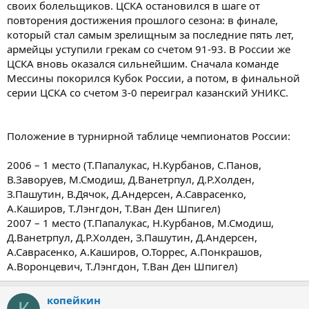
своих болельщиков. ЦСКА остановился в шаге от
повторения достижения прошлого сезона: в финале,
который стал самым зрелищным за последние пять лет,
армейцы уступили грекам со счетом 91-93. В России же
ЦСКА вновь оказался сильнейшим. Сначала команде
Мессины покорился Кубок России, а потом, в финальной
серии ЦСКА со счетом 3-0 переиграл казанский УНИКС.
Положение в турнирной таблице чемпионатов России:
2006 – 1 место (Т.Папалукас, Н.Курбанов, С.Панов,
В.Заворуев, М.Смодиш, Д.Ванетрпул, Д.Р.Холден,
З.Пашутин, В.Дячок, Д.Андерсен, А.Саврасенко,
А.Каширов, Т.Лэнгдон, Т.Ван Ден Шпигел)
2007 – 1 место (Т.Папалукас, Н.Курбанов, М.Смодиш,
Д.Ванетрпул, Д.Р.Холден, З.Пашутин, Д.Андерсен,
А.Саврасенко, А.Каширов, О.Торрес, А.Понкрашов,
А.Воронцевич, Т.Лэнгдон, Т.Ван Ден Шпигел)
копейкин