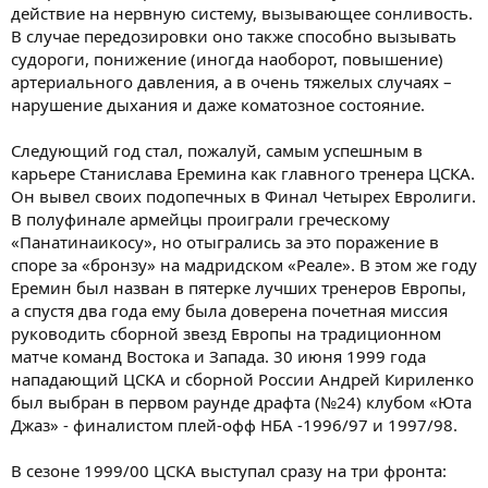
действие на нервную систему, вызывающее сонливость.
В случае передозировки оно также способно вызывать
судороги, понижение (иногда наоборот, повышение)
артериального давления, а в очень тяжелых случаях –
нарушение дыхания и даже коматозное состояние.
Следующий год стал, пожалуй, самым успешным в
карьере Станислава Еремина как главного тренера ЦСКА.
Он вывел своих подопечных в Финал Четырех Евролиги.
В полуфинале армейцы проиграли греческому
«Панатинаикосу», но отыгрались за это поражение в
споре за «бронзу» на мадридском «Реале». В этом же году
Еремин был назван в пятерке лучших тренеров Европы,
а спустя два года ему была доверена почетная миссия
руководить сборной звезд Европы на традиционном
матче команд Востока и Запада. 30 июня 1999 года
нападающий ЦСКА и сборной России Андрей Кириленко
был выбран в первом раунде драфта (№24) клубом «Юта
Джаз» - финалистом плей-офф НБА -1996/97 и 1997/98.
В сезоне 1999/00 ЦСКА выступал сразу на три фронта: