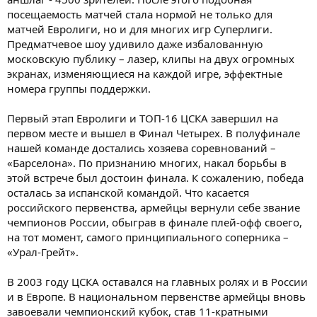
посещаемость матчей стала нормой не только для
матчей Евролиги, но и для многих игр Суперлиги.
Предматчевое шоу удивило даже избалованную
московскую публику – лазер, клипы на двух огромных
экранах, изменяющиеся на каждой игре, эффектные
номера группы поддержки.
Первый этап Евролиги и ТОП-16 ЦСКА завершил на
первом месте и вышел в Финал Четырех. В полуфинале
нашей команде достались хозяева соревнований –
«Барселона». По признанию многих, накал борьбы в
этой встрече был достоин финала. К сожалению, победа
осталась за испанской командой. Что касается
российского первенства, армейцы вернули себе звание
чемпионов России, обыграв в финале плей-офф своего,
на тот момент, самого принципиального соперника –
«Урал-Грейт».
В 2003 году ЦСКА оставался на главных ролях и в России
и в Европе. В национальном первенстве армейцы вновь
завоевали чемпионский кубок, став 11-кратными