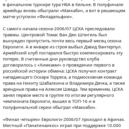
в финальном турнире тура НБА в Кельне. В полуфинале
армейцы вновь обыграли «Маккаби», а вот в решающем
матче уступили «Филадельфии».
С самого начала сезона-2006/07 ЦСКА преследовали
травмы. Центровой Томас Ван Ден Шпигель был
вынужден пропустить почти весь первый месяц сезона
Евролиги. А в январе из строя выбыл Дэвид Вантерпул.
Армейский клуб постарался быстро компенсировать эту
потерю. В считанные дни руководство клуба
договорилось с «Химками» о проведении первого в
российской истории обмена: ЦСКА получил контракт
нападающего Оскара Торреса, а подмосковная команда
права на Никиту Шабалкина и Владимира Дячка, а также
арендные права на Алексея Шведа. Тем временем, ЦСКА
занял первое место в группе по итогам регулярного
чемпионата Евролиги, вышел в ТОП-16 и в
полуфинальной серии обыграл «Маккаби».
«Финал четырех» Евролиги-2006/07 проходил в Афинах.
Местный «Панатинаикос» играл при поддержке 10.000