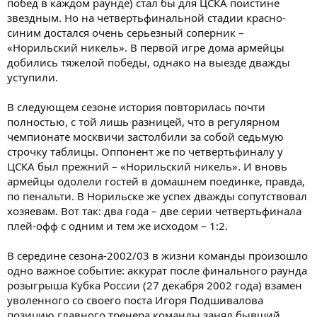
побед в каждом раунде) стал бы для ЦСКА поистине
звездным. Но на четвертьфинальной стадии красно-
синим достался очень серьезный соперник –
«Норильский никель». В первой игре дома армейцы
добились тяжелой победы, однако на выезде дважды
уступили.
В следующем сезоне история повторилась почти
полностью, с той лишь разницей, что в регулярном
чемпионате москвичи застолбили за собой седьмую
строчку таблицы. Оппонент же по четвертьфиналу у
ЦСКА был прежний – «Норильский никель». И вновь
армейцы одолели гостей в домашнем поединке, правда,
по пенальти. В Норильске же успех дважды сопутствовал
хозяевам. Вот так: два года – две серии четвертьфинала
плей-офф с одним и тем же исходом – 1:2.
В середине сезона-2002/03 в жизни команды произошло
одно важное событие: аккурат после финального раунда
розыгрыша Кубка России (27 декабря 2002 года) взамен
уволенного со своего поста Игоря Подшивалова
позицию главного тренера команды занял бывший