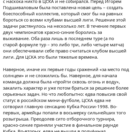
с наскока никто в ЦСКА и не собирался. Перед Игорем
Подшиваловым была поставлена новая цель – создать
боеспособный коллектив, который смог бы на равных
бороться со всеми клубами высшей лиги. Решение этой
задачи растянулось на несколько лет. В течение первых
двух чемпионатов красно-синие боролись за
выживание. Оба раза лишь в последнем туре (а по
старой формуле тур – это либо три, либо четыре матча)
они обеспечивали себе право считаться клубом высшей
лиги. Для ЦСКА это были тяжелые времена.
Наверное, иначе их первые годы сражений «за место под
солнцем» и не сложились бы. Наверное, для начала
команда должна была «пройти сквозь огонь и воду»,
закалить характер и уже потом браться за решение более
серьезных задач. Но что любопытно: едва повысив свой
статус в российском мини-футболе, ЦСКА едва не
сотворил главную сенсацию Кубка России-1998. Во-
первых, армейцы попали в восьмерку сильнейших того
розыгрыша. Преодолев сито отборочного турнира,
красно-синие приняли участие в финальном раунде
Кубка. Во-вторых, едва не вышли в полуфинал.