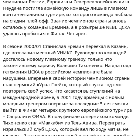
чемпионат России, Евролига и Североевропейская лига.
Неудача постигла армейскую команду лишь в главном
континентальном турнире, из которого команда выбыла
на стадии плей-офф. Звание чемпионов страны вновь
осталось у команды Еремина, а в розыгрыше NEBL ЦСКА
удалось пробиться в Финал Четыреx.
В сезоне 2000/01 Станислав Еремин переехал в Казань,
где возглавил местный УНИКС. Руководство командой
досталось новому главному тренеру, только что
закончившему карьеру Валерию Тихоненко. На два года
гегемония ЦСКА в российском чемпионате была
нарушена. Впервые в своей истории чемпионом страны
стал пермский «Урал-Грейт», который спустя год смог
повторить свой успех. Что касается выступлений на
международной арене, в 2001 году армейцы с новым
молодым тренером впервые за последние 5 лет смогли
выйти в Финал Четырех крупного европейского турнира
– Сапролиги ФИБА. В полуфинале соперником команды
Тихоненко стал «Маккаби» из Тель-Авива. Переиграть
израильский клуб ЦСКА, который вел по ходу матча, не
удалось. Расстроенные неудачей в полуфинале, армейцы