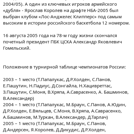
2004/05). А один из ключевых игроков армейского
«дубля» - Ярослав Королев на драфте НБА-2005 был
выбран клубом «Лос-Анджелес Клипперс» под самым
высоким в истории российского баскетбола 12 номером.
16 августа 2005 года на 78-м году жизни скончался
почетный президент ПБК ЦСКА Александр Яковлевич
Гомельский.
Положение в турнирной таблице чемпионатов России:
2003 – 1 место (Т.Папалукас, Д.Р.Холден, С.Панов,
Е.Пашутин, Н.Падиус, Д.Сонгайла, Н.Хацивреттас,
З.Пашутин, С.Моня, В.Хряпа, А.Саврасенко, А. Башминов,
В.Александер)
2004 – 1 место (Т.Папалукас, М.Браун, С.Панов, А.Юдин,
Д.Р.Холден, Е.Вяльцев, С.Моня, В.Хряпа, А.Саврасенко,
А.Башминов, М.Туркан, В.Александер, Д.Тарлач)
2005 – 1 место (Т.Папалукас, М.Браун, С.Панов,
Д.Андерсен, Я.Королев, Д.Дикудис, Д.Р.Холден,