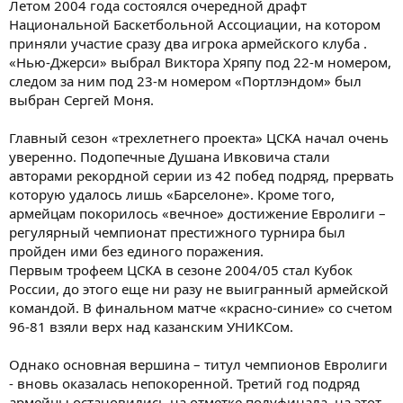
Летом 2004 года состоялся очередной драфт
Национальной Баскетбольной Ассоциации, на котором
приняли участие сразу два игрока армейского клуба .
«Нью-Джерси» выбрал Виктора Хряпу под 22-м номером,
следом за ним под 23-м номером «Портлэндом» был
выбран Сергей Моня.
Главный сезон «трехлетнего проекта» ЦСКА начал очень
уверенно. Подопечные Душана Ивковича стали
авторами рекордной серии из 42 побед подряд, прервать
которую удалось лишь «Барселоне». Кроме того,
армейцам покорилось «вечное» достижение Евролиги –
регулярный чемпионат престижного турнира был
пройден ими без единого поражения.
Первым трофеем ЦСКА в сезоне 2004/05 стал Кубок
России, до этого еще ни разу не выигранный армейской
командой. В финальном матче «красно-синие» со счетом
96-81 взяли верх над казанским УНИКСом.
Однако основная вершина – титул чемпионов Евролиги
- вновь оказалась непокоренной. Третий год подряд
армейцы остановились на отметке полуфинала, на этот