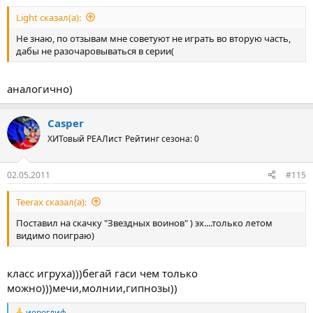
Light сказал(а):
Не знаю, по отзывам мне советуют не играть во вторую часть,
дабы не разочаровываться в серии(
аналогично)
Casper
ХИТовый РЕАЛист
Рейтинг сезона: 0
02.05.2011
#115
Teerax сказал(а):
Поставил на скачку "Звездных воинов" ) эх....только летом
видимо поиграю)
класс игруха)))бегай гаси чем только
можно)))мечи,молнии,гипнозы))
иероглиф