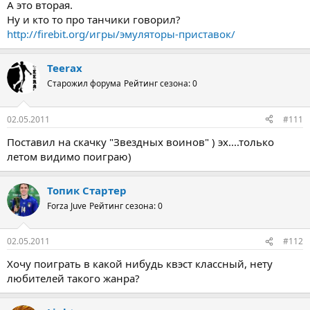
А это вторая.
Ну и кто то про танчики говорил?
http://firebit.org/игры/эмуляторы-приставок/
Teerax
Старожил форума
Рейтинг сезона: 0
02.05.2011
#111
Поставил на скачку "Звездных воинов" ) эх....только
летом видимо поиграю)
Топик Стартер
Forza Juve
Рейтинг сезона: 0
02.05.2011
#112
Хочу поиграть в какой нибудь квэст классный, нету
любителей такого жанра?