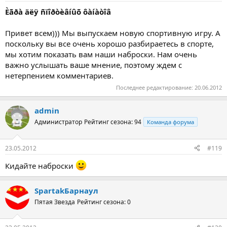
Èãðà äëÿ ñïîðòèâíûõ ôàíàòîâ
Привет всем))) Мы выпускаем новую спортивную игру. А
поскольку вы все очень хорошо разбираетесь в спорте,
мы хотим показать вам наши наброски. Нам очень
важно услышать ваше мнение, поэтому ждем с
нетерпением комментариев.
Последнее редактирование:
20.06.2012
admin
Администратор
Рейтинг сезона: 94
Команда форума
23.05.2012
#119
Кидайте наброски
SpartakБарнаул
Пятая Звезда
Рейтинг сезона: 0