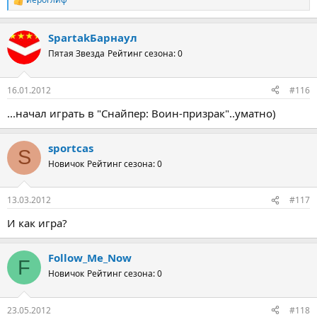
Р
е
а
SpartakБарнаул
к
ц
Пятая Звезда
Рейтинг сезона: 0
и
и
:
16.01.2012
#116
...начал играть в "Снайпер: Воин-призрак"..уматно)
sportcas
S
Новичок
Рейтинг сезона: 0
13.03.2012
#117
И как игра?
Follow_Me_Now
F
Новичок
Рейтинг сезона: 0
23.05.2012
#118