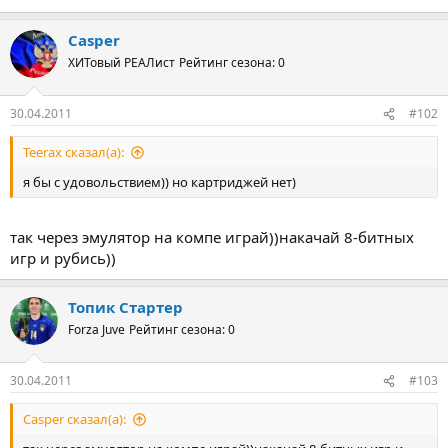
Casper
ХИТовый РЕАЛист
Рейтинг сезона: 0
30.04.2011
#102
Teerax сказал(а):
я бы с удовольствием)) но картриджей нет)
так через эмулятор на компе играй))накачай 8-битных
игр и рубись))
Топик Стартер
Forza Juve
Рейтинг сезона: 0
30.04.2011
#103
Casper сказал(а):