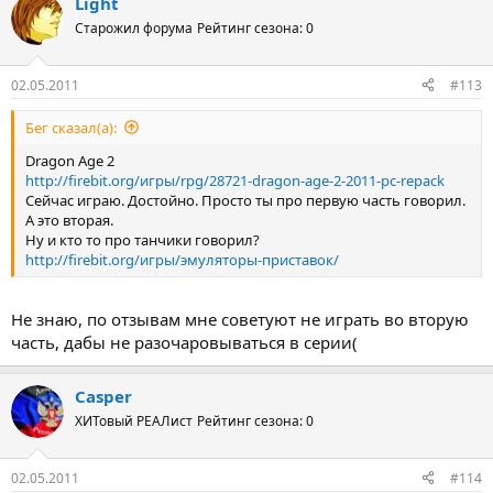
Light
Старожил форума
Рейтинг сезона: 0
02.05.2011
#113
Бег сказал(а):
Dragon Age 2
http://firebit.org/игры/rpg/28721-dragon-age-2-2011-pc-repack
Сейчас играю. Достойно. Просто ты про первую часть говорил.
А это вторая.
Ну и кто то про танчики говорил?
http://firebit.org/игры/эмуляторы-приставок/
Не знаю, по отзывам мне советуют не играть во вторую
часть, дабы не разочаровываться в серии(
Casper
ХИТовый РЕАЛист
Рейтинг сезона: 0
02.05.2011
#114