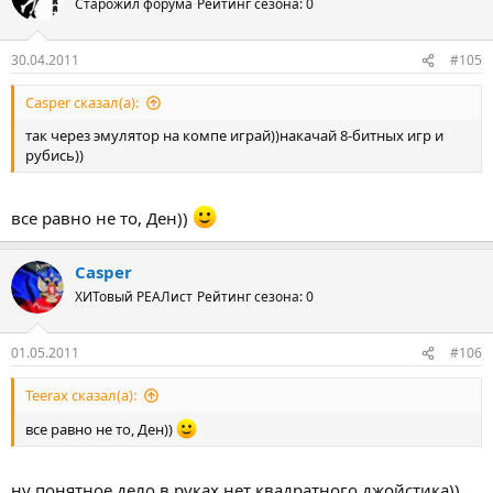
Старожил форума
Рейтинг сезона: 0
30.04.2011
#105
Casper сказал(а):
так через эмулятор на компе играй))накачай 8-битных игр и
рубись))
все равно не то, Ден))
Casper
ХИТовый РЕАЛист
Рейтинг сезона: 0
01.05.2011
#106
Teerax сказал(а):
все равно не то, Ден))
ну понятное дело,в руках нет квадратного джойстика))