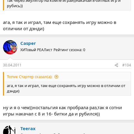
так через эмулятор на компе играй))накачай 8-битных игр и
рубись))
ага, я так и играл, там еще сохранять игру можно в
отличии от дэнди)
Casper
ХИТовый РЕАЛист
Рейтинг сезона: 0
30.04.2011
#104
Топик Стартер сказал(а):
ага, я так и играл, там еще сохранять игру можно в отличии от
дэнди)
ну и я о чем))ностальгия как пробрала раз,так я сотни
игры накачал с 8 и 16- битки да и рубился))
Teerax