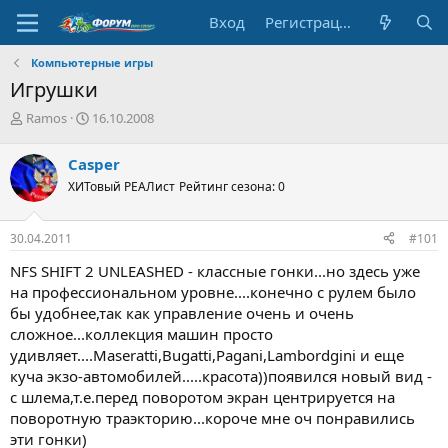
Вход
Регистрация
Компьютерные игры
Игрушки
А
Д
Ramos
16.10.2008
в
а
т
т
Casper
о
а
ХИТовый РЕАЛист
Рейтинг сезона: 0
р
н
т
а
е
ч
30.04.2011
#101
м
а
ы
л
NFS SHIFT 2 UNLEASHED - классные гонки...но здесь уже
а
на профессиональном уровне....конечно с рулем было
бы удобнее,так как управление очень и очень
сложное...коллекция машин просто
удивляет....Maseratti,Bugatti,Pagani,Lambordgini и еще
куча экзо-автомобилей.....красота))появился новый вид -
с шлема,т.е.перед поворотом экран центрируется на
поворотную траэкторию...короче мне оч понравились
эти гонки)