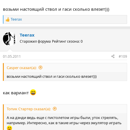
возьми настоящий ствол и гаси сколько влезет)))
Teerax
Р
е
а
Teerax
к
ц
Старожил форума
Рейтинг сезона: 0
и
и
:
01.05.2011
#109
Casper сказал(а):
возьми настоящий ствол и гаси сколько влезет)))
как вариант
Топик Стартер сказал(а):
А на дэнди ведь еще с пистолетом игры были, уток стрелять,
например. Интересно, как в такие игры через эмулятор играть