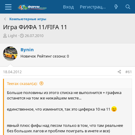
Вход
Регистрация
Компьютерные игры
Игра ФИФА 11/FIFA 11
А
Д
Light
26.07.2010
в
а
т
т
Bynin
о
а
Новичок
Рейтинг сезона: 0
р
н
т
а
е
ч
18.04.2012
#61
м
а
ы
л
Teerax сказал(а):
а
Больше половины из этого списка не выполнится + графика
останется на том же нижайшем месте...
единственное, что изменится, так это циферка 10 на 11
явный плюс фифы над песом только в том, что там реальнее
без больших лагов и проблем поиграть в инете и все)