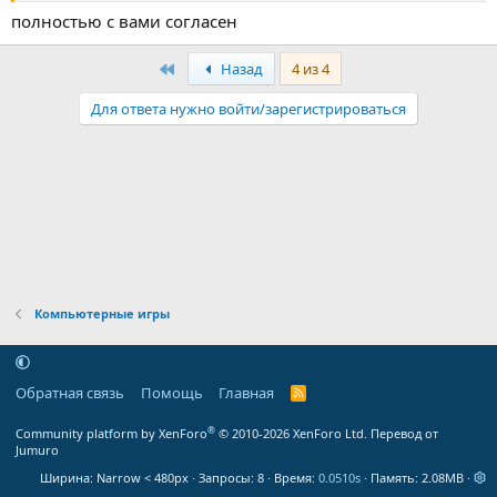
полностью с вами согласен
Первый
Назад
4 из 4
Для ответа нужно войти/зарегистрироваться
Компьютерные игры
Обратная связь
Помощь
Главная
R
S
S
®
Community platform by XenForo
© 2010-2026 XenForo Ltd.
Перевод от
Jumuro
Ширина
Запросы
8
Время
0.0510s
Память
2.08MB