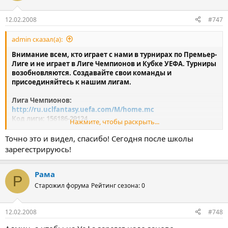
12.02.2008
#747
admin сказал(а):
Внимание всем, кто играет с нами в турнирах по Премьер-
Лиге и не играет в Лиге Чемпионов и Кубке УЕФА. Турниры
возобновляются. Создавайте свои команды и
присоединяйтесь к нашим лигам.
Лига Чемпионов:
http://ru.uclfantasy.uefa.com/M/home.mc
Код лиги: 156186-29124
Нажмите, чтобы раскрыть...
Подробнее:
http://forumprosport.ru/showthread.php?t=1170
Точно это и видел, спасибо! Сегодня после школы
Кубок УЕФА:
зарегестрируюсь!
http://ru.ucupfantasy.uefa.com/M/home.mc
Код лиги: 38-13
Подробнее:
http://forumprosport.ru/showthread.php?t=1375
Рама
Р
Старожил форума
Рейтинг сезона: 0
Там все на русском, поэтому разобраться не сложно.
12.02.2008
#748