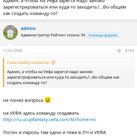
Админ, а чтобы на Уефа зарегся надо заново
зарегестрироваться или куда-то заходить?...Во-общём
как создать команду-то?
admin
Администратор
Рейтинг сезона: 94
Команда форума
12.02.2008
#749
Рама Vitality сказал(а):
Админ, а чтобы на Уефа зарегся надо заново
зарегестрироваться или куда-то заходить?...Во-общём как
создать команду-то?
не понял вопроса
на УЕФА здесь команду создавать
http://ru.ucupfantasy.uefa.com/M/home.mc
Логин и пароль там одни и теже в ЛЧ и УЕФА