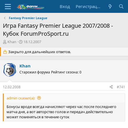
Вход
Регистрация
Fantasy Premier League
Игра Fantasy Premier League 2007/2008 -
Кубок ForumProSport.ru
А
Д
Khan
18.12.2007
в
а
т
Закрыто для дальнейших ответов.
т
о
а
р
н
Khan
т
а
е
Старожил форума
ч
Рейтинг сезона: 0
м
а
ы
л
12.02.2008
#741
а
admin сказал(а):
Бонусы вроде всегда начисляют через час после последнего
матча дня, а вот авторство голов и передач действительно
может поменяться в течение суток