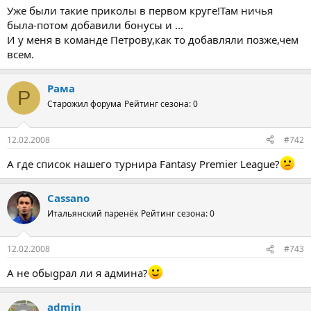
Уже были такие приколы в первом круге!Там ничья
была-потом добавили бонусы и ...
И у меня в команде Петрову,как то добавляли позже,чем
всем.
Рама
Р
Старожил форума
Рейтинг сезона: 0
12.02.2008
#742
А где список нашего турнира Fantasy Premier League?
Cassano
Итальянский паренёк
Рейтинг сезона: 0
12.02.2008
#743
А не обыgрал ли я админа?
admin