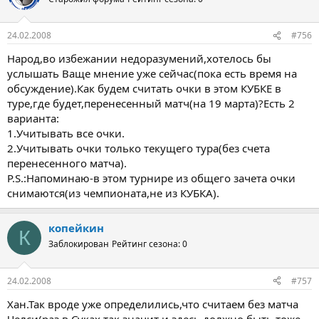
24.02.2008
#756
Народ,во избежании недоразумений,хотелось бы
услышать Ваще мнение уже сейчас(пока есть время на
обсуждение).Как будем считать очки в этом КУБКЕ в
туре,где будет,перенесенный матч(на 19 марта)?Есть 2
варианта:
1.Учитывать все очки.
2.Учитывать очки только текущего тура(без счета
перенесенного матча).
Р.S.:Напоминаю-в этом турнире из общего зачета очки
снимаются(из чемпионата,не из КУБКА).
копейкин
К
Заблокирован
Рейтинг сезона: 0
24.02.2008
#757
Хан.Так вроде уже определились,что считаем без матча
Челси(раз в Суках так,значит и здесь должно быть тоже