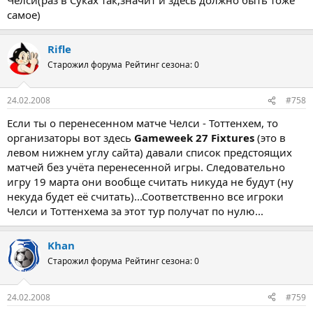
самое)
Rifle
Старожил форума
Рейтинг сезона: 0
24.02.2008
#758
Если ты о перенесенном матче Челси - Тоттенхем, то
организаторы вот здесь
Gameweek 27 Fixtures
(это в
левом нижнем углу сайта) давали список предстоящих
матчей без учёта перенесенной игры. Следовательно
игру 19 марта они вообще считать никуда не будут (ну
некуда будет её считать)...Соответственно все игроки
Челси и Тоттенхема за этот тур получат по нулю...
Khan
Старожил форума
Рейтинг сезона: 0
24.02.2008
#759