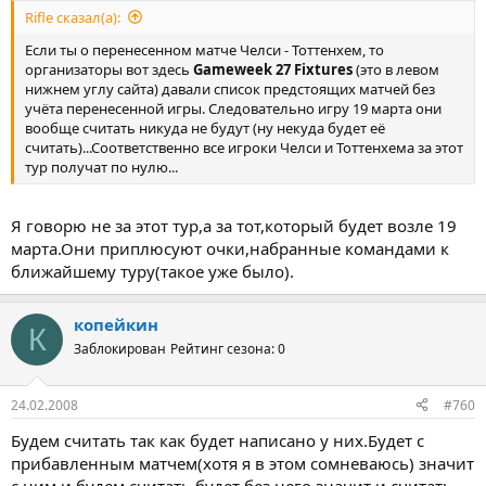
Rifle сказал(а):
Если ты о перенесенном матче Челси - Тоттенхем, то
организаторы вот здесь
Gameweek 27 Fixtures
(это в левом
нижнем углу сайта) давали список предстоящих матчей без
учёта перенесенной игры. Следовательно игру 19 марта они
вообще считать никуда не будут (ну некуда будет её
считать)...Соответственно все игроки Челси и Тоттенхема за этот
тур получат по нулю...
Я говорю не за этот тур,а за тот,который будет возле 19
марта.Они приплюсуют очки,набранные командами к
ближайшему туру(такое уже было).
копейкин
К
Заблокирован
Рейтинг сезона: 0
24.02.2008
#760
Будем считать так как будет написано у них.Будет с
прибавленным матчем(хотя я в этом сомневаюсь) значит
с ним и будем считать,будет без него значит и считать