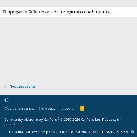
В профиле Rifle пока нет ни одного сообщения.
Пользователи
Обратная связь
Помощь
Главная
R
S
S
®
Community platform by XenForo
© 2010-2026 XenForo Ltd.
Перевод от
Jumuro
Ширина
Запросы
10
Время
0.0387s
Память
2.18MB