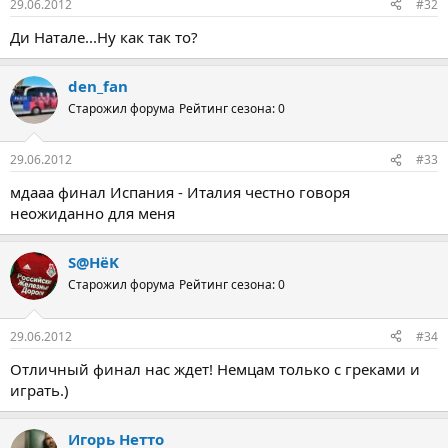
29.06.2012
#32
Ди Натале...Ну как так то?
den_fan
Старожил форума
Рейтинг сезона: 0
29.06.2012
#33
мдааа финал Испания - Италия честно говоря
неожиданно для меня
S@HёK
Старожил форума
Рейтинг сезона: 0
29.06.2012
#34
Отличный финал нас ждет! Немцам только с греками и
играть.)
Игорь Нетто