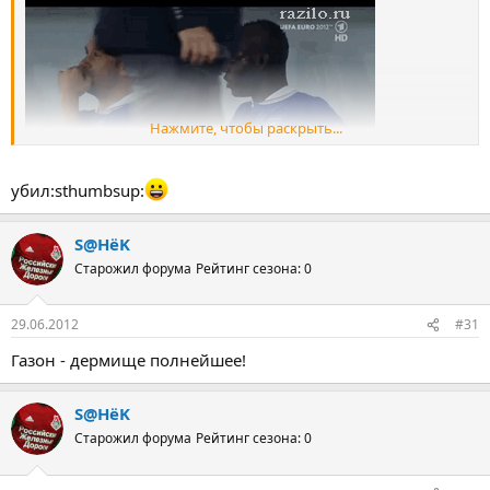
Нажмите, чтобы раскрыть...
убил:sthumbsup:
S@HёK
Старожил форума
Рейтинг сезона: 0
29.06.2012
#31
Газон - дермище полнейшее!
S@HёK
Старожил форума
Рейтинг сезона: 0