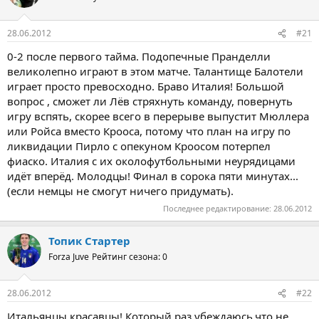
28.06.2012
#21
0-2 после первого тайма. Подопечные Пранделли
великолепно играют в этом матче. Талантище Балотели
играет просто превосходно. Браво Италия! Большой
вопрос , сможет ли Лёв стряхнуть команду, повернуть
игру вспять, скорее всего в перерыве выпустит Мюллера
или Ройса вместо Крооса, потому что план на игру по
ликвидации Пирло с опекуном Кроосом потерпел
фиаско. Италия с их околофутбольными неурядицами
идёт вперёд. Молодцы! Финал в сорока пяти минутах...
(если немцы не смогут ничего придумать).
Последнее редактирование:
28.06.2012
Топик Стартер
Forza Juve
Рейтинг сезона: 0
28.06.2012
#22
Итальянцы красавцы! Который раз убеждаюсь,что не