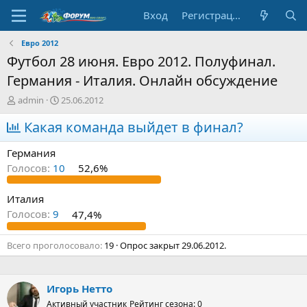
Вход
Регистрация
Евро 2012
Футбол 28 июня. Евро 2012. Полуфинал.
Германия - Италия. Онлайн обсуждение
А
Д
admin
25.06.2012
в
а
т
Какая команда выйдет в финал?
т
о
а
р
н
Германия
т
а
Голосов:
10
52,6%
е
ч
м
а
ы
л
Италия
а
Голосов:
9
47,4%
Всего проголосовало
19
Опрос закрыт
29.06.2012
.
Игорь Нетто
Активный участник
Рейтинг сезона: 0