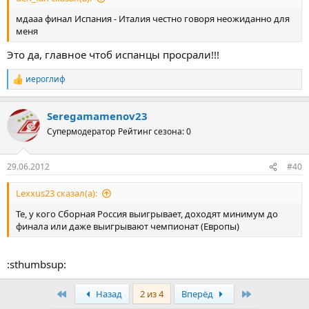
мдааа финал Испания - Италия честно говоря неожиданно для
меня
Это да, главное чтоб испанцы просрали!!!
иероглиф
Р
е
а
Seregamamenov23
к
ц
Супермодератор
Рейтинг сезона: 0
и
и
:
29.06.2012
#40
Lexxus23 сказал(а):
Те, у кого Сборная Россия выигрывает, доходят минимум до
финала или даже выигрывают чемпионат (Европы)
:sthumbsup:
Первый
Последняя
Назад
2 из 4
Вперёд