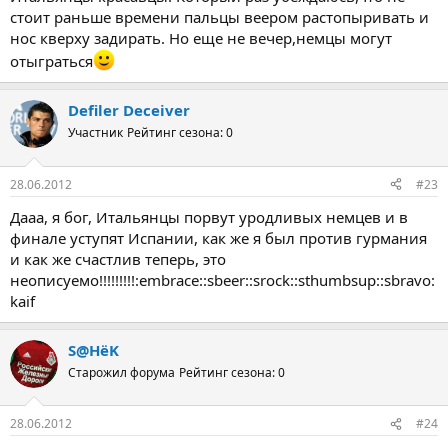
стоит раньше времени пальцы веером растопыривать и
нос кверху задирать. Но еще не вечер,немцы могут
отыграться
Defiler Deceiver
Участник
Рейтинг сезона: 0
28.06.2012
#23
Дааа, я бог, Итальянцы порвут уродливых немцев и в
финале уступят Испании, как же я был против гурмания
и как же счастлив теперь, это
неописуемо!!!!!!!!!:embrace::sbeer::srock::sthumbsup::sbravo:
kaif
S@HёK
Старожил форума
Рейтинг сезона: 0
28.06.2012
#24