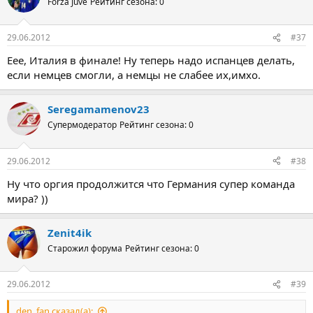
Forza Juve
Рейтинг сезона: 0
29.06.2012
#37
Еее, Италия в финале! Ну теперь надо испанцев делать,
если немцев смогли, а немцы не слабее их,имхо.
Seregamamenov23
Супермодератор
Рейтинг сезона: 0
29.06.2012
#38
Ну что оргия продолжится что Германия супер команда
мира? ))
Zenit4ik
Старожил форума
Рейтинг сезона: 0
29.06.2012
#39
den_fan сказал(а):