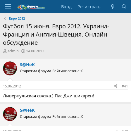
Вход
Регистрация
Евро 2012
Футбол 15 июня. Евро 2012. Украина-
Франция и Англия-Швеция. Онлайн
обсуждение
А
Д
admin
14.06.2012
в
а
т
т
S@HёK
о
а
Старожил форума
Рейтинг сезона: 0
р
н
т
а
е
ч
15.06.2012
#41
м
а
ы
л
Ливерпульская связка.) Пас Джи шикарен!
а
S@HёK
Старожил форума
Рейтинг сезона: 0