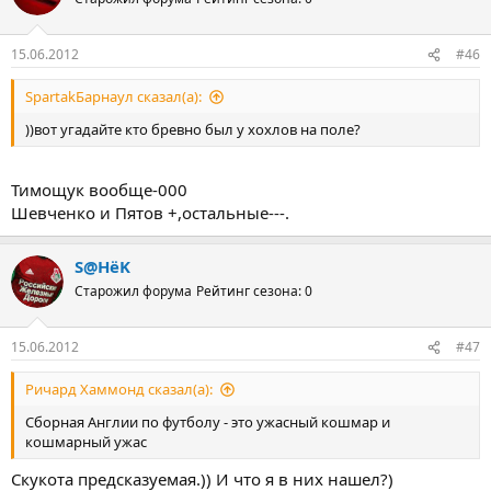
15.06.2012
#46
SpartakБарнаул сказал(а):
))вот угадайте кто бревно был у хохлов на поле?
Тимощук вообще-000
Шевченко и Пятов +,остальные---.
S@HёK
Старожил форума
Рейтинг сезона: 0
15.06.2012
#47
Ричард Хаммонд сказал(а):
Сборная Англии по футболу - это ужасный кошмар и
кошмарный ужас
Скукота предсказуемая.)) И что я в них нашел?)