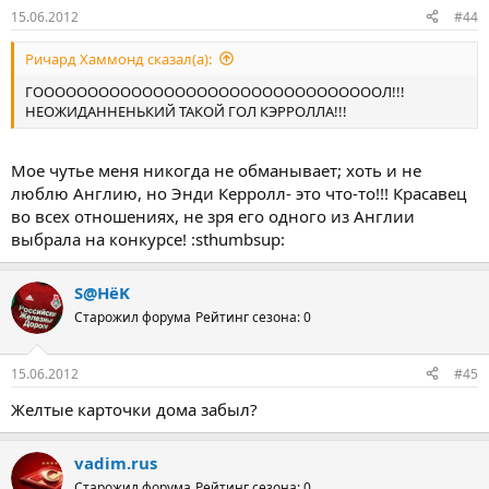
15.06.2012
#44
Ричард Хаммонд сказал(а):
ГООООООООООООООООООООООООООООООООЛ!!!
НЕОЖИДАННЕНЬКИЙ ТАКОЙ ГОЛ КЭРРОЛЛА!!!
Мое чутье меня никогда не обманывает; хоть и не
люблю Англию, но Энди Керролл- это что-то!!! Красавец
во всех отношениях, не зря его одного из Англии
выбрала на конкурсе! :sthumbsup:
S@HёK
Старожил форума
Рейтинг сезона: 0
15.06.2012
#45
Желтые карточки дома забыл?
vadim.rus
Старожил форума
Рейтинг сезона: 0