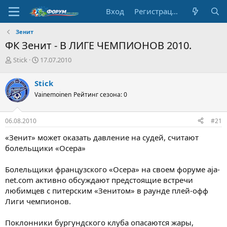
Вход
Регистрация
Зенит
ФК Зенит - В ЛИГЕ ЧЕМПИОНОВ 2010.
А
Д
Stick
17.07.2010
в
а
т
т
Stick
о
а
Vainemoinen
Рейтинг сезона: 0
р
н
т
а
е
ч
06.08.2010
#21
м
а
ы
л
«Зенит» может оказать давление на судей, считают
а
болельщики «Осера»
Болельщики французского «Осера» на своем форуме aja-
net.com активно обсуждают предстоящие встречи
любимцев с питерским «Зенитом» в раунде плей-офф
Лиги чемпионов.
Поклонники бургундского клуба опасаются жары,