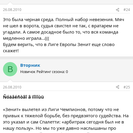
26.08.2010
#24
Это была черная среда. Полный набор невезения. Мяч
не шел в ворота, судья свистел не так, с вратарем не
угадали. А самое досадное было то, что вся команда
медленно играла...(((
Будем верить, что в Лиге Европы Зенит еще слово
скажет!
Вторник
В
Новичок
Рейтинг сезона: 0
26.08.2010
#25
Ñóäåéñòâî â ïîìîùü
«Зенит» вылетел из Лиги Чемпионов, потому что не
привык к тяжелой борьбе, без предвзятого судейства. На
это указал и сам Спалетти: «арбитраж сегодня был не в
нашу пользу». Но мы то уже давно наслышаны про