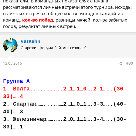
показатели. В командных показателях сначала
рассматриваются личные встречи этого турнира, исходы
в личных встречах, общее кол-во исходов каждой из
команд,
кол-во побед
, разницы мячей, кол-ва забитых
голов, результат личных встреч.
VasKahn
Старожил форума
Рейтинг сезона: 0
13.05.2016
#30
Группа А
1. Волга..........2…1…1…0….2-1…..(36-
33)….4
2. Спартак……....……2…1…0…1….3-3…..(40-
40)….3
3. Железничар…….….2…0…1…1….3-4…..(30-
33)….1