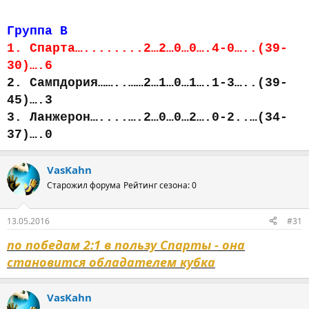
Группа В
1. Спарта…........2…2…0…0….4-0…..(39-
30)….6
2. Сампдория……..……2…1…0…1….1-3…..(39-
45)….3
3. Ланжерон…....….2…0…0…2….0-2..…(34-
37)….0
VasKahn
Старожил форума
Рейтинг сезона: 0
13.05.2016
#31
по победам 2:1 в пользу Спарты - она
становится обладателем кубка
VasKahn