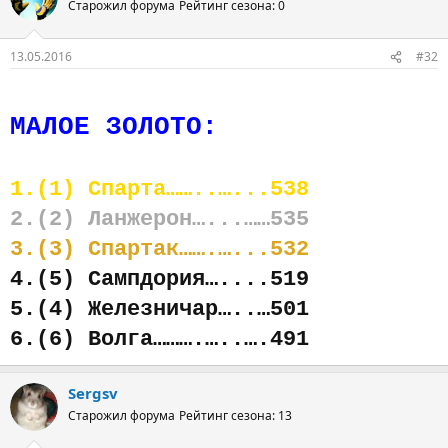
Старожил форума
Рейтинг сезона: 0
13.05.2016
#32
МАЛОЕ ЗОЛОТО:
1.(1) Спарта……..…...538
2.(2) Ланжерон…...……535
3.(3) Спартак…….…...532
4.(5) Сампдория…....519
5.(4) Железничар…..…501
6.(6) Волга……….…..….491
Sergsv
Старожил форума
Рейтинг сезона: 13