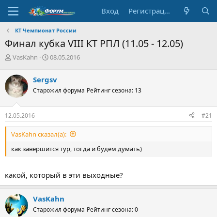
Вход
Регистрация
КT Чемпионат России
Финал кубка VIII КТ РПЛ (11.05 - 12.05)
А
Д
VasKahn
08.05.2016
в
а
т
т
Sergsv
о
а
Старожил форума
Рейтинг сезона: 13
р
н
т
а
е
ч
12.05.2016
#21
м
а
ы
л
VasKahn сказал(а):
а
как завершится тур, тогда и будем думать)
какой, который в эти выходные?
VasKahn
Старожил форума
Рейтинг сезона: 0