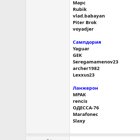
Марс
Rubik
vlad.babayan
Piter Brok
voyadjer
Сампдория
Yaguar
GEK
Seregamamenov23
archer1982
Lexxus23
Ланжерон
МРАК
rencis
ОДЕССА-76
Marafonec
Slaxy