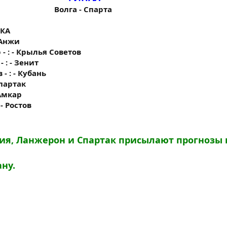
Волга - Спарта
СКА
- Анжи
 - : - Крылья Советов
 : - Зенит
- : - Кубань
Спартак
 Амкар
 - Ростов
я, Ланжерон и Спартак присылают прогнозы 
ну.