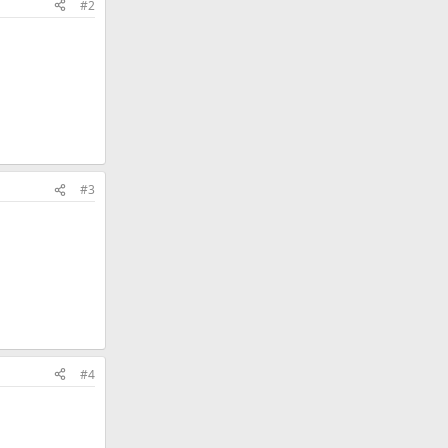
#2
#3
#4