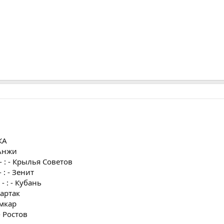
КА
 Анжи
 : - Крылья Советов
: - Зенит
 : - Кубань
партак
Амкар
- Ростов