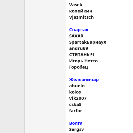
Vasek
копейкин
Vjazmitsch
Спартак
SAXAR
SpartakБарнаул
andru69
СТЕПАНЫЧ
Игорь Нетто
Горобец
Железничар
abuelo
kolos
vik2007
cska5
farfar
Волга
Sergsv