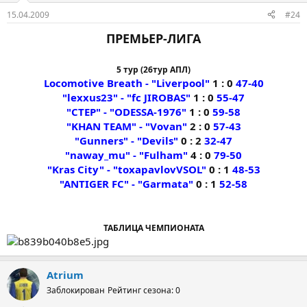
15.04.2009
#24
ПРЕМЬЕР-ЛИГА
5 тур (26тур АПЛ)
Locomotive Breath - "Liverpool"
1 : 0
47-40
"lexxus23" - "fc JIROBAS"
1 : 0
55-47
"CTEP" - "ODESSA-1976"
1 : 0
59-58
"KHAN TEAM" - "Vovan"
2 : 0
57-43
"Gunners" - "Devils"
0 : 2
32-47
"naway_mu" - "Fulham"
4 : 0
79-50
"Kras City" - "toxapavlovVSOL"
0 : 1
48-53
"ANTIGER FC" - "Garmata"
0 : 1
52-58
ТАБЛИЦА ЧЕМПИОНАТА
Atrium
Заблокирован
Рейтинг сезона: 0