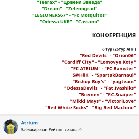
"Teerax" - "Црвена Звезда"
"Dream" - "Zelenograd"
"LEGIONERS67" - "Fc Mosquitos"
"Odessa.UKR" - "Cassano"
КОНФЕРЕНЦИЯ
6 тур (26тур АПЛ)
"Red Devils" - "Orion06"
"Cardiff City" - "Lomovye Koty"
"FC ATRIUM" - "FC Ramster"
"S@HёК" - "SpartakBarnaul"
"Bishop Boy's" - "yagteam"
"OdessaDevils" - "Fat Ivashiks"
"Bremen" - "F.C.Snaiper"
"Mikki Mays" - "VictoriLove"
"Red White Socks" - "Big Red Machine"
Atrium
Заблокирован
Рейтинг сезона: 0