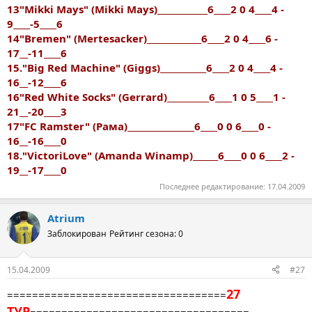
13"Mikki Mays" (Mikki Mays)____________6____2 0 4____4 -
9____-5____6
14"Bremen" (Mertesacker)_____________6____2 0 4____6 -
17__-11____6
15."Big Red Machine" (Giggs)___________6____2 0 4____4 -
16__-12____6
16"Red White Socks" (Gerrard)__________6____1 0 5____1 -
21__-20____3
17"FC Ramster" (Рама)________________6____0 0 6____0 -
16__-16____0
18."VictoriLove" (Amanda Winamp)______6____0 0 6____2 -
19__-17____0
Последнее редактирование:
17.04.2009
Atrium
Заблокирован
Рейтинг сезона: 0
15.04.2009
#27
27
===================================
ТУР
===================================