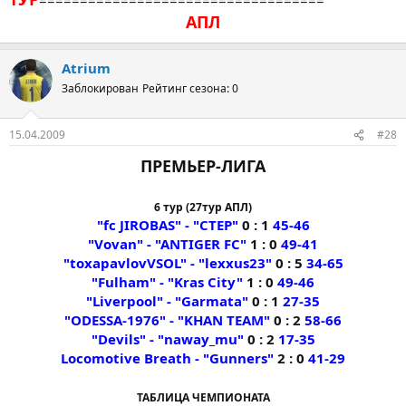
АПЛ
Atrium
Заблокирован
Рейтинг сезона: 0
15.04.2009
#28
ПРЕМЬЕР-ЛИГА
6 тур (27тур АПЛ)
"fc JIROBAS" - "CTEP"
0 : 1
45-46
"Vovan" - "ANTIGER FC"
1 : 0
49-41
"toxapavlovVSOL" - "lexxus23"
0 : 5
34-65
"Fulham" - "Kras City"
1 : 0
49-46
"Liverpool" - "Garmata"
0 : 1
27-35
"ODESSA-1976" - "KHAN TEAM"
0 : 2
58-66
"Devils" - "naway_mu"
0 : 2
17-35
Locomotive Breath - "Gunners"
2 : 0
41-29
ТАБЛИЦА ЧЕМПИОНАТА