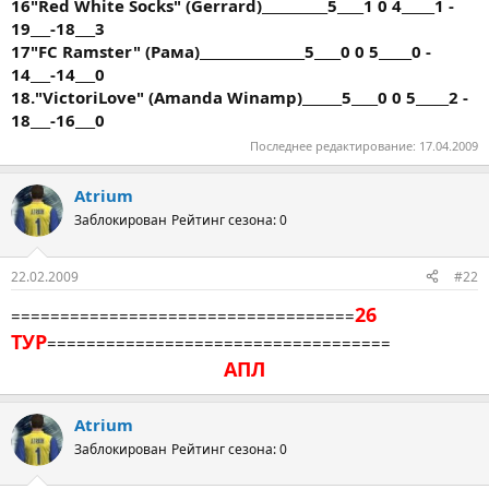
16"Red White Socks" (Gerrard)__________5____1 0 4_____1 -
19___-18___3
17"FC Ramster" (Рама)________________5____0 0 5_____0 -
14___-14___0
18."VictoriLove" (Amanda Winamp)______5____0 0 5_____2 -
18___-16___0
Последнее редактирование:
17.04.2009
Atrium
Заблокирован
Рейтинг сезона: 0
22.02.2009
#22
26
===================================
ТУР
===================================
АПЛ
Atrium
Заблокирован
Рейтинг сезона: 0