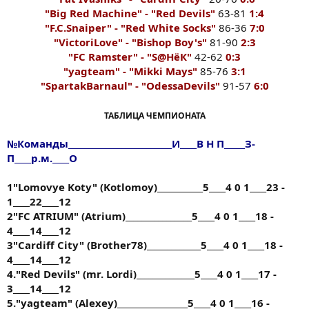
"Big Red Machine" - "Red Devils"
63-81
1:4
"F.C.Snaiper" - "Red White Socks"
86-36
7:0
"VictoriLove" - "Bishop Boy's"
81-90
2:3
"FC Ramster" - "S@HёК"
42-62
0:3
"yagteam" - "Mikki Mays"
85-76
3:1
"SpartakBarnaul" - "OdessaDevils"
91-57
6:0
ТАБЛИЦА ЧЕМПИОНАТА
№Команды_________________________И____В Н П_____З-
П____р.м.____О
1"Lomovye Koty" (Kotlomoy)___________5____4 0 1____23 -
1____22____12
2"FC ATRIUM" (Atrium)________________5____4 0 1____18 -
4____14____12
3"Cardiff City" (Brother78)_____________5____4 0 1____18 -
4____14____12
4."Red Devils" (mr. Lordi)______________5____4 0 1____17 -
3____14____12
5."yagteam" (Alexey)_________________5____4 0 1____16 -