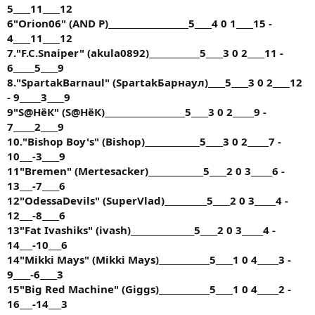
5____11____12
6"Orion06" (AND P)___________________5____4 0 1____15 -
4____11____12
7."F.C.Snaiper" (akula0892)____________5____3 0 2____11 -
6_____5____9
8."SpartakBarnaul" (SpartakБарнаул)____5____3 0 2____12
- 9_____3____9
9"S@HёК" (S@HёК)___________________5____3 0 2_____9 -
7_____2____9
10."Bishop Boy's" (Bishop)_____________5____3 0 2_____7 -
10___-3____9
11"Bremen" (Mertesacker)_____________5____2 0 3_____6 -
13___-7____6
12"OdessaDevils" (SuperVlad)__________5____2 0 3_____4 -
12___-8____6
13"Fat Ivashiks" (ivash)_______________5____2 0 3_____4 -
14___-10___6
14"Mikki Mays" (Mikki Mays)____________5____1 0 4_____3 -
9____-6____3
15"Big Red Machine" (Giggs)____________5____1 0 4_____2 -
16___-14___3