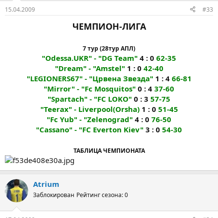
15.04.2009
#33
ЧЕМПИОН-ЛИГА
7 тур (28тур АПЛ)
"Odessa.UKR" - "DG Team"
4 : 0
62-35
"Dream" - "Amstel"
1 : 0
42-40
"LEGIONERS67" - "Црвена Звезда"
1 : 4
66-81
"Mirror" - "Fc Mosquitos"
0 : 4
37-60
"Spartach" - "FC LOKO"
0 : 3
57-75
"Teerax" - Liverpool(Orsha)
1 : 0
51-45
"Fc Yub" - "Zelenograd"
4 : 0
76-50
"Cassano" - "FC Everton Kiev"
3 : 0
54-30
ТАБЛИЦА ЧЕМПИОНАТА
Atrium
Заблокирован
Рейтинг сезона: 0