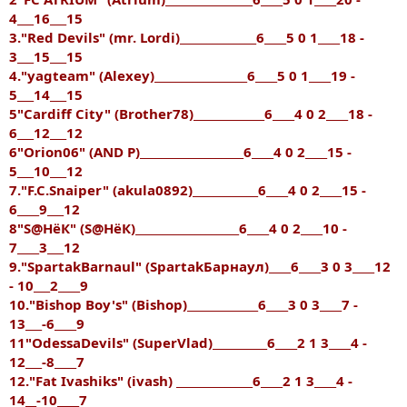
4___16___15
3."Red Devils" (mr. Lordi)______________6____5 0 1____18 -
3___15___15
4."yagteam" (Alexey)_________________6____5 0 1____19 -
5___14___15
5"Cardiff City" (Brother78)_____________6____4 0 2____18 -
6___12___12
6"Orion06" (AND P)___________________6____4 0 2____15 -
5___10___12
7."F.C.Snaiper" (akula0892)____________6____4 0 2____15 -
6____9___12
8"S@HёК" (S@HёК)___________________6____4 0 2____10 -
7____3___12
9."SpartakBarnaul" (SpartakБарнаул)____6____3 0 3____12
- 10___2____9
10."Bishop Boy's" (Bishop)_____________6____3 0 3____7 -
13___-6____9
11"OdessaDevils" (SuperVlad)__________6____2 1 3____4 -
12___-8____7
12."Fat Ivashiks" (ivash) ______________6____2 1 3____4 -
14__-10____7