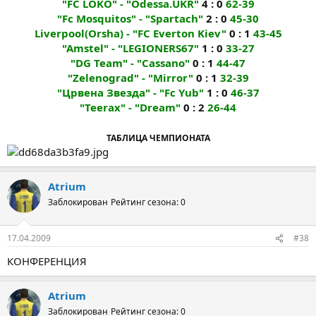
"FC LOKO" - "Odessa.UKR"
4 : 0
62-39
"Fc Mosquitos" - "Spartach"
2 : 0
45-30
Liverpool(Orsha) - "FC Everton Kiev"
0 : 1
43-45
"Amstel" - "LEGIONERS67"
1 : 0
33-27
"DG Team" - "Cassano"
0 : 1
44-47
"Zelenograd" - "Mirror"
0 : 1
32-39
"Црвена Звезда" - "Fc Yub"
1 : 0
46-37
"Teerax" - "Dream"
0 : 2
26-44
ТАБЛИЦА ЧЕМПИОНАТА
Atrium
Заблокирован
Рейтинг сезона: 0
17.04.2009
#38
КОНФЕРЕНЦИЯ
Atrium
Заблокирован
Рейтинг сезона: 0