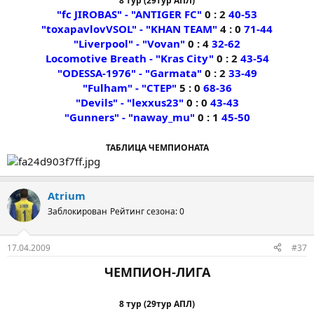
8 тур (29тур АПЛ)
"fc JIROBAS" - "ANTIGER FC"
0 : 2
40-53
"toxapavlovVSOL" - "KHAN TEAM"
4 : 0
71-44
"Liverpool" - "Vovan"
0 : 4
32-62
Locomotive Breath - "Kras City"
0 : 2
43-54
"ODESSA-1976" - "Garmata"
0 : 2
33-49
"Fulham" - "CTEP"
5 : 0
68-36
"Devils" - "lexxus23"
0 : 0
43-43
"Gunners" - "naway_mu"
0 : 1
45-50
ТАБЛИЦА ЧЕМПИОНАТА
Atrium
Заблокирован
Рейтинг сезона: 0
17.04.2009
#37
ЧЕМПИОН-ЛИГА
8 тур (29тур АПЛ)