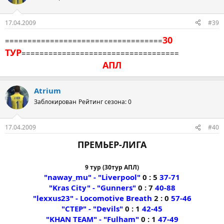
17.04.2009
#39
30
===================================
ТУР
===================================
АПЛ
Atrium
Заблокирован
Рейтинг сезона: 0
17.04.2009
#40
ПРЕМЬЕР-ЛИГА
9 тур (30тур АПЛ)
"naway_mu" - "Liverpool"
0 : 5
37-71
"Kras City" - "Gunners"
0 : 7
40-88
"lexxus23" - Locomotive Breath
2 : 0
57-46
"CTEP" - "Devils"
0 : 1
42-45
"KHAN TEAM" - "Fulham"
0 : 1
47-49