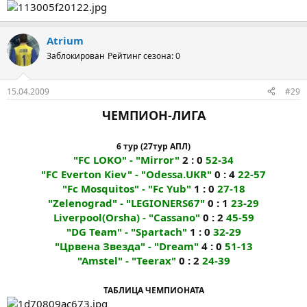
Atrium
Заблокирован
Рейтинг сезона: 0
15.04.2009
#29
ЧЕМПИОН-ЛИГА
6 тур (27тур АПЛ)
"FC LOKO" - "Mirror"
2 : 0
52-34
"FC Everton Kiev" - "Odessa.UKR"
0 : 4
22-57
"Fc Mosquitos" - "Fc Yub"
1 : 0
27-18
"Zelenograd" - "LEGIONERS67"
0 : 1
23-29
Liverpool(Orsha) - "Cassano"
0 : 2
45-59
"DG Team" - "Spartach"
1 : 0
32-29
"Црвена Звезда" - "Dream"
4 : 0
51-13
"Amstel" - "Teerax"
0 : 2
24-39
ТАБЛИЦА ЧЕМПИОНАТА