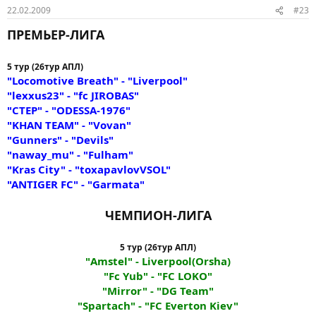
22.02.2009
#23
ПРЕМЬЕР-ЛИГА
5 тур (26тур АПЛ)
"Locomotive Breath" - "Liverpool"
"lexxus23" - "fc JIROBAS"
"CTEP" - "ODESSA-1976"
"KHAN TEAM" - "Vovan"
"Gunners" - "Devils"
"naway_mu" - "Fulham"
"Kras City" - "toxapavlovVSOL"
"ANTIGER FC" - "Garmata"
ЧЕМПИОН-ЛИГА
5 тур (26тур АПЛ)
"Amstel" - Liverpool(Orsha)
"Fc Yub" - "FC LOKO"
"Mirror" - "DG Team"
"Spartach" - "FC Everton Kiev"