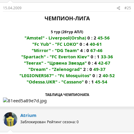
15.04.2009
#25
ЧЕМПИОН-ЛИГА
5 тур (26тур АПЛ)
"Amstel" - Liverpool(Orsha)
0 : 2
45-56
"Fc Yub" - "FC LOKO"
0 : 4
40-61
"Mirror" - "DG Team"
4 : 0
67-46
"Spartach" - "FC Everton Kiev"
0 : 1
33-36
"Teerax" - "Црвена Звезда"
0 : 4
42-67
"Dream" - "Zelenograd"
2 : 0
49-37
"LEGIONERS67" - "Fc Mosquitos"
0 : 2
40-52
"Odessa.UKR" - "Cassano"
0 : 1
45-54
ТАБЛИЦА ЧЕМПИОНАТА
Atrium
Заблокирован
Рейтинг сезона: 0