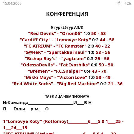
15.04.2009
#26
КОНФЕРЕНЦИЯ
6 тур (26тур АПЛ)
"Red Devils" - "Orion06"
1:0
50 - 53
"Cardiff City" - "Lomovye Koty"
0:2
44 - 58
"FC ATRIUM" - "FC Ramster"
2:0
40 - 22
"S@HёК" - "SpartakBarnaul"
1:0
58 - 56
"Bishop Boy's" - "yagteam"
0:3
26 - 56
"OdessaDevils" - "Fat Ivashiks"
0:0
50 - 50
"Bremen" - "F.C.Snaiper"
0:4
43 - 70
"Mikki Mays" - "VictoriLove"
1:0
53 - 49
"Red White Socks" - "Big Red Machine"
0:2
21 - 36
ТАБЛИЦА ЧЕМПИОНАТА
№Команда_________________________И____В Н
П____Голы___р.м.___О
1"Lomovye Koty" (Kotlomoy)___________6____5 0 1____25 -
1___24___15
2"FC ATRIUM" (Atrium)________________6____5 0 1____20 -