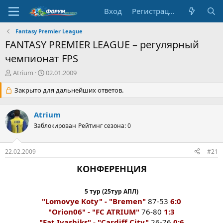
Вход
Регистрация
Fantasy Premier League
FANTASY PREMIER LEAGUE – регулярный
чемпионат FPS
А
Д
Atrium
02.01.2009
в
а
т
Закрыто для дальнейших ответов.
т
о
а
р
н
Atrium
т
а
е
Заблокирован
ч
Рейтинг сезона: 0
м
а
ы
л
22.02.2009
#21
а
КОНФЕРЕНЦИЯ
5 тур (25тур АПЛ)
"Lomovye Koty" - "Bremen"
87-53
6:0
"Orion06" - "FC ATRIUM"
76-80
1:3
"Fat Ivashiks" - "Cardiff City"
26-76
0:6