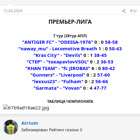
15.04.2009
#32
ПРЕМЬЕР-ЛИГА
7 тур (28тур АПЛ)
"ANTIGER FC" - "ODESSA-1976"
0 : 0
58-58
"naway_mu" - Locomotive Breath
1 : 0
50-43
"Kras City" - "Devils"
0 : 1
38-45
"CTEP" - "toxapavlovVSOL"
0 : 2
36-53
"KHAN TEAM" - "fc JIROBAS"
6 : 0
80-42
"Gunners" - "Liverpool"
0 : 2
57-60
"lexxus23" - "Fulham"
0 : 2
56-66
"Garmata" - "Vovan"
0 : 4
47-77
ТАБЛИЦА ЧЕМПИОНАТА
Atrium
Заблокирован
Рейтинг сезона: 0