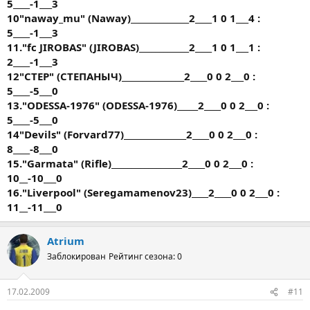
5____-1___3
10"naway_mu" (Naway)______________2____1 0 1___4 :
5____-1___3
11."fc JIROBAS" (JIROBAS)____________2____1 0 1___1 :
2____-1___3
12"CTEP" (СТЕПАНЫЧ)_______________2____0 0 2___0 :
5____-5___0
13."ODESSA-1976" (ODESSA-1976)_____2____0 0 2___0 :
5____-5___0
14"Devils" (Fоrvаrd77)_______________2____0 0 2___0 :
8____-8___0
15."Garmata" (Rifle)_________________2____0 0 2___0 :
10__-10___0
16."Liverpool" (Seregamamenov23)____2____0 0 2___0 :
11__-11___0
Atrium
Заблокирован
Рейтинг сезона: 0
17.02.2009
#11