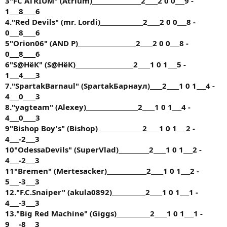
3"FC ATRIUM" (Atrium)________________2____2 0 0___9 -
1___8____6
4."Red Devils" (mr. Lordi)______________2____2 0 0___8 -
0___8____6
5"Orion06" (AND P)___________________2____2 0 0___8 -
0___8____6
6"S@HёК" (S@HёК)___________________2____1 0 1___5 -
1___4____3
7."SpartakBarnaul" (SpartakБарнаул)____2____1 0 1___4 -
4___0____3
8."yagteam" (Alexey)_________________2____1 0 1___4 -
4___0____3
9"Bishop Boy's" (Bishop) ______________2____1 0 1___2 -
4___-2___3
10"OdessaDevils" (SuperVlad)__________2____1 0 1___2 -
4___-2___3
11"Bremen" (Mertesacker)_____________2____1 0 1___2 -
5___-3___3
12."F.C.Snaiper" (akula0892)___________2____1 0 1___1 -
4___-3___3
13."Big Red Machine" (Giggs)___________2____1 0 1___1 -
9___-8___3