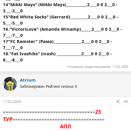
14"Mikki Mays" (Mikki Mays)____________2____0 0 2___0 -
3___-3___0
15"Red White Socks" (Gerrard)__________2____0 0 2___0 -
5___-5___0
16."VictoriLove" (Amanda Winamp)______2____0 0 2___0 -
7___-7___0
17"FC Ramster" (Рама)________________2____0 0 2___0 -
7___-7___0
18."Fat Ivashiks" (ivash) ______________2____0 0 2___0 -
8___-8___0
Последнее редактирование:
17.02.2009
Atrium
Заблокирован
Рейтинг сезона: 0
17.02.2009
#9
23
===================================
ТУР
===================================
АПЛ