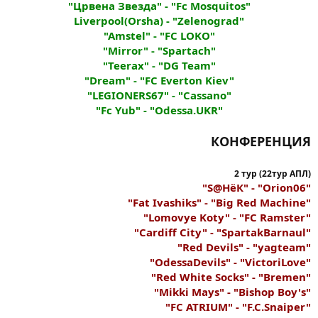
"Црвена Звезда" - "Fc Mosquitos"
Liverpool(Orsha) - "Zelenograd"
"Amstel" - "FC LOKO"
"Mirror" - "Spartach"
"Teerax" - "DG Team"
"Dream" - "FC Everton Kiev"
"LEGIONERS67" - "Cassano"
"Fc Yub" - "Odessa.UKR"
КОНФЕРЕНЦИЯ
2 тур (22тур АПЛ)
"S@HёК" - "Orion06"
"Fat Ivashiks" - "Big Red Machine"
"Lomovye Koty" - "FC Ramster"
"Cardiff City" - "SpartakBarnaul"
"Red Devils" - "yagteam"
"OdessaDevils" - "VictoriLove"
"Red White Socks" - "Bremen"
"Mikki Mays" - "Bishop Boy's"
"FC ATRIUM" - "F.C.Snaiper"