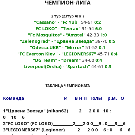
ЧЕМПИОН-ЛИГА
2 тур (23тур АПЛ)
"Cassano" - "Fc Yub"
54-61
0:2
"FC LOKO" - "Teerax"
91-54
6:0
"Fc Mosquitos" - "Amstel"
42-33
1:0
"Zelenograd" - "Црвена Звезда"
38-70
0:5
"Odessa.UKR" - "Mirror"
51-52
0:1
"FC Everton Kiev" - "LEGIONERS67"
45-71
0:4
"DG Team" - "Dream"
34-60
0:4
Liverpool(Orsha) - "Spartach"
44-61
0:3
ТАБЛИЦА ЧЕМПИОНАТА
Команда______________________И____В Н П__Голы___р.м.__О
1"Црвена Звезда" (nikan62)______2____2 0 0__10 :
0___10___6
2"FC LOKO" (FC LOKO)___________2____2 0 0___9 : 0____9___6
3"LEGIONERS67" (Legioner)_______2____2 0 0___6 : 0____6___6