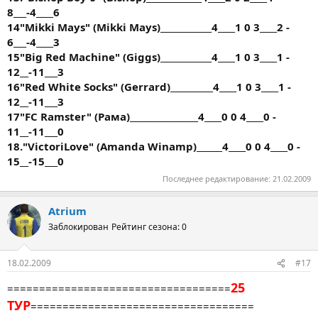
8___-4____6
14"Mikki Mays" (Mikki Mays)____________4____1 0 3____2 -
6___-4____3
15"Big Red Machine" (Giggs)____________4____1 0 3____1 -
12__-11___3
16"Red White Socks" (Gerrard)__________4____1 0 3____1 -
12__-11___3
17"FC Ramster" (Рама)________________4____0 0 4____0 -
11__-11___0
18."VictoriLove" (Amanda Winamp)______4____0 0 4____0 -
15__-15___0
Последнее редактирование:
21.02.2009
Atrium
Заблокирован
Рейтинг сезона: 0
18.02.2009
#17
25
===================================
ТУР
===================================