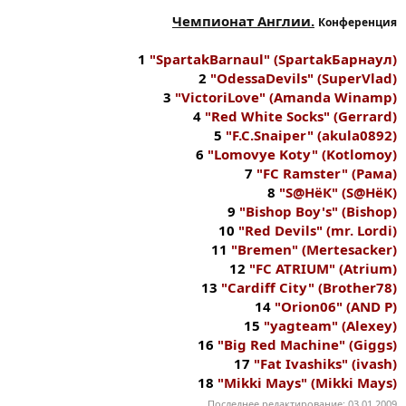
Чемпионат Англии.
Конференция
1
"SpartakBarnaul" (SpartakБарнаул)
2
"OdessaDevils" (SuperVlad)
3
"VictoriLove" (Amanda Winamp)
4
"Red White Socks" (Gerrard)
5
"F.C.Snaiper" (akula0892)
6
"Lomovye Koty" (Kotlomoy)
7
"FC Ramster" (Рама)
8
"S@HёК" (S@HёК)
9
"Bishop Boy's" (Bishop)
10
"Red Devils" (mr. Lordi)
11
"Bremen" (Mertesacker)
12
"FC ATRIUM" (Atrium)
13
"Cardiff City" (Brother78)
14
"Orion06" (AND P)
15
"yagteam" (Alexey)
16
"Big Red Machine" (Giggs)
17
"Fat Ivashiks" (ivash)
18
"Mikki Mays" (Mikki Mays)
Последнее редактирование:
03.01.2009