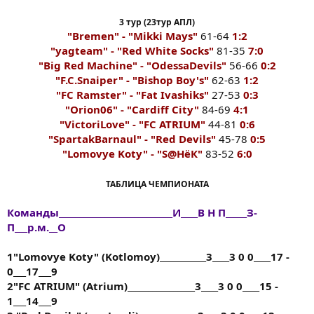
3 тур (23тур АПЛ)
"Bremen" - "Mikki Mays"
61-64
1:2
"yagteam" - "Red White Socks"
81-35
7:0
"Big Red Machine" - "OdessaDevils"
56-66
0:2
"F.C.Snaiper" - "Bishop Boy's"
62-63
1:2
"FC Ramster" - "Fat Ivashiks"
27-53
0:3
"Orion06" - "Cardiff City"
84-69
4:1
"VictoriLove" - "FC ATRIUM"
44-81
0:6
"SpartakBarnaul" - "Red Devils"
45-78
0:5
"Lomovye Koty" - "S@HёК"
83-52
6:0
ТАБЛИЦА ЧЕМПИОНАТА
Команды___________________________И____В Н П_____З-
П___р.м.__О
1"Lomovye Koty" (Kotlomoy)___________3____3 0 0____17 -
0___17___9
2"FC ATRIUM" (Atrium)________________3____3 0 0____15 -
1___14___9