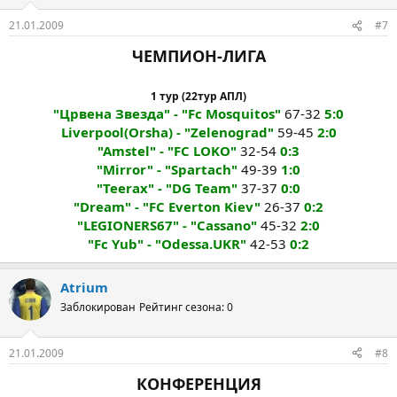
21.01.2009
#7
ЧЕМПИОН-ЛИГА
1 тур (22тур АПЛ)
"Црвена Звезда" - "Fc Mosquitos"
67-32
5:0
Liverpool(Orsha) - "Zelenograd"
59-45
2:0
"Amstel" - "FC LOKO"
32-54
0:3
"Mirror" - "Spartach"
49-39
1:0
"Teerax" - "DG Team"
37-37
0:0
"Dream" - "FC Everton Kiev"
26-37
0:2
"LEGIONERS67" - "Cassano"
45-32
2:0
"Fc Yub" - "Odessa.UKR"
42-53
0:2
Atrium
Заблокирован
Рейтинг сезона: 0
21.01.2009
#8
КОНФЕРЕНЦИЯ