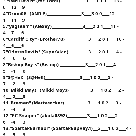
3."Red Devils" (mr. Lordi)______________3____3 0 0____13 -
0___13___9
4"Orion06" (AND P)___________________3____3 0 0____12 -
1___11___9
5."yagteam" (Alexey)_________________3____2 0 1____11 -
4___7____6
6"Cardiff City" (Brother78)_____________3____2 0 1____10 -
4___6____6
7"OdessaDevils" (SuperVlad)___________3____2 0 1____4 -
4____0____6
8"Bishop Boy's" (Bishop) ______________3____2 0 1____4 -
5___-1____6
9"S@HёК" (S@HёК)___________________3____1 0 2____5 -
7___-2____3
10"Mikki Mays" (Mikki Mays)____________3____1 0 2____2 -
4___-2____3
11"Bremen" (Mertesacker)_____________3____1 0 2____3 -
7___-4____3
12."F.C.Snaiper" (akula0892)___________3____1 0 2____2 -
6___-4____3
13."SpartakBarnaul" (SpartakБарнаул)___3____1 0 2____4 -
9___-5____3