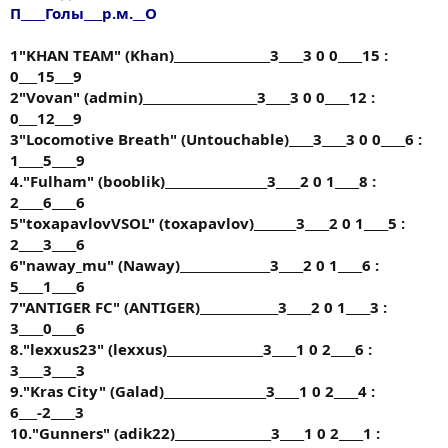
П____Голы___р.м.__О
1"KHAN TEAM" (Khan)________________3____3 0 0____15 :
0___15___9
2"Vovan" (аdmin)___________________3____3 0 0____12 :
0___12___9
3"Locomotive Breath" (Untouchable)____3____3 0 0____6 :
1____5____9
4."Fulham" (booblik)_________________3____2 0 1____8 :
2____6____6
5"toxapavlovVSOL" (toxapavlov)_______3____2 0 1____5 :
2____3____6
6"naway_mu" (Naway)_______________3____2 0 1____6 :
5____1____6
7"ANTIGER FC" (ANTIGER)_____________3____2 0 1____3 :
3____0____6
8."lexxus23" (lexxus)________________3____1 0 2____6 :
3____3____3
9."Kras City" (Galad)_________________3____1 0 2____4 :
6___-2____3
10."Gunners" (аdik22)________________3____1 0 2____1 :