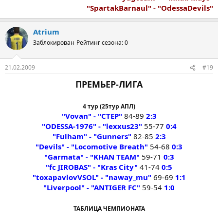
"SpartakBarnaul" - "OdessaDevils"
Atrium
Заблокирован
Рейтинг сезона: 0
21.02.2009
#19
ПРЕМЬЕР-ЛИГА
4 тур (25тур АПЛ)
"Vovan" - "CTEP"
84-89
2:3
"ODESSA-1976" - "lexxus23"
55-77
0:4
"Fulham" - "Gunners"
82-85
2:3
"Devils" - "Locomotive Breath"
54-68
0:3
"Garmata" - "KHAN TEAM"
59-71
0:3
"fc JIROBAS" - "Kras City"
41-74
0:5
"toxapavlovVSOL" - "naway_mu"
69-69
1:1
"Liverpool" - "ANTIGER FC"
59-54
1:0
ТАБЛИЦА ЧЕМПИОНАТА