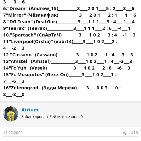
3____3___6
6."Dream" (Andrew_15)__________3____2 0 1____5 : 2____3___6
7"Mirror" (Чёзанафик)___________3____2 0 1____2 : 1____1___6
8."DG Team" (DeatGar)___________3____1 1 1____3 : 4___-1___4
9"Teerax" (Teerax)______________3____1 1 1____2 : 6___-4___4
10."Spartach" (СпАрТаЧ)_________3____1 0 2____3 : 4___-1___3
11"Liverpool(Orsha)" (xabi14)_____3____1 0 2____2 :
4___-2___3
12."Cassano" (Cassano)__________3____1 0 2____1 : 4___-3___3
13"Amstel" (Amstel)_____________3____1 0 2____1 : 4___-3___3
14"Fc Yub" (Vasek)______________3____1 0 2____2 : 8___-6___3
15"Fc Mosquitos" (Gexx On)_______3____1 0 2____1 :
7___-6___3
16"Zelenograd" (Эдди Мерфи)_____3____0 0 3____0 :
8___-8___0
Atrium
Заблокирован
Рейтинг сезона: 0
18.02.2009
#16