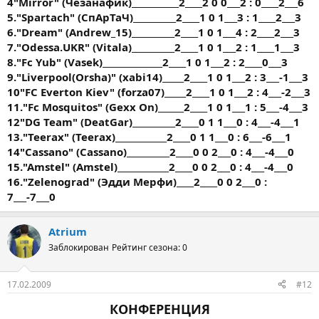
4"Mirror" (Чёзанафик)___________2____2 0 0___2 : 0____2___6
5."Spartach" (СпАрТаЧ)__________2____1 0 1___3 : 1____2___3
6."Dream" (Andrew_15)__________2____1 0 1___4 : 2____2___3
7."Odessa.UKR" (Vitala)__________2____1 0 1___2 : 1____1___3
8."Fc Yub" (Vasek)______________2____1 0 1___2 : 2____0___3
9."Liverpool(Orsha)" (xabi14)_____2____1 0 1___2 : 3___-1___3
10"FC Everton Kiev" (forza07)_____2____1 0 1___2 : 4___-2___3
11."Fc Mosquitos" (Gexx On)______2____1 0 1___1 : 5___-4___3
12"DG Team" (DeatGar)__________2____0 1 1___0 : 4___-4___1
13."Teerax" (Teerax)____________2____0 1 1___0 : 6___-6___1
14"Cassano" (Cassano)__________2____0 0 2___0 : 4___-4___0
15."Amstel" (Amstel)____________2____0 0 2___0 : 4___-4___0
16."Zelenograd" (Эдди Мерфи)____2____0 0 2___0 :
7___-7___0
Atrium
Заблокирован
Рейтинг сезона: 0
17.02.2009
#12
КОНФЕРЕНЦИЯ