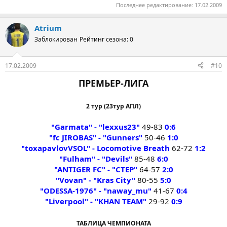
Последнее редактирование:
17.02.2009
Atrium
Заблокирован
Рейтинг сезона: 0
17.02.2009
#10
ПРЕМЬЕР-ЛИГА
2 тур (23тур АПЛ)
"Garmata" - "lexxus23"
49-83
0:6
"fc JIROBAS" - "Gunners"
50-46
1:0
"toxapavlovVSOL" - Locomotive Breath
62-72
1:2
"Fulham" - "Devils"
85-48
6:0
"ANTIGER FC" - "CTEP"
64-57
2:0
"Vovan" - "Kras City"
80-55
5:0
"ODESSA-1976" - "naway_mu"
41-67
0:4
"Liverpool" - "KHAN TEAM"
29-92
0:9
ТАБЛИЦА ЧЕМПИОНАТА