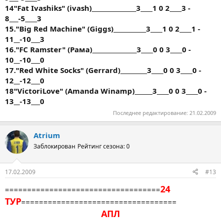
14"Fat Ivashiks" (ivash)_______________3____1 0 2____3 -
8___-5____3
15."Big Red Machine" (Giggs)___________3____1 0 2____1 -
11__-10___3
16."FC Ramster" (Рама)_______________3____0 0 3____0 -
10__-10___0
17."Red White Socks" (Gerrard)_________3____0 0 3____0 -
12__-12___0
18"VictoriLove" (Amanda Winamp)______3____0 0 3____0 -
13__-13___0
Последнее редактирование:
21.02.2009
Atrium
Заблокирован
Рейтинг сезона: 0
17.02.2009
#13
24
===================================
ТУР
===================================
АПЛ