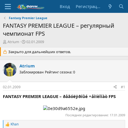
Вход
Регистрация
Fantasy Premier League
FANTASY PREMIER LEAGUE – регулярный
чемпионат FPS
А
Д
Atrium
02.01.2009
в
а
т
Закрыто для дальнейших ответов.
т
о
а
р
н
Atrium
т
а
е
Заблокирован
ч
Рейтинг сезона: 0
м
а
ы
л
02.01.2009
#1
а
FANTASY PREMIER LEAGUE – ðåãóëÿðíûé ÷åìïèîíàò FPS
Последнее редактирование:
17.01.2009
Khan
Р