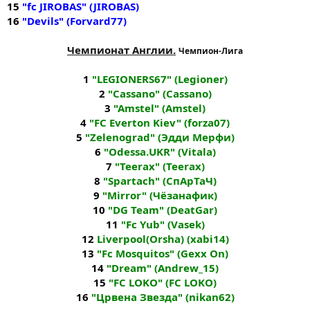
15
"fc JIROBAS" (JIROBAS)
16
"Devils" (Fоrvаrd77)
Чемпионат Англии.
Чемпион-Лига
1
"LEGIONERS67" (Legioner)
2
"Cassano" (Cassano)
3
"Amstel" (Amstel)
4
"FC Everton Kiev" (forza07)
5
"Zelenograd" (Эдди Мерфи)
6
"Odessa.UKR" (Vitala)
7
"Teerax" (Teerax)
8
"Spartach" (СпАрТаЧ)
9
"Mirror" (Чёзанафик)
10
"DG Team" (DeatGar)
11
"Fc Yub" (Vasek)
12
Liverpool(Orsha) (xabi14)
13
"Fc Mosquitos" (Gexx On)
14
"Dream" (Andrew_15)
15
"FC LOKO" (FC LOKO)
16
"Црвена Звезда" (nikan62)