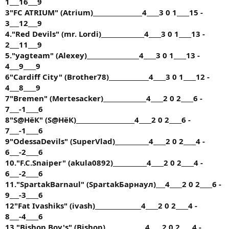
1___16___9
3"FC ATRIUM" (Atrium)________________4____3 0 1____15 -
3___12___9
4."Red Devils" (mr. Lordi)______________4____3 0 1____13 -
2___11___9
5."yagteam" (Alexey)_________________4____3 0 1____13 -
4___9____9
6"Cardiff City" (Brother78)_____________4____3 0 1____12 -
4___8____9
7"Bremen" (Mertesacker)______________4____2 0 2____6 -
7___-1____6
8"S@HёК" (S@HёК)___________________4____2 0 2____6 -
7___-1____6
9"OdessaDevils" (SuperVlad)___________4____2 0 2____4 -
6___-2____6
10."F.C.Snaiper" (akula0892)___________4____2 0 2____4 -
6___-2____6
11."SpartakBarnaul" (SpartakБарнаул)___4____2 0 2____6 -
9___-3____6
12"Fat Ivashiks" (ivash)_______________4____2 0 2____4 -
8___-4____6
13."Bishop Boy's" (Bishop)_____________4____2 0 2____4 -