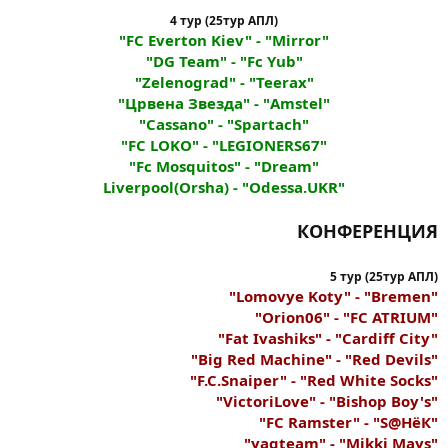
4 тур (25тур АПЛ)
"FC Everton Kiev" - "Mirror"
"DG Team" - "Fc Yub"
"Zelenograd" - "Teerax"
"Црвена Звезда" - "Amstel"
"Cassano" - "Spartach"
"FC LOKO" - "LEGIONERS67"
"Fc Mosquitos" - "Dream"
Liverpool(Orsha) - "Odessa.UKR"
КОНФЕРЕНЦИЯ
5 тур (25тур АПЛ)
"Lomovye Koty" - "Bremen"
"Orion06" - "FC ATRIUM"
"Fat Ivashiks" - "Cardiff City"
"Big Red Machine" - "Red Devils"
"F.C.Snaiper" - "Red White Socks"
"VictoriLove" - "Bishop Boy's"
"FC Ramster" - "S@HёК"
"yagteam" - "Mikki Mays"