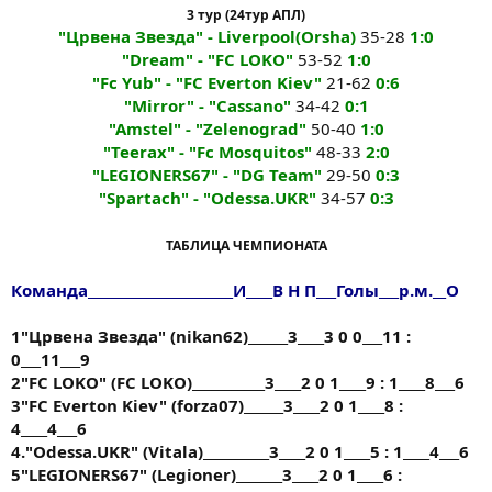
3 тур (24тур АПЛ)
"Црвена Звезда" - Liverpool(Orsha)
35-28
1:0
"Dream" - "FC LOKO"
53-52
1:0
"Fc Yub" - "FC Everton Kiev"
21-62
0:6
"Mirror" - "Cassano"
34-42
0:1
"Amstel" - "Zelenograd"
50-40
1:0
"Teerax" - "Fc Mosquitos"
48-33
2:0
"LEGIONERS67" - "DG Team"
29-50
0:3
"Spartach" - "Odessa.UKR"
34-57
0:3
ТАБЛИЦА ЧЕМПИОНАТА
Команда______________________И____В Н П___Голы___р.м.__О
1"Црвена Звезда" (nikan62)______3____3 0 0___11 :
0___11___9
2"FC LOKO" (FC LOKO)___________3____2 0 1____9 : 1____8___6
3"FC Everton Kiev" (forza07)______3____2 0 1____8 :
4____4___6
4."Odessa.UKR" (Vitala)__________3____2 0 1____5 : 1____4___6
5"LEGIONERS67" (Legioner)_______3____2 0 1____6 :