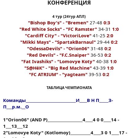
КОНФЕРЕНЦИЯ
4 тур (24тур АПЛ)
"Bishop Boy's" - "Bremen"
27-48
0:3
"Red White Socks" - "FC Ramster"
34-31
1:0
"Cardiff City" - "VictoriLove"
41-25
2:0
"Mikki Mays" - "SpartakBarnaul"
29-44
0:2
"OdessaDevils" - "Orion06"
31-48
0:2
"Red Devils" - "F.C.Snaiper"
36-53
0:2
"Fat Ivashiks" - "Lomovye Koty"
40-38
1:0
"S@HёК" - "Big Red Machine"
43-39
1:0
"FC ATRIUM" - "yagteam"
39-53
0:2
ТАБЛИЦА ЧЕМПИОНАТА
Команды___________________________И____В Н П_____З-
П___р.м.__О
1"Orion06" (AND P)___________________4____4 0 0____14 -
1___13___12
2"Lomovye Koty" (Kotlomoy)___________4____3 0 1____17 -