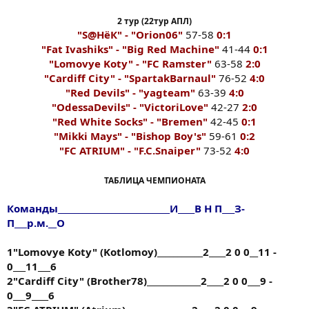
2 тур (22тур АПЛ)
"S@HёК" - "Orion06"
57-58
0:1
"Fat Ivashiks" - "Big Red Machine"
41-44
0:1
"Lomovye Koty" - "FC Ramster"
63-58
2:0
"Cardiff City" - "SpartakBarnaul"
76-52
4:0
"Red Devils" - "yagteam"
63-39
4:0
"OdessaDevils" - "VictoriLove"
42-27
2:0
"Red White Socks" - "Bremen"
42-45
0:1
"Mikki Mays" - "Bishop Boy's"
59-61
0:2
"FC ATRIUM" - "F.C.Snaiper"
73-52
4:0
ТАБЛИЦА ЧЕМПИОНАТА
Команды___________________________И____В Н П___З-
П___р.м.__О
1"Lomovye Koty" (Kotlomoy)___________2____2 0 0__11 -
0___11___6
2"Cardiff City" (Brother78)_____________2____2 0 0___9 -
0___9____6