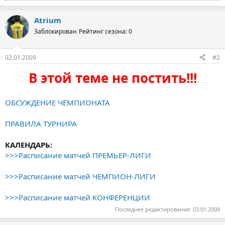
е
а
Atrium
к
ц
Заблокирован
Рейтинг сезона: 0
и
и
:
02.01.2009
#2
В этой теме не постить!!!
ОБСУЖДЕНИЕ ЧЕМПИОНАТА
ПРАВИЛА ТУРНИРА
КАЛЕНДАРЬ:
>>>Расписание матчей ПРЕМЬЕР-ЛИГИ
>>>Расписание матчей ЧЕМПИОН-ЛИГИ
>>>Расписание матчей КОНФЕРЕНЦИИ
Последнее редактирование:
03.01.2009