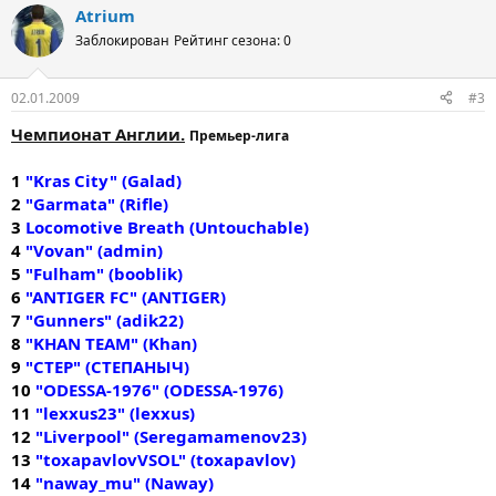
Atrium
Заблокирован
Рейтинг сезона: 0
02.01.2009
#3
Чемпионат Англии.
Премьер-лига
1
"Kras City" (Galad)
2
"Garmata" (Rifle)
3
Locomotive Breath (Untouchable)
4
"Vovan" (аdmin)
5
"Fulham" (booblik)
6
"ANTIGER FC" (ANTIGER)
7
"Gunners" (аdik22)
8
"KHAN TEAM" (Khan)
9
"CTEP" (СТЕПАНЫЧ)
10
"ODESSA-1976" (ODESSA-1976)
11
"lexxus23" (lexxus)
12
"Liverpool" (Seregamamenov23)
13
"toxapavlovVSOL" (toxapavlov)
14
"naway_mu" (Naway)