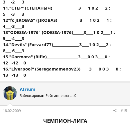
3___-2____3
11."CTEP" (СТЕПАНЫЧ)_______________3____1 0 2____2 :
5___-3____3
12"fc JIROBAS" (JIROBAS)_____________3____1 0 2____1 :
4___-3____3
13"ODESSA-1976" (ODESSA-1976)______3____1 0 2____1 :
5___-4____3
14."Devils" (Fоrvаrd77)_______________3____1 0 2____2 :
8___-6____3
15."Garmata" (Rifle)__________________3____0 0 3____0 :
12__-12___0
16."Liverpool" (Seregamamenov23)_____3____0 0 3____0 :
13__-13___0
Atrium
Заблокирован
Рейтинг сезона: 0
18.02.2009
#15
ЧЕМПИОН-ЛИГА