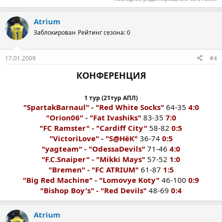
Atrium
Заблокирован
Рейтинг сезона: 0
17.01.2009
#4
КОНФЕРЕНЦИЯ​
1 тур (21тур АПЛ)​
"SpartakBarnaul" - "Red White Socks"
64-35
4:0
"Orion06" - "Fat Ivashiks"
83-35
7:0
"FC Ramster" - "Cardiff City"
58-82
0:5
"VictoriLove" - "S@HёК"
36-74
0:5
"yagteam" - "OdessaDevils"
71-46
4:0
"F.C.Snaiper" - "Mikki Mays"
57-52
1:0
"Bremen" - "FC ATRIUM"
61-87
1:5
"Big Red Machine" - "Lomovye Koty"
46-100
0:9
"Bishop Boy's" - "Red Devils"
48-69
0:4
Atrium