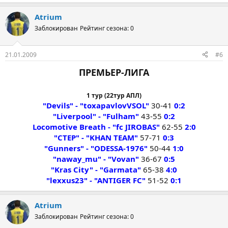
Atrium
Заблокирован
Рейтинг сезона: 0
21.01.2009
#6
ПРЕМЬЕР-ЛИГА
1 тур (22тур АПЛ)
"Devils" - "toxapavlovVSOL"
30-41
0:2
"Liverpool" - "Fulham"
43-55
0:2
Locomotive Breath - "fc JIROBAS"
62-55
2:0
"CTEP" - "KHAN TEAM"
57-71
0:3
"Gunners" - "ODESSA-1976"
50-44
1:0
"naway_mu" - "Vovan"
36-67
0:5
"Kras City" - "Garmata"
65-38
4:0
"lexxus23" - "ANTIGER FC"
51-52
0:1
Atrium
Заблокирован
Рейтинг сезона: 0