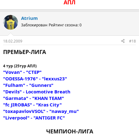
АПЛ
Atrium
Заблокирован
Рейтинг сезона: 0
18.02.2009
#18
ПРЕМЬЕР-ЛИГА
4 тур (25тур АПЛ)
"Vovan" - "CTEP"
"ODESSA-1976" - "lexxus23"
"Fulham" - "Gunners"
"Devils" - Locomotive Breath
"Garmata" - "KHAN TEAM"
"fc JIROBAS" - "Kras City"
"toxapavlovVSOL" - "naway_mu"
"Liverpool" - "ANTIGER FC"
ЧЕМПИОН-ЛИГА