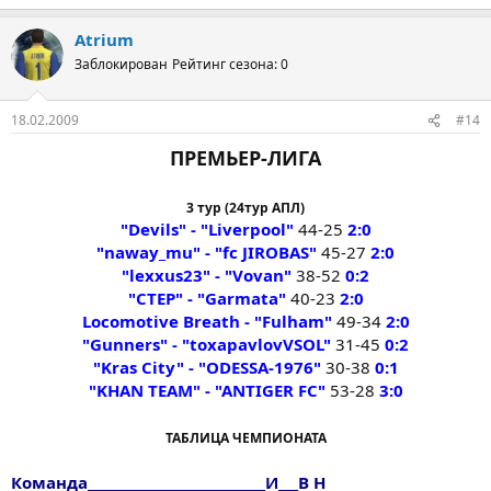
Atrium
Заблокирован
Рейтинг сезона: 0
18.02.2009
#14
ПРЕМЬЕР-ЛИГА
3 тур (24тур АПЛ)
"Devils" - "Liverpool"
44-25
2:0
"naway_mu" - "fc JIROBAS"
45-27
2:0
"lexxus23" - "Vovan"
38-52
0:2
"CTEP" - "Garmata"
40-23
2:0
Locomotive Breath - "Fulham"
49-34
2:0
"Gunners" - "toxapavlovVSOL"
31-45
0:2
"Kras City" - "ODESSA-1976"
30-38
0:1
"KHAN TEAM" - "ANTIGER FC"
53-28
3:0
ТАБЛИЦА ЧЕМПИОНАТА
Команда___________________________И___В Н