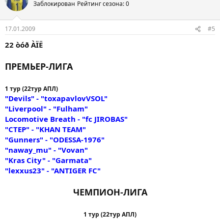
Заблокирован
Рейтинг сезона: 0
17.01.2009
#5
22 òóð ÀÏË
ПРЕМЬЕР-ЛИГА
1 тур (22тур АПЛ)
"Devils" - "toxapavlovVSOL"
"Liverpool" - "Fulham"
Locomotive Breath - "fc JIROBAS"
"CTEP" - "KHAN TEAM"
"Gunners" - "ODESSA-1976"
"naway_mu" - "Vovan"
"Kras City" - "Garmata"
"lexxus23" - "ANTIGER FC"
ЧЕМПИОН-ЛИГА
1 тур (22тур АПЛ)