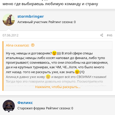
меню где выбираешь любимую команду и страну
stormbringer
Активный участник
Рейтинг сезона: 0
07.06.2012
#46
Alina сказал(а):
Ну-ну, немцы и договорняк?
)))) В этой сфере спецы
итальянцы; немцы либо косят наповал до финала, либо тупо
проигрывают; сомневаюсь, что они способны на договорняки,
да и на крупных турнирах, как ЧМ, ЧЕ...Хотя, что было много
лет назад- того не раскрыть уже, как знать
[/Q
Алина,я давно уже живу
и видел всё это СВОИМИ глазами!
Тогда про это говорили довольно открыто. Посмотрите,что
пишут про ту игру хотя бы здесь.Всё правильно написано!Это
Нажмите, чтобы раскрыть...
Вам подтвердит любой болела,который видел ту
игру...
http://dvdsport.com.ua/product_info.php?products_id=408
Это было!
Феликс
Старожил форума
Рейтинг сезона: 0