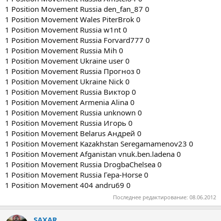
1 Position Movement Russia den_fan_87 0
1 Position Movement Wales PiterBrok 0
1 Position Movement Russia w1nt 0
1 Position Movement Russia Forvard777 0
1 Position Movement Russia Mih 0
1 Position Movement Ukraine user 0
1 Position Movement Russia Прогноз 0
1 Position Movement Ukraine Nick 0
1 Position Movement Russia Виктор 0
1 Position Movement Armenia Alina 0
1 Position Movement Russia unknown 0
1 Position Movement Russia Игорь 0
1 Position Movement Belarus Андрей 0
1 Position Movement Kazakhstan Seregamamenov23 0
1 Position Movement Afganistan vnuk.ben.ladena 0
1 Position Movement Russia DrogbaChelsea 0
1 Position Movement Russia Гера-Horse 0
1 Position Movement 404 andru69 0
Последнее редактирование:
08.06.2012
SAXAR