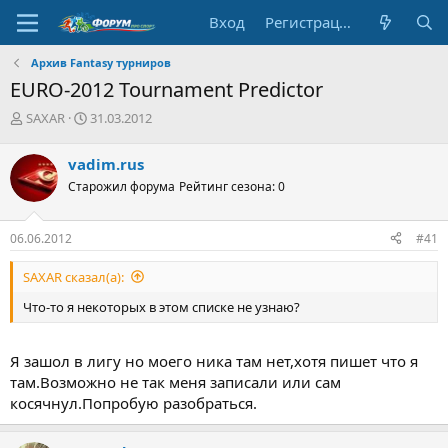
Вход
Регистрация
Архив Fantasy турниров
EURO-2012 Tournament Predictor
А
Д
SAXAR
31.03.2012
в
а
т
т
vadim.rus
о
а
Старожил форума
Рейтинг сезона: 0
р
н
т
а
е
ч
06.06.2012
#41
м
а
ы
л
SAXAR сказал(а):
а
Что-то я некоторых в этом списке не узнаю?
Я зашол в лигу но моего ника там нет,хотя пишет что я
там.Возможно не так меня записали или сам
косячнул.Попробую разобраться.