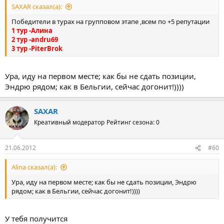
SAXAR сказал(а):
Победители в турах на групповом этапе ,всем по +5 репутации
1 тур -Алина
2 тур -andru69
3 тур -PiterBrok
Ура, иду на первом месте; как бы не сдать позиции,
Эндрю рядом; как в Бельгии, сейчас догонит!))))
SAXAR
Креативный модератор
Рейтинг сезона: 0
21.06.2012
#60
Alina сказал(а):
Ура, иду на первом месте; как бы не сдать позиции, Эндрю
рядом; как в Бельгии, сейчас догонит!))))
У тебя получится