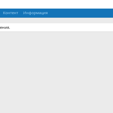
Контент
Информация
ения.