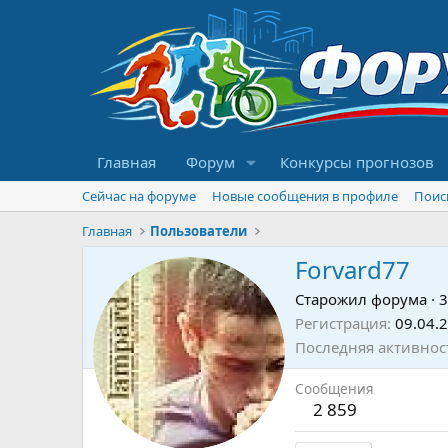
Главная
Форум
Конкурсы прогнозов
Сейчас на форуме
Новые сообщения в профиле
Поис
Главная
Пользователи
Forvard77
Старожил форума
·
3
Регистрация
09.04.
Последняя активнос
Сообщения
2 859