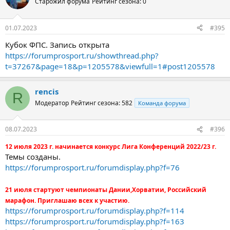
Старожил форума
Рейтинг сезона: 0
01.07.2023
#395
Кубок ФПС. Запись открыта
https://forumprosport.ru/showthread.php?
t=37267&page=18&p=1205578&viewfull=1#post1205578
rencis
R
Модератор
Рейтинг сезона: 582
Команда форума
08.07.2023
#396
12 июля 2023 г. начинается конкурс Лига Конференций 2022/23 г.
Темы созданы.
https://forumprosport.ru/forumdisplay.php?f=76
21 июля стартуют чемпионаты Дании,Хорватии, Российский
марафон. Приглашаю всех к участию.
https://forumprosport.ru/forumdisplay.php?f=114
https://forumprosport.ru/forumdisplay.php?f=163