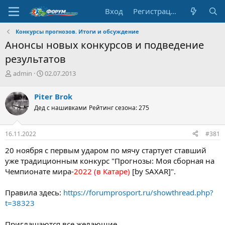
Вход
Регистрация
Конкурсы прогнозов. Итоги и обсуждение
Анонсы новых конкурсов и подведение
результатов
А
Д
admin
02.07.2013
в
а
т
т
Piter Brok
о
а
Дед с нашивками
Рейтинг сезона: 275
р
н
т
а
е
ч
16.11.2022
#381
м
а
ы
л
20 ноября с первым ударом по мячу стартует ставший
а
уже традиционным конкурс "Прогнозы: Моя сборная на
Чемпионате мира-
2022 (в Катаре)
[by SAXAR]".
Правила здесь:
https://forumprosport.ru/showthread.php?
t=38323
Приглашаются все желающие.