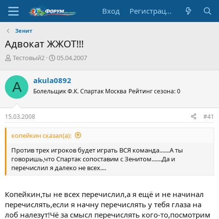
Вход
Регистрация
Зенит
Адвокат ЖЖОТ!!!
А
Д
Тестовый2
05.04.2007
в
а
т
т
akula0892
A
о
а
Болельщик Ф.К. Спартак Москва
Рейтинг сезона: 0
р
н
т
а
е
ч
15.03.2008
#41
м
а
ы
л
копейкин сказал(а):
а
Против трех игроков будет играть ВСЯ команда.......А ты
говоришь,что Спартак сопоставим с Зенитом.......Да и
перечислил я далеко не всех....
Копейкин,ты не всех перечислил,а я ещё и не начинал
перечислять,если я начну перечислять у тебя глаза на
лоб налезут!Чё за смысл перечислять кого-то,посмотрим