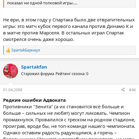
показал ни одной толковой игры.....
Не ври, в этом году у Спартака было две отвратительных
игры: это матч кубок первого канала против Динамо К и
в матче против Марселя. В остальных играл Спартак
смотрелся очень даже хорошо.
SpartakБарнаул
Р
е
а
Spartakfan
к
ц
Старожил форума
Рейтинг сезона: 0
и
и
:
01.04.2008
#46
Редкие ошибки Адвоката
Противники "Зенита" (а их становится всё больше и
больше – сильных не любят) могут ликовать. Чемпион
промахнулся. Провалился с треском на родном стадионе,
проиграв, вроде бы, не топ-команде нашего чемпионата.
Однако оставим радость радующимся, а горечь –
болельщикам "Зенита" и попробуем посмотреть на матч