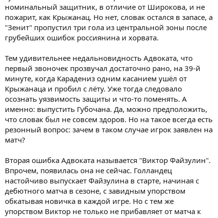
номинальный защитник, в отличие от Широкова, и не
пожарит, как Крыжанац. Но нет, словак остался в запасе, а
"Зенит" пропустил три гола из центральной зоны после
грубейших ошибок россиянина и хорвата.
Тем удивительнее недальновидность Адвоката, что
первый звоночек прозвучал достаточно рано, на 39-й
минуте, когда Карадениз одним касанием ушёл от
Крыжанаца и пробил с лёту. Уже тогда следовало
осознать уязвимость защиты и что-то поменять. А
именно: выпустить Губочана. Да, можно предположить,
что словак был не совсем здоров. Но на такое всегда есть
резонный вопрос: зачем в таком случае игрок заявлен на
матч?
Вторая ошибка Адвоката называется "Виктор Файзулин".
Впрочем, появилась она не сейчас. Голландец
настойчиво выпускает Файзулина в старте, начиная с
дебютного матча в сезоне, с завидным упорством
обкатывая новичка в каждой игре. Но с тем же
упорством Виктор не только не прибавляет от матча к