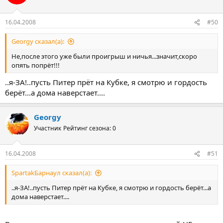
16.04.2008
#50
Georgy сказал(а):
Не,после этого уже были проигрыш и ничья...значит,скоро
опять попрёт!!!
..я-ЗА!..пусть Питер прёт на Кубке, я смотрю и гордость
берёт...а дома наверстает....
Georgy
Участник
Рейтинг сезона: 0
16.04.2008
#51
SpartakБарнаул сказал(а):
..я-ЗА!..пусть Питер прёт на Кубке, я смотрю и гордость берёт...а
дома наверстает....