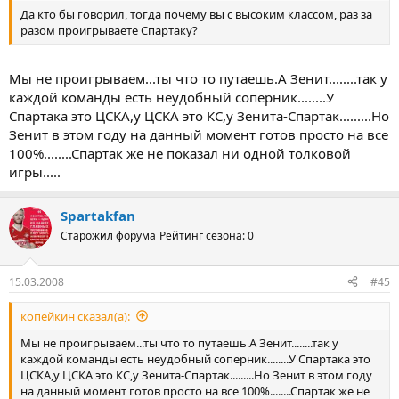
Да кто бы говорил, тогда почему вы с высоким классом, раз за
разом проигрываете Спартаку?
Мы не проигрываем...ты что то путаешь.А Зенит........так у
каждой команды есть неудобный соперник........У
Спартака это ЦСКА,у ЦСКА это КС,у Зенита-Спартак.........Но
Зенит в этом году на данный момент готов просто на все
100%........Спартак же не показал ни одной толковой
игры.....
Spartakfan
Старожил форума
Рейтинг сезона: 0
15.03.2008
#45
копейкин сказал(а):
Мы не проигрываем...ты что то путаешь.А Зенит........так у
каждой команды есть неудобный соперник........У Спартака это
ЦСКА,у ЦСКА это КС,у Зенита-Спартак.........Но Зенит в этом году
на данный момент готов просто на все 100%........Спартак же не