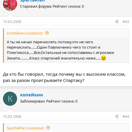
Старожил форума
Рейтинг сезона: 0
15.03.2008
#43
копейкин сказал(а):
А ты не начал перечислять потому,что не чего
перечислить.......Один Павлюченко чего то стоит и
Плектикоса......Все.Остальные не сопоставимы с игроками
Зенита...........Класс спартачей значительно ниже......
Да кто бы говорил, тогда почему вы с высоким классом,
раз за разом проигрываете Спартаку?
копейкин
К
Заблокирован
Рейтинг сезона: 0
15.03.2008
#44
Spartakfan сказал(а):