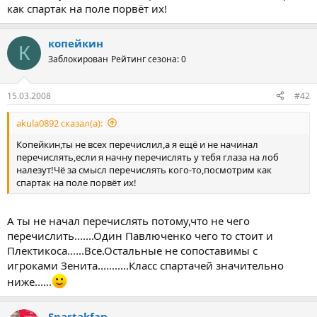
как спартак на поле порвёт их!
копейкин
К
Заблокирован
Рейтинг сезона: 0
15.03.2008
#42
akula0892 сказал(а):
Копейкин,ты не всех перечислил,а я ещё и не начинал
перечислять,если я начну перечислять у тебя глаза на лоб
налезут!Чё за смысл перечислять кого-то,посмотрим как
спартак на поле порвёт их!
А ты не начал перечислять потому,что не чего
перечислить.......Один Павлюченко чего то стоит и
Плектикоса......Все.Остальные не сопоставимы с
игроками Зенита...........Класс спартачей значительно
ниже......
Spartakfan