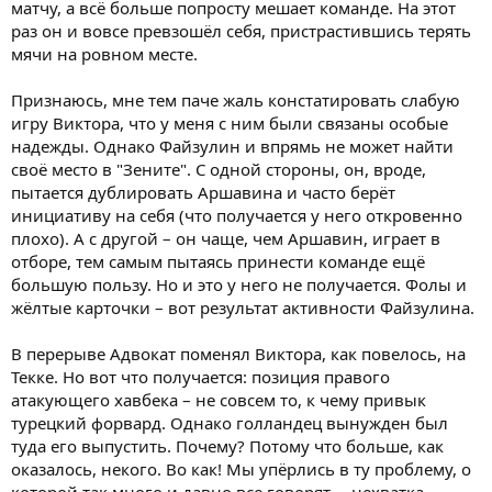
матчу, а всё больше попросту мешает команде. На этот
раз он и вовсе превзошёл себя, пристрастившись терять
мячи на ровном месте.
Признаюсь, мне тем паче жаль констатировать слабую
игру Виктора, что у меня с ним были связаны особые
надежды. Однако Файзулин и впрямь не может найти
своё место в "Зените". С одной стороны, он, вроде,
пытается дублировать Аршавина и часто берёт
инициативу на себя (что получается у него откровенно
плохо). А с другой – он чаще, чем Аршавин, играет в
отборе, тем самым пытаясь принести команде ещё
большую пользу. Но и это у него не получается. Фолы и
жёлтые карточки – вот результат активности Файзулина.
В перерыве Адвокат поменял Виктора, как повелось, на
Текке. Но вот что получается: позиция правого
атакующего хавбека – не совсем то, к чему привык
турецкий форвард. Однако голландец вынужден был
туда его выпустить. Почему? Потому что больше, как
оказалось, некого. Во как! Мы упёрлись в ту проблему, о
которой так много и давно все говорят, – нехватка