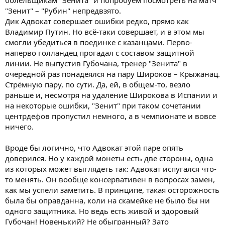
"Зенит" – "Рубин" непредвзято.
Дик Адвокат совершает ошибки редко, прямо как
Владимир Путин. Но всё-таки совершает, и в этом мы
смогли убедиться в поединке с казанцами. Перво-
наперво голландец прогадал с составом защитной
линии. Не выпустив Губочана, тренер "Зенита" в
очередной раз понадеялся на пару Широков – Крыжанац.
Стрёмную пару, по сути. Да, ей, в общем-то, везло
раньше и, несмотря на удаление Широкова в Испании и
на некоторые ошибки, "Зенит" при таком сочетании
центрдефов пропустил немного, а в чемпионате и вовсе
ничего.
Вроде бы логично, что Адвокат этой паре опять
доверился. Но у каждой монеты есть две стороны, одна
из которых может выглядеть так: Адвокат испугался что-
то менять. Он вообще консервативен в вопросах замен,
как мы успели заметить. В принципе, такая осторожность
была бы оправданна, коли на скамейке не было бы ни
одного защитника. Но ведь есть живой и здоровый
Губочан! Новенький? Не обыгранный? Зато