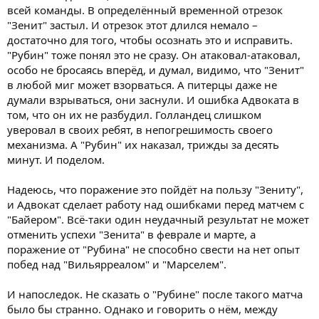
всей команды. В определённый временной отрезок
"Зенит" застыл. И отрезок этот длился немало –
достаточно для того, чтобы осознать это и исправить.
"Рубин" тоже понял это не сразу. Он атаковал-атаковал,
особо не бросаясь вперёд, и думал, видимо, что "Зенит"
в любой миг может взорваться. А питерцы даже не
думали взрываться, они заснули. И ошибка Адвоката в
том, что он их не разбудил. Голландец слишком
уверовал в своих ребят, в непогрешимость своего
механизма. А "Рубин" их наказал, трижды за десять
минут. И поделом.
Надеюсь, что поражение это пойдёт на пользу "Зениту",
и Адвокат сделает работу над ошибками перед матчем с
"Байером". Всё-таки один неудачный результат не может
отменить успехи "Зенита" в феврале и марте, а
поражение от "Рубина" не способно свести на нет опыт
побед над "Вильярреалом" и "Марселем".
И напоследок. Не сказать о "Рубине" после такого матча
было бы странно. Однако и говорить о нём, между