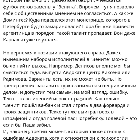
футболистов замены у "Зенита". Впрочем, тут я позволю
себе с общественным мнением не согласиться. А как же
Домингес? Куда подевался этот монстрище, которого в
Петербурге будто замариновали? Пора бы уже привести
аргентинца в порядок, такой талант пропадает. Вон даже
Карвальо уже очухался.
Но вернёмся к позиции атакующего справа. Даже с
нынешним набором исполнителей в "Зените" можно
было найти выход. Например, Денисов вполне мог бы
сместиться туда, выпусти Авдокат в центр Риксена или
Радимова. Варианты есть, их не может не быть. Но
тренер решил заставить турка заниматься непривычным
делом, и допустил тем самым, на мой взгляд, ошибку.
Текке – классический игрок штрафной. Как только
"Зенит" пошёл ва-банк и стал играть в два форварда и
троих защитников, Текке тут же выиграл верх в
штрафной и отдал голевой пас Погребняку. Голевой – это
если бы Паша забил.
И, наконец, третий момент, который также отношу к
ошибкам Адвоката, хотя и относится он к психологии