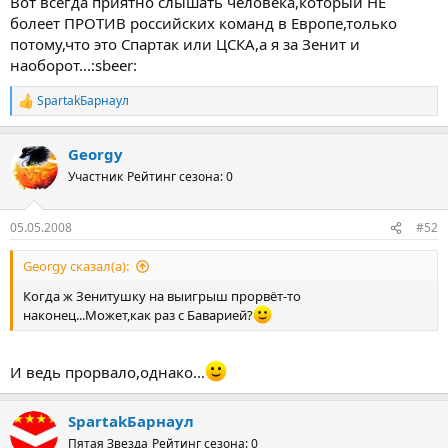
Вот всегда приятно слышать человека,который НЕ
болеет ПРОТИВ российских команд в Европе,только
потому,что это Спартак или ЦСКА,а я за Зенит и
наоборот...:sbeer:
SpartakБарнаул
Р
е
а
Georgy
к
ц
Участник
Рейтинг сезона: 0
и
и
:
05.05.2008
#52
Georgy сказал(а):
Когда ж Зенитушку на выигрыш прорвёт-то
наконец...Может,как раз с Баварией?
И ведь прорвало,однако...
SpartakБарнаул
Пятая Звезда
Рейтинг сезона: 0