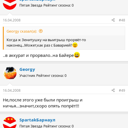
Пятая Звезда
Рейтинг сезона: 0
16.04.2008
#48
Georgy сказал(а):
Когда ж Зенитушку на выигрыш прорвёт-то
наконец...Может,как раз с Баварией?
..в аккурат и прорвало..на Байере
Georgy
Участник
Рейтинг сезона: 0
16.04.2008
#49
Не,после этого уже были проигрыш и
ничья...значит,скоро опять попрёт!!!
SpartakБарнаул
Пятая Звезда
Рейтинг сезона: 0