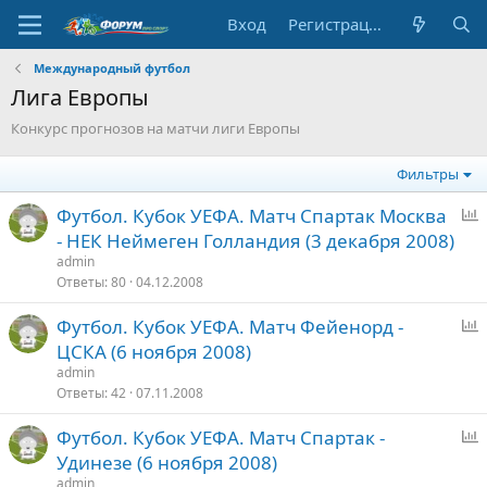
Вход
Регистрация
Международный футбол
Лига Европы
Конкурс прогнозов на матчи лиги Европы
Фильтры
Футбол. Кубок УЕФА. Матч Спартак Москва
п
- НЕК Неймеген Голландия (3 декабря 2008)
р
admin
о
Ответы
80
04.12.2008
с
Футбол. Кубок УЕФА. Матч Фейенорд -
п
ЦСКА (6 ноября 2008)
р
admin
о
Ответы
42
07.11.2008
с
Футбол. Кубок УЕФА. Матч Спартак -
п
Удинезе (6 ноября 2008)
р
admin