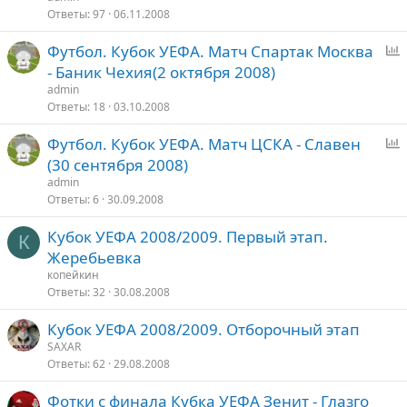
о
Ответы
97
06.11.2008
с
Футбол. Кубок УЕФА. Матч Спартак Москва
п
- Баник Чехия(2 октября 2008)
р
admin
о
Ответы
18
03.10.2008
с
Футбол. Кубок УЕФА. Матч ЦСКА - Славен
п
(30 сентября 2008)
р
admin
о
Ответы
6
30.09.2008
с
Кубок УЕФА 2008/2009. Первый этап.
К
Жеребьевка
копейкин
Ответы
32
30.08.2008
Кубок УЕФА 2008/2009. Отборочный этап
SAXAR
Ответы
62
29.08.2008
Фотки с финала Кубка УЕФА Зенит - Глазго