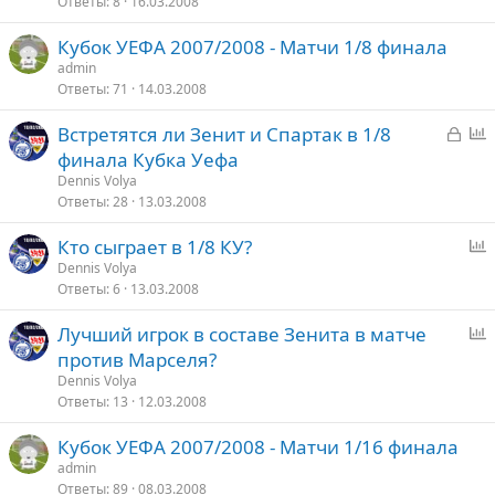
Ответы
8
16.03.2008
р
о
Кубок УЕФА 2007/2008 - Матчи 1/8 финала
с
admin
Ответы
71
14.03.2008
З
Встретятся ли Зенит и Спартак в 1/8
а
п
финала Кубка Уефа
к
р
Dennis Volya
р
о
Ответы
28
13.03.2008
ы
с
Кто сыграет в 1/8 КУ?
т
п
Dennis Volya
о
Ответы
6
13.03.2008
р
о
Лучший игрок в составе Зенита в матче
с
п
против Марселя?
р
Dennis Volya
о
Ответы
13
12.03.2008
с
Кубок УЕФА 2007/2008 - Матчи 1/16 финала
admin
Ответы
89
08.03.2008