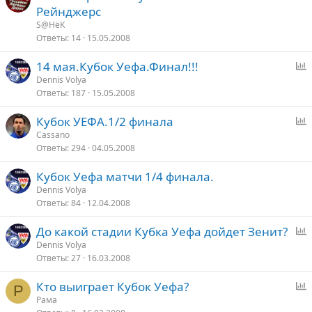
Рейнджерс
S@HёK
Ответы
14
15.05.2008
14 мая.Кубок Уефа.Финал!!!
п
Dennis Volya
Ответы
187
15.05.2008
р
о
Кубок УЕФА.1/2 финала
с
п
Cassano
Ответы
294
04.05.2008
р
о
Кубок Уефа матчи 1/4 финала.
с
Dennis Volya
Ответы
84
12.04.2008
До какой стадии Кубка Уефа дойдет Зенит?
п
Dennis Volya
Ответы
27
16.03.2008
р
о
Кто выиграет Кубок Уефа?
с
Р
п
Рама