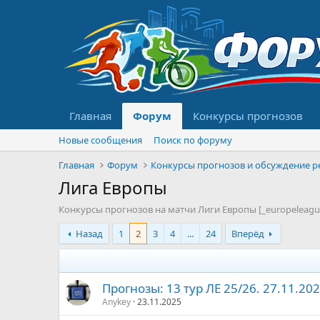
Главная
Форум
Конкурсы прогнозов
Новые сообщения
Поиск по форуму
Главная
Форум
Лига Европы
Конкурсы прогнозов на матчи Лиги Европы [_europeleagu
Назад
1
2
3
4
...
24
Вперёд
Прогнозы: 13 тур ЛЕ 25/26. 27.11.202
Anykey
23.11.2025