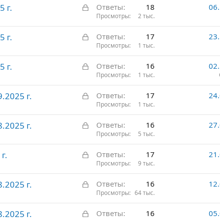
З
5 г.
Ответы
18
06
р
а
Просмотры
2 тыс.
ы
к
т
З
5 г.
Ответы
17
23
р
о
а
Просмотры
1 тыс.
ы
к
т
З
5 г.
Ответы
16
02
р
о
а
Просмотры
1 тыс.
ы
к
т
З
.2025 г.
Ответы
17
24
р
о
а
Просмотры
1 тыс.
ы
к
т
З
.2025 г.
Ответы
16
27
р
о
а
Просмотры
5 тыс.
ы
к
т
З
г.
Ответы
17
21
р
о
а
Просмотры
9 тыс.
ы
к
т
З
.2025 г.
Ответы
16
12
р
о
а
Просмотры
64 тыс.
ы
к
т
З
.2025 г.
Ответы
16
05
р
о