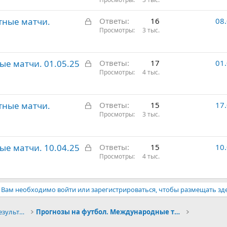
а
ы
к
т
З
етные матчи.
Ответы
16
08
р
о
а
Просмотры
3 тыс.
ы
к
т
р
о
З
ые матчи. 01.05.25
ы
Ответы
17
01
а
Просмотры
4 тыс.
т
к
о
р
З
етные матчи.
ы
Ответы
15
17
а
Просмотры
3 тыс.
т
к
о
р
З
ые матчи. 10.04.25
ы
Ответы
15
10
а
Просмотры
4 тыс.
т
к
о
р
ы
Вам необходимо войти или зарегистрироваться, чтобы размещать зд
т
о
Конкурсы прогнозов и обсуждение результатов
Прогнозы на футбол. Международные турниры