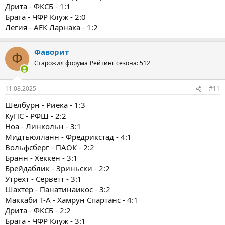
Дрита - ФКСБ - 1:1
Брага - ЧФР Клуж - 2:0
Легия - АЕК Ларнака - 1:2
Фаворит
Ф
Старожил форума
Рейтинг сезона: 512
11.08.2025
#11
Шелбурн - Риека - 1:3
КуПС - РФШ - 2:2
Ноа - Линкольн - 3:1
Мидтьюлланн - Фредрикстад - 4:1
Вольфсберг - ПАОК - 2:2
Бранн - Хеккен - 3:1
Брейдаблик - Зриньски - 2:2
Утрехт - Серветт - 3:1
Шахтёр - Панатинаикос - 3:2
Маккаби Т-А - Хамрун Спартанс - 4:1
Дрита - ФКСБ - 2:2
Брага - ЧФР Клуж - 3:1