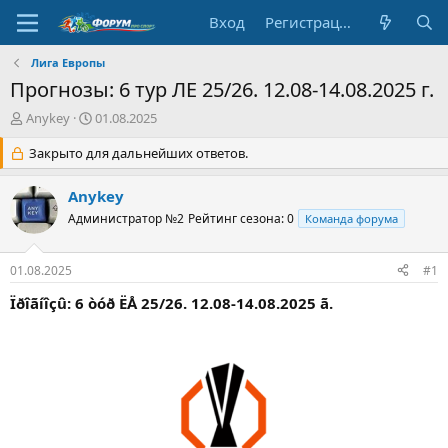
Вход
Регистрация
Лига Европы
Прогнозы: 6 тур ЛЕ 25/26. 12.08-14.08.2025 г.
А
Д
Anykey
01.08.2025
в
а
т
Закрыто для дальнейших ответов.
т
о
а
р
н
Anykey
т
а
Администратор №2
Рейтинг сезона: 0
Команда форума
е
ч
м
а
ы
л
01.08.2025
#1
а
Ïðîãíîçû: 6 òóð ËÅ 25/26. 12.08-14.08.2025 ã.