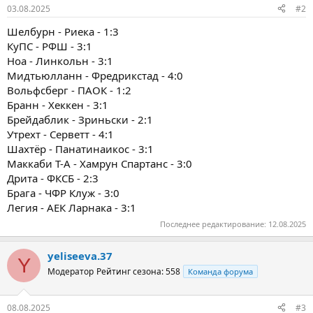
03.08.2025
#2
Шелбурн - Риека - 1:3
КуПС - РФШ - 3:1
Ноа - Линкольн - 3:1
Мидтьюлланн - Фредрикстад - 4:0
Вольфсберг - ПАОК - 1:2
Бранн - Хеккен - 3:1
Брейдаблик - Зриньски - 2:1
Утрехт - Серветт - 4:1
Шахтёр - Панатинаикос - 3:1
Маккаби Т-А - Хамрун Спартанс - 3:0
Дрита - ФКСБ - 2:3
Брага - ЧФР Клуж - 3:0
Легия - АЕК Ларнака - 3:1
Последнее редактирование:
12.08.2025
yeliseeva.37
Y
Модератор
Рейтинг сезона: 558
Команда форума
08.08.2025
#3