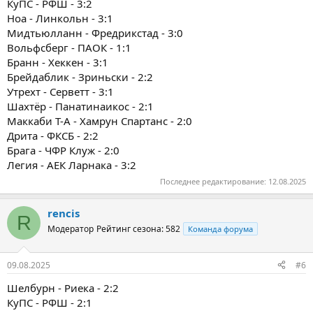
КуПС - РФШ - 3:2
Ноа - Линкольн - 3:1
Мидтьюлланн - Фредрикстад - 3:0
Вольфсберг - ПАОК - 1:1
Бранн - Хеккен - 3:1
Брейдаблик - Зриньски - 2:2
Утрехт - Серветт - 3:1
Шахтёр - Панатинаикос - 2:1
Маккаби Т-А - Хамрун Спартанс - 2:0
Дрита - ФКСБ - 2:2
Брага - ЧФР Клуж - 2:0
Легия - АЕК Ларнака - 3:2
Последнее редактирование:
12.08.2025
rencis
R
Модератор
Рейтинг сезона: 582
Команда форума
09.08.2025
#6
Шелбурн - Риека - 2:2
КуПС - РФШ - 2:1