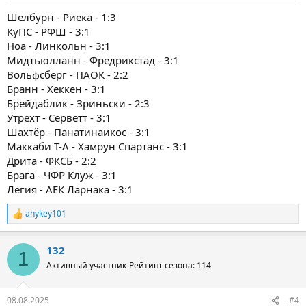
Шелбурн - Риека - 1:3
КуПС - РФШ - 3:1
Ноа - Линкольн - 3:1
Мидтьюлланн - Фредрикстад - 3:1
Вольфсберг - ПАОК - 2:2
Бранн - Хеккен - 3:1
Брейдаблик - Зриньски - 2:3
Утрехт - Серветт - 3:1
Шахтёр - Панатинаикос - 3:1
Маккаби Т-А - Хамрун Спартанс - 3:1
Дрита - ФКСБ - 2:2
Брага - ЧФР Клуж - 3:1
Легия - АЕК Ларнака - 3:1
anykey101
Р
е
а
132
к
1
ц
Активный участник
Рейтинг сезона: 114
и
и
:
08.08.2025
#4