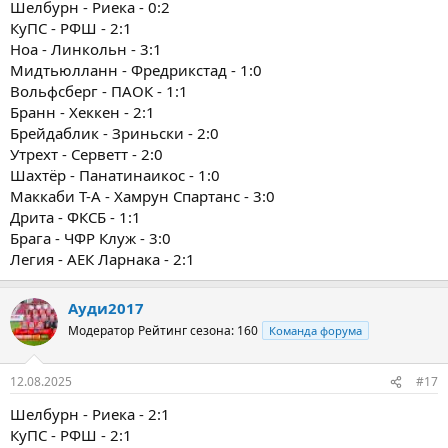
Шелбурн - Риека - 0:2
КуПС - РФШ - 2:1
Ноа - Линкольн - 3:1
Мидтьюлланн - Фредрикстад - 1:0
Вольфсберг - ПАОК - 1:1
Бранн - Хеккен - 2:1
Брейдаблик - Зриньски - 2:0
Утрехт - Серветт - 2:0
Шахтёр - Панатинаикос - 1:0
Маккаби Т-А - Хамрун Спартанс - 3:0
Дрита - ФКСБ - 1:1
Брага - ЧФР Клуж - 3:0
Легия - АЕК Ларнака - 2:1
Ауди2017
Модератор
Рейтинг сезона: 160
Команда форума
12.08.2025
#17
Шелбурн - Риека - 2:1
КуПС - РФШ - 2:1