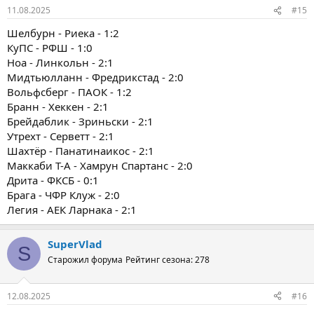
11.08.2025
#15
Шелбурн - Риека - 1:2
КуПС - РФШ - 1:0
Ноа - Линкольн - 2:1
Мидтьюлланн - Фредрикстад - 2:0
Вольфсберг - ПАОК - 1:2
Бранн - Хеккен - 2:1
Брейдаблик - Зриньски - 2:1
Утрехт - Серветт - 2:1
Шахтёр - Панатинаикос - 2:1
Маккаби Т-А - Хамрун Спартанс - 2:0
Дрита - ФКСБ - 0:1
Брага - ЧФР Клуж - 2:0
Легия - АЕК Ларнака - 2:1
SuperVlad
S
Старожил форума
Рейтинг сезона: 278
12.08.2025
#16