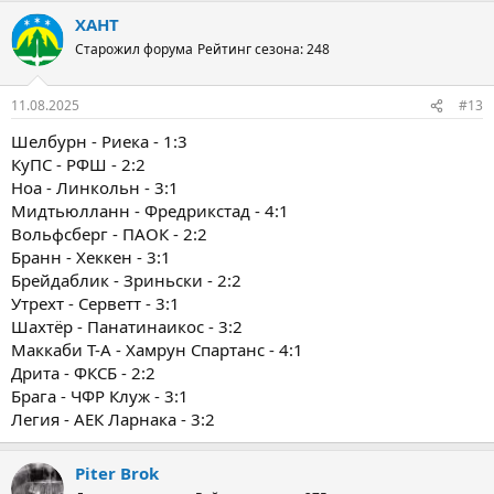
ХАНТ
Старожил форума
Рейтинг сезона: 248
11.08.2025
#13
Шелбурн - Риека - 1:3
КуПС - РФШ - 2:2
Ноа - Линкольн - 3:1
Мидтьюлланн - Фредрикстад - 4:1
Вольфсберг - ПАОК - 2:2
Бранн - Хеккен - 3:1
Брейдаблик - Зриньски - 2:2
Утрехт - Серветт - 3:1
Шахтёр - Панатинаикос - 3:2
Маккаби Т-А - Хамрун Спартанс - 4:1
Дрита - ФКСБ - 2:2
Брага - ЧФР Клуж - 3:1
Легия - АЕК Ларнака - 3:2
Piter Brok