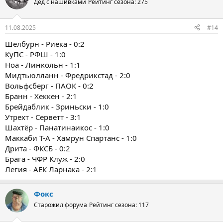
Дед с нашивками
Рейтинг сезона: 275
11.08.2025
#14
Шелбурн - Риека - 0:2
КуПС - РФШ - 1:0
Ноа - Линкольн - 1:1
Мидтьюлланн - Фредрикстад - 2:0
Вольфсберг - ПАОК - 0:2
Бранн - Хеккен - 2:1
Брейдаблик - Зриньски - 1:0
Утрехт - Серветт - 3:1
Шахтёр - Панатинаикос - 1:0
Маккаби Т-А - Хамрун Спартанс - 1:0
Дрита - ФКСБ - 0:2
Брага - ЧФР Клуж - 2:0
Легия - АЕК Ларнака - 2:1
Фокс
Старожил форума
Рейтинг сезона: 117