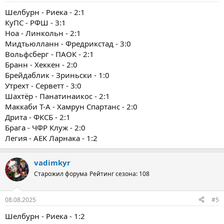
Шелбурн - Риека - 2:1
КуПС - РФШ - 3:1
Ноа - Линкольн - 2:1
Мидтьюлланн - Фредрикстад - 3:0
Вольфсберг - ПАОК - 2:1
Бранн - Хеккен - 2:0
Брейдаблик - Зриньски - 1:0
Утрехт - Серветт - 3:0
Шахтёр - Панатинаикос - 2:1
Маккаби Т-А - Хамрун Спартанс - 2:0
Дрита - ФКСБ - 2:1
Брага - ЧФР Клуж - 2:0
Легия - АЕК Ларнака - 1:2
vadimkyr
Старожил форума
Рейтинг сезона: 108
08.08.2025
#5
Шелбурн - Риека - 1:2