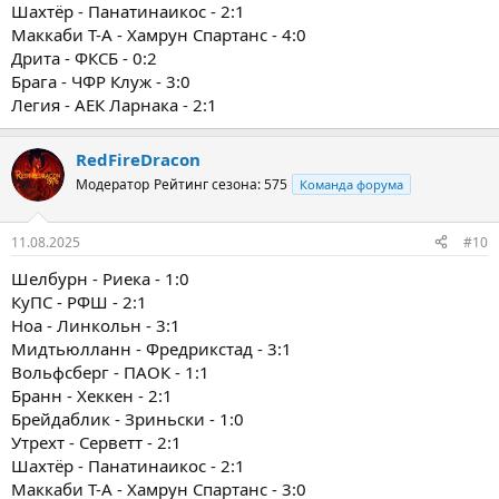
Шахтёр - Панатинаикос - 2:1
Маккаби Т-А - Хамрун Спартанс - 4:0
Дрита - ФКСБ - 0:2
Брага - ЧФР Клуж - 3:0
Легия - АЕК Ларнака - 2:1
RedFireDracon
Модератор
Рейтинг сезона: 575
Команда форума
11.08.2025
#10
Шелбурн - Риека - 1:0
КуПС - РФШ - 2:1
Ноа - Линкольн - 3:1
Мидтьюлланн - Фредрикстад - 3:1
Вольфсберг - ПАОК - 1:1
Бранн - Хеккен - 2:1
Брейдаблик - Зриньски - 1:0
Утрехт - Серветт - 2:1
Шахтёр - Панатинаикос - 2:1
Маккаби Т-А - Хамрун Спартанс - 3:0