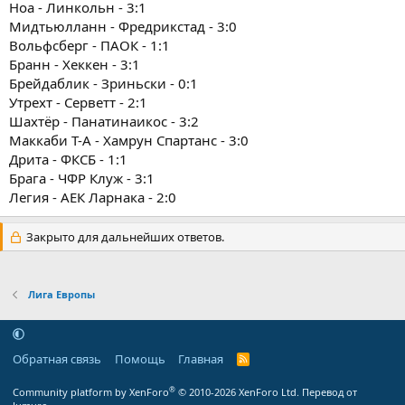
Ноа - Линкольн - 3:1
Мидтьюлланн - Фредрикстад - 3:0
Вольфсберг - ПАОК - 1:1
Бранн - Хеккен - 3:1
Брейдаблик - Зриньски - 0:1
Утрехт - Серветт - 2:1
Шахтёр - Панатинаикос - 3:2
Маккаби Т-А - Хамрун Спартанс - 3:0
Дрита - ФКСБ - 1:1
Брага - ЧФР Клуж - 3:1
Легия - АЕК Ларнака - 2:0
Закрыто для дальнейших ответов.
Лига Европы
Обратная связь
Помощь
Главная
R
S
S
®
Community platform by XenForo
© 2010-2026 XenForo Ltd.
Перевод от