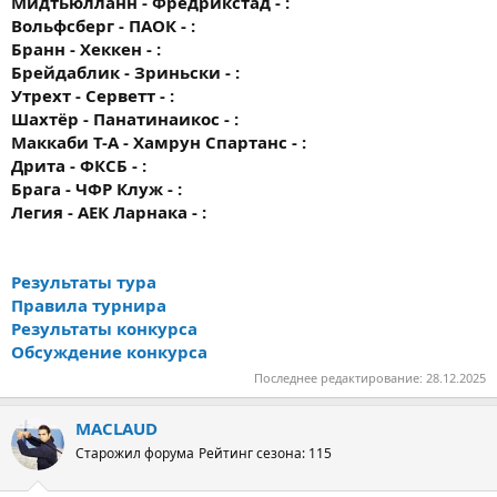
Мидтьюлланн - Фредрикстад - :
Вольфсберг - ПАОК - :
Бранн - Хеккен - :
Брейдаблик - Зриньски - :
Утрехт - Серветт - :
Шахтёр - Панатинаикос - :
Маккаби Т-А - Хамрун Спартанс - :
Дрита - ФКСБ - :
Брага - ЧФР Клуж - :
Легия - АЕК Ларнака - :
Результаты тура
Правила турнира
Результаты конкурса
Обсуждение конкурса
Последнее редактирование:
28.12.2025
MACLAUD
Старожил форума
Рейтинг сезона: 115