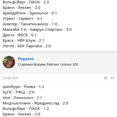
Вольфсберг - ПАОК - 2:3
Бранн - Хеккен - 2:0
Брейдаблик - Зриньски - 0:1
Утрехт - Серветт - 4:1
Шахтёр - Панатинаикос - 1:0
Маккаби Т-А - Хамрун Спартанс - 3:0
Дрита - ФКСБ - 0:1
Брага - ЧФР Клуж - 2:1
Легия - АЕК Ларнака - 2:0
Pegasus
Старожил форума
Рейтинг сезона: 330
10.08.2025
#8
Шелбурн - Риека - 1:2
КуПС - РФШ - 2:0
Ноа - Линкольн - 2:1
Мидтьюлланн - Фредрикстад - 2:0
Вольфсберг - ПАОК - 1:2
Бранн - Хеккен - 2:0