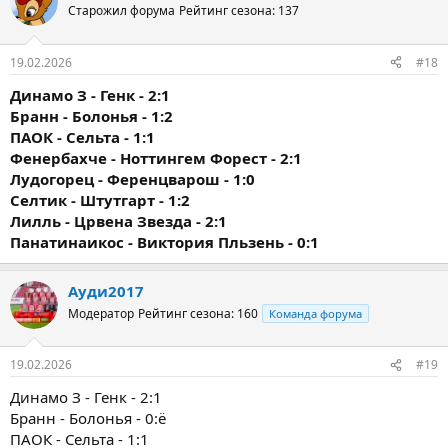
Старожил форума
Рейтинг сезона: 137
19.02.2026
#18
Динамо З - Генк - 2:1
Бранн - Болонья - 1:2
ПАОК - Сельта - 1:1
Фенербахче - Ноттингем Форест - 2:1
Лудогорец - Ференцварош - 1:0
Селтик - Штутгарт - 1:2
Лилль - Црвена Звезда - 2:1
Панатинаикос - Виктория Пльзень - 0:1
Ауди2017
Модератор
Рейтинг сезона: 160
Команда форума
19.02.2026
#19
Динамо З - Генк - 2:1
Бранн - Болонья - 0:ё
ПАОК - Сельта - 1:1