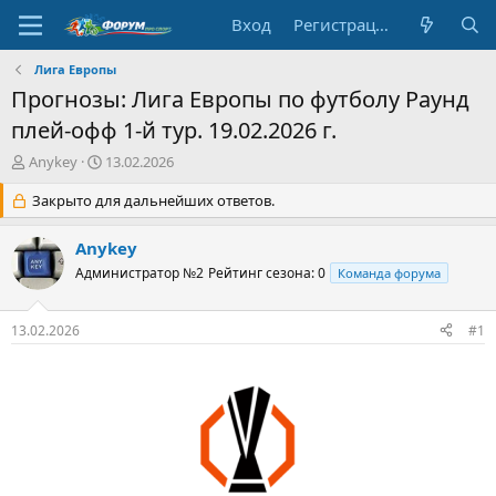
Вход
Регистрация
Лига Европы
Прогнозы: Лига Европы по футболу Раунд
плей-офф 1-й тур. 19.02.2026 г.
А
Д
Anykey
13.02.2026
в
а
т
Закрыто для дальнейших ответов.
т
о
а
р
н
Anykey
т
а
Администратор №2
Рейтинг сезона: 0
Команда форума
е
ч
м
а
ы
л
13.02.2026
#1
а