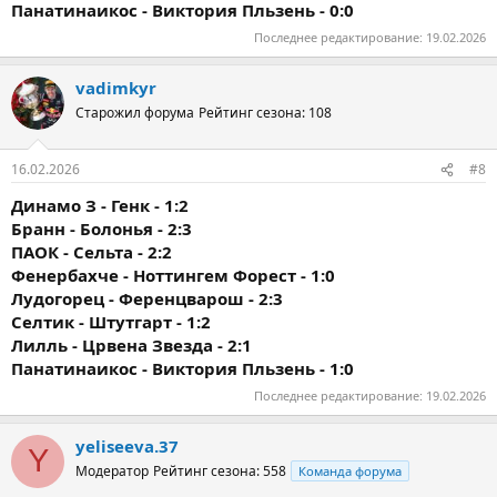
Панатинаикос - Виктория Пльзень - 0:0
Последнее редактирование:
19.02.2026
vadimkyr
Старожил форума
Рейтинг сезона: 108
16.02.2026
#8
Динамо З - Генк - 1:2
Бранн - Болонья - 2:3
ПАОК - Сельта - 2:2
Фенербахче - Ноттингем Форест - 1:0
Лудогорец - Ференцварош - 2:3
Селтик - Штутгарт - 1:2
Лилль - Црвена Звезда - 2:1
Панатинаикос - Виктория Пльзень - 1:0
Последнее редактирование:
19.02.2026
yeliseeva.37
Y
Модератор
Рейтинг сезона: 558
Команда форума