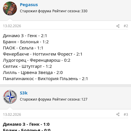
Pegasus
Старожил форума
Рейтинг сезона: 330
13.02.2026
#2
Динамо З - Генк - 2:1
Бранн - Болонья - 1:2
ПАОК - Сельта - 1:1
Фенербахче - Ноттингем Форест - 2:1
Лудогорец - Ференцварош - 0:2
Селтик - Штутгарт - 1:2
Лилль - Црвена Звезда - 2:0
Панатинаикос - Виктория Пльзень - 2:1
S3k
Старожил форума
Рейтинг сезона: 127
13.02.2026
#3
Динамо З - Генк - 1:0
Бранн - Болонья - 0:0