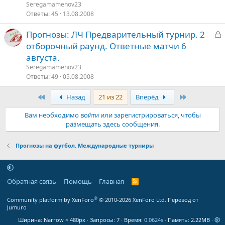
Seregamamenov23
Ответы
45
13.08.2008
З
Прогнозы: ЛЧ Предварительный турнир. 2
а
отборочный раунд. Ответные матчи 6
к
августа.
р
Seregamamenov23
Ответы
49
05.08.2008
т
о
Первый
Последняя
Назад
21 из 22
Вперёд
Вам необходимо войти или зарегистрироваться, чтобы
размещать здесь сообщения.
Прогнозы на футбол. Международные турниры
Обратная связь
Помощь
Главная
R
S
S
®
Community platform by XenForo
© 2010-2026 XenForo Ltd.
Перевод от
Jumuro
Ширина
Запросы
7
Время
0.0624s
Память
2.22MB