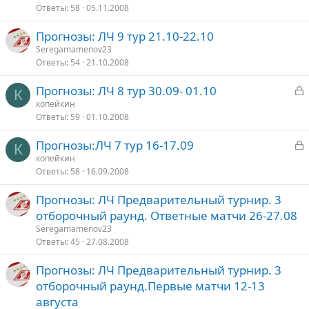
Ответы
58
05.11.2008
Прогнозы: ЛЧ 9 тур 21.10-22.10
Seregamamenov23
Ответы
54
21.10.2008
З
Прогнозы: ЛЧ 8 тур 30.09- 01.10
К
а
копейкин
Ответы
59
01.10.2008
к
р
З
Прогнозы:ЛЧ 7 тур 16-17.09
К
а
копейкин
т
Ответы
58
16.09.2008
к
о
р
Прогнозы: ЛЧ Предварительный турнир. 3
отборочный раунд. Ответные матчи 26-27.08
т
Seregamamenov23
о
Ответы
45
27.08.2008
Прогнозы: ЛЧ Предварительный турнир. 3
отборочный раунд.Первые матчи 12-13
августа