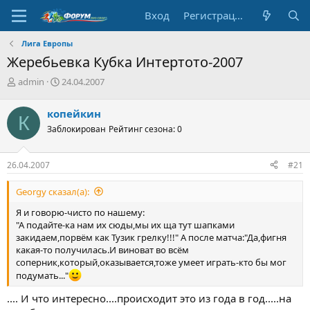
Вход
Регистрация
Лига Европы
Жеребьевка Кубка Интертото-2007
А
Д
admin
24.04.2007
в
а
т
т
копейкин
К
о
а
Заблокирован
Рейтинг сезона: 0
р
н
т
а
е
ч
26.04.2007
#21
м
а
ы
л
Georgy сказал(а):
а
Я и говорю-чисто по нашему:
"А подайте-ка нам их сюды,мы их ща тут шапками
закидаем,порвём как Тузик грелку!!!" А после матча:"Да,фигня
какая-то получилась.И виноват во всём
соперник,который,оказывается,тоже умеет играть-кто бы мог
подумать..."
.... И что интересно....происходит это из года в год.....на