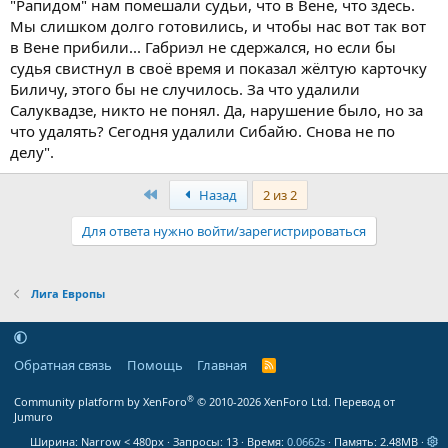
"Рапидом" нам помешали судьи, что в Вене, что здесь.
Мы слишком долго готовились, и чтобы нас вот так вот
в Вене прибили... Габриэл не сдержался, но если бы
судья свистнул в своё время и показал жёлтую карточку
Биличу, этого бы не случилось. За что удалили
Салуквадзе, никто не понял. Да, нарушение было, но за
что удалять? Сегодня удалили Сибайю. Снова не по
делу".
Первый
Назад
2 из 2
Для ответа нужно войти/зарегистрироваться
Лига Европы
Обратная связь
Помощь
Главная
R
S
S
®
Community platform by XenForo
© 2010-2026 XenForo Ltd.
Перевод от
Jumuro
Ширина
Запросы
13
Время
0.0662s
Память
2.48MB