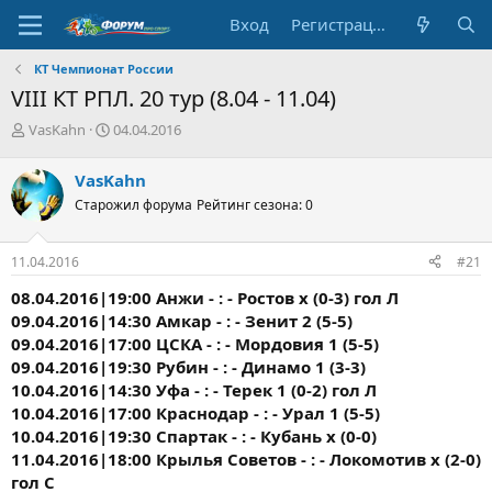
Вход
Регистрация
КT Чемпионат России
VIII КТ РПЛ. 20 тур (8.04 - 11.04)
А
Д
VasKahn
04.04.2016
в
а
т
т
VasKahn
о
а
Старожил форума
Рейтинг сезона: 0
р
н
т
а
е
ч
11.04.2016
#21
м
а
ы
л
08.04.2016|19:00 Анжи - : - Ростов х (0-3) гол Л
а
09.04.2016|14:30 Амкар - : - Зенит 2 (5-5)
09.04.2016|17:00 ЦСКА - : - Мордовия 1 (5-5)
09.04.2016|19:30 Рубин - : - Динамо 1 (3-3)
10.04.2016|14:30 Уфа - : - Терек 1 (0-2) гол Л
10.04.2016|17:00 Краснодар - : - Урал 1 (5-5)
10.04.2016|19:30 Спартак - : - Кубань х (0-0)
11.04.2016|18:00 Крылья Советов - : - Локомотив х (2-0)
гол С