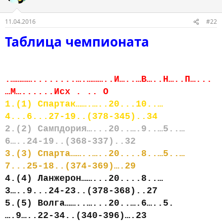
11.04.2016
#22
Таблица чемпионата
.…………........….………..И…..…В…..Н…..П…...
…М…......Исх . .. О
1.(1) Спартак…….…..20...10..…
4...6...27-19..(378-345)..34
2.(2) Сампдория…...20..….9..…5..…
6…..24-19..(368-337)..32
3.(3) Спарта……..…..20....8..…5..…
7...25-18..(374-369)….29
4.(4) Ланжерон……...20....8..…
3…..9...24-23..(378-368)..27
5.(5) Волга……..…...20..….6…..5.
….9…..22-34..(340-396)….23