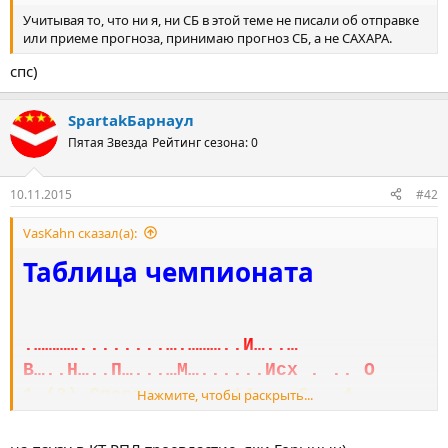
Учитывая то, что ни я, ни СБ в этой теме не писали об отправке
или приеме прогноза, принимаю прогноз СБ, а не САХАРА.
спс)
SpartakБарнаул
Пятая Звезда
Рейтинг сезона: 0
10.11.2015
#42
VasKahn сказал(а):
Таблица чемпионата
.…………........….………..И…..…
В…..Н…..П…...…М…......Исх . .. О
1.(3) Спарта……..…..14....6..…4..…
Нажмите, чтобы раскрыть...
4...22-12..(253-245)….22
2.(1) Спартак…….…..14....6..…