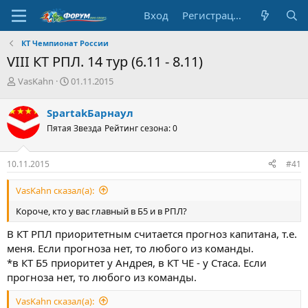
Вход
Регистрация
КT Чемпионат России
VIII КТ РПЛ. 14 тур (6.11 - 8.11)
А
Д
VasKahn
01.11.2015
в
а
т
т
SpartakБарнаул
о
а
Пятая Звезда
Рейтинг сезона: 0
р
н
т
а
е
ч
10.11.2015
#41
м
а
ы
л
VasKahn сказал(а):
а
Короче, кто у вас главный в Б5 и в РПЛ?
В КТ РПЛ приоритетным считается прогноз капитана, т.е.
меня. Если прогноза нет, то любого из команды.
*в КТ Б5 приоритет у Андрея, в КТ ЧЕ - у Стаса. Если
прогноза нет, то любого из команды.
VasKahn сказал(а):