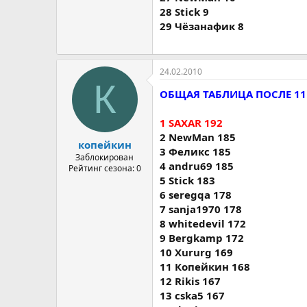
28 Stick 9
29 Чёзанафик 8
24.02.2010
К
ОБЩАЯ ТАБЛИЦА ПОСЛЕ 11
1 SAXAR 192
2 NewMan 185
копейкин
3 Феликс 185
Заблокирован
4 andru69 185
Рейтинг сезона: 0
5 Stick 183
6 seregqa 178
7 sanja1970 178
8 whitedevil 172
9 Bergkamp 172
10 Xururg 169
11 Копейкин 168
12 Rikis 167
13 cska5 167