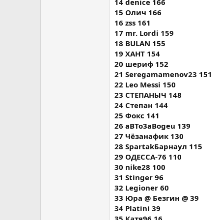
14 denice 166
15 Олич 166
16 zss 161
17 mr. Lordi 159
18 BULAN 155
19 ХАНТ 154
20 шериф 152
21 Seregamamenov23 151
22 Leo Messi 150
23 СТЕПАНЫЧ 148
24 Степан 144
25 Фокс 141
26 aBTo3aBogeu 139
27 Чёзанафик 130
28 SpartakБарнаул 115
29 ОДЕССА-76 110
30 nike28 100
31 Stinger 96
32 Legioner 60
33 Юра @ Безгин @ 39
34 Platini 39
35 Катя96 16