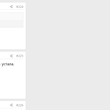
#224
#225
 устала.
#226