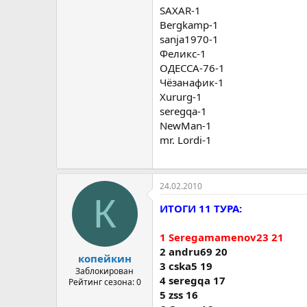
SAXAR-1
22 mr. Lordi 17
23 Bergkamp 17
Bergkamp-1
24 whitedevil 16
sanja1970-1
25 seregqa 16
Феликс-1
26 nike28 16
ОДЕССА-76-1
27 BULAN 16
Чёзанафик-1
28 Platini 13
Xururg-1
29 Чёзанафик 13
30 ОДЕССА-76 10
seregqa-1
NewMan-1
mr. Lordi-1
24.02.2010
К
ИТОГИ 11 ТУРА:
1 Seregamamenov23 21
2 andru69 20
копейкин
3 cska5 19
Заблокирован
4 seregqa 17
Рейтинг сезона: 0
5 zss 16