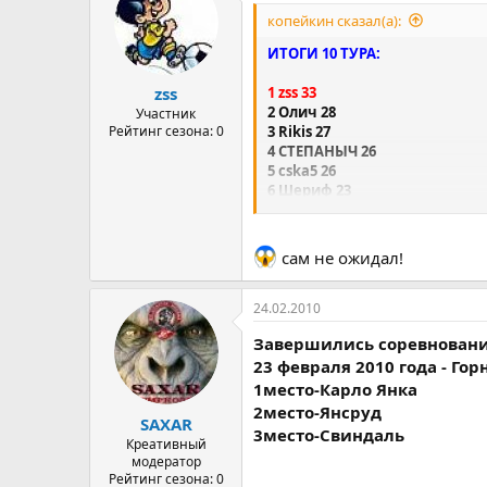
копейкин сказал(а):
ИТОГИ 10 ТУРА:
1 zss 33
zss
2 Олич 28
Участник
3 Rikis 27
Рейтинг сезона: 0
4 СТЕПАНЫЧ 26
5 cska5 26
6 Шериф 23
7 Копейкин 23
8 ХАНТ 23
9 andru69 22
сам не ожидал!
10 Leo Messi 22
11 Stick 22
12 aBTo3aBogeu 21
24.02.2010
13 SAXAR 20
Завершились соревновани
14 sanja1970 20
23 февраля 2010 года - Го
15 denice 20
16 Xururg 19
1место-Карло Янка
17 Фокс 19
2место-Янсруд
SAXAR
18 NewMan 19
3место-Свиндаль
Креативный
19 Степан 18
модератор
20 Seregamamenov23 17
Рейтинг сезона: 0
21 Феликс 17