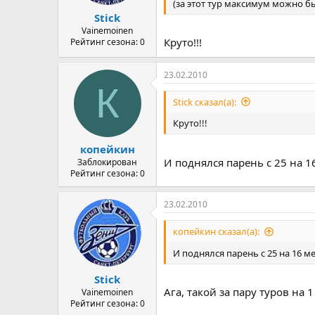
(за этот тур максимум можно б
а
Stick
Vainemoinen
Круто!!!
Рейтинг сезона: 0
23.02.2010
К
Stick сказал(а):
Круто!!!
копейкин
И поднялся парень с 25 на 16 
Заблокирован
Рейтинг сезона: 0
23.02.2010
копейкин сказал(а):
И поднялся парень с 25 на 16 мес
Stick
Ага, такой за пару туров на 
Vainemoinen
Рейтинг сезона: 0