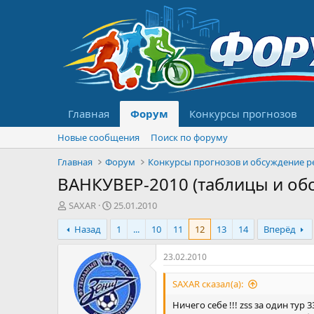
Главная
Форум
Конкурсы прогнозов
Новые сообщения
Поиск по форуму
Главная
Форум
ВАНКУВЕР-2010 (таблицы и об
А
Д
SAXAR
25.01.2010
в
а
Назад
1
...
10
11
12
13
14
Вперёд
т
т
о
а
р
н
23.02.2010
т
а
е
ч
SAXAR сказал(а):
м
а
Ничего себе !!! zss за один тур 
ы
л