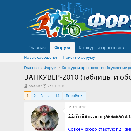
Главная
Форум
Конкурсы прогнозов
Новые сообщения
Поиск по форуму
Главная
Форум
ВАНКУВЕР-2010 (таблицы и об
А
Д
SAXAR
25.01.2010
в
а
1
2
3
...
14
Вперёд
т
т
о
а
р
н
25.01.2010
т
а
ÂÀÍÊÓÂÅÐ-2010 (òàáëèöû è îá
е
ч
м
а
ы
л
Совсем скоро стартуют 21 