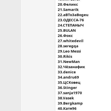
20.Феликс
21.Samarik
22.aBTo3aBogeu
23.ОДЕССА-76
24.СТЕПАНЫЧ
25.BULAN
26.Фокс
27.whitedevil
28.seregqa
29.Leo Messi
30.Rikis
31.NewMan
32.Чёзанафик
33.denice
34.andru69
35.ЦСКовец
36.Stinger
37.sanja1970
38.Vasek
39.Bergkamp
40.Катя96