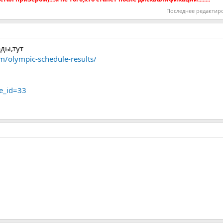
Последнее редактир
ды,тут
/olympic-schedule-results/
e_id=33