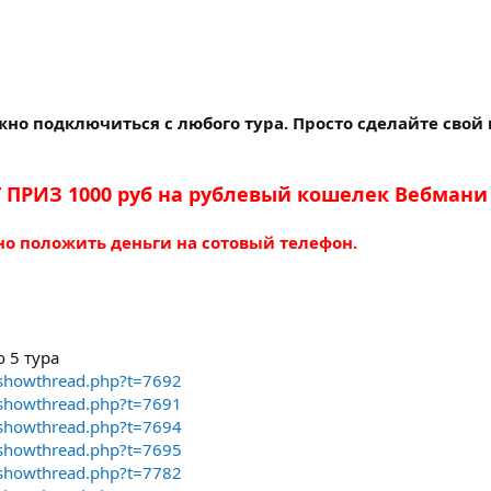
жно подключиться с любого тура. Просто сделайте свой 
ПРИЗ 1000 руб на рублевый кошелек Вебмани
но положить деньги на сотовый телефон.
о 5 тура
/showthread.php?t=7692
/showthread.php?t=7691
/showthread.php?t=7694
/showthread.php?t=7695
/showthread.php?t=7782