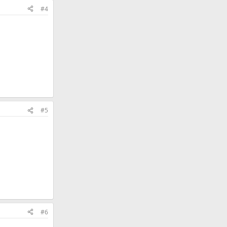
#4
#5
#6