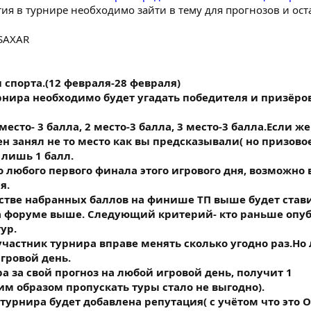
тия в турнире необходимо зайти в тему для прогнозов и ост
 SAXAR
 спорта.(12 февраля-28 февраля)
рнира необходимо будет угадать победителя и призёро
есто- 3 балла, 2 место-3 балла, 3 место-3 балла.Если же
занял не то место как вы предсказывали( но призовое)
 лишь 1 балл.
о любого первого финала этого игрового дня, возможно
я.
стве набранных баллов на финише ТП выше будет стави
на форуме выше. Следующий критерий- кто раньше опу
ур.
участник турнира вправе менять сколько угодно раз.Но
гровой день.
 за свой прогноз на любой игровой день, получит 1
м образом пропускать туры стало не выгодно).
турнира будет добавлена репутация( с учётом что это 