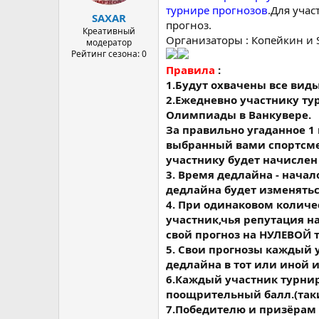
а
турнире прогнозов
.Для учас
SAXAR
прогноз.
Креативный
Организаторы : Копейкин и
модератор
Рейтинг сезона: 0
Правила
:
1.Будут охвачены все виды
2.Ежедневно участнику ту
Олимпиады в Ванкувере.
За правильно угаданное 1 м
выбранный вами спортсмен 
участнику будет начислен
3. Время дедлайна - начал
дедлайна будет изменятьс
4. При одинаковом количе
участник,чья репутация 
свой прогноз на НУЛЕВОЙ т
5. Свои прогнозы каждый 
дедлайна в тот или иной и
6.Каждый участник турнира
поощрительный балл.(таки
7.Победителю и призёрам 