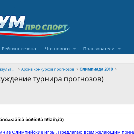
Рейтинг сезона
Что нового
Пользователи
Конкурсы прогнозов и обсуждение результатов
Архив конкурсов прогнозов
Олимпиада 2010
суждение турнира прогнозов)
ñóæäåíèå òóðíèðà ïðîãíîçîâ)
зимние Олимпийские игры. Предлагаю всем желающим приня