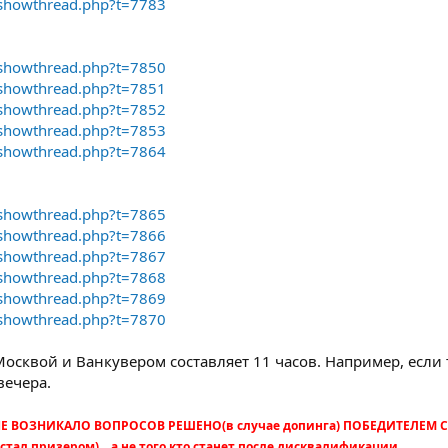
/showthread.php?t=7783
/showthread.php?t=7850
/showthread.php?t=7851
/showthread.php?t=7852
/showthread.php?t=7853
/showthread.php?t=7864
/showthread.php?t=7865
/showthread.php?t=7866
/showthread.php?t=7867
/showthread.php?t=7868
/showthread.php?t=7869
/showthread.php?t=7870
осквой и Ванкувером составляет 11 часов. Например, если 
вечера.
Е ВОЗНИКАЛО ВОПРОСОВ РЕШЕНО(в случае допинга) ПОБЕДИТЕЛЕМ 
призером)....а не того,кто станет после дисквалификации........