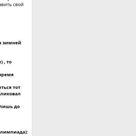
авить свой
в зимней
 , то
 время
ться тот
бликовал
 лишь до
Олимпиада):