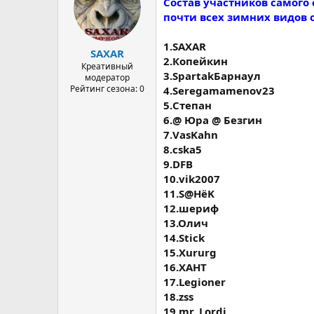
Состав участников самого
почти всех зимних видов 
1.SAXAR
SAXAR
2.Копейкин
Креативный
3.SpartakБарнаул
модератор
Рейтинг сезона: 0
4.Seregamamenov23
5.Степан
6.@ Юра @ Безгин
7.VasKahn
8.cska5
9.DFB
10.vik2007
11.S@HёK
12.шериф
13.Олич
14.Stick
15.Xururg
16.ХАНТ
17.Legioner
18.zss
19.mr. Lordi