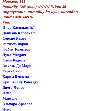
Марсело 118'
Роналду 120' (пен.) //////// Годин 36'
Португалия Эштадиу да Луш, Лиссабон
Зрителей: 60976
Реал:
Икер Касильяс (к)
Даниэль Карвахаль
Серхио Рамос
Рафаэль Варан
Фабиу Коэнтрау
Лука Модрич
Сами Кедира
Анхель Ди Мария
Гарет Бейл
Карим Бензема
Криштиану Роналду
Диего Лопес
Пепе
Марсело
Альваро Арбелоа
Иско