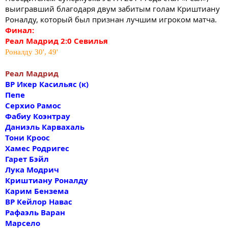
выигравший благодаря двум забитым голам Криштиану
Роналду, который был признан лучшим игроком матча.
Финал:
Реал Мадрид 2:0 Севилья
Роналду 30', 49'
Реал Мадрид
ВР Икер Касильяс (к)
Пепе
Серхио Рамос
Фабиу Коэнтрау
Даниэль Карвахаль
Тони Кроос
Хамес Родригес
Гарет Бэйл
Лука Модрич
Криштиану Роналду
Карим Бензема
ВР Кейлор Навас
Рафаэль Варан
Марсело