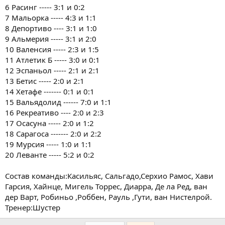
6 Расинг ----- 3:1 и 0:2
7 Мальорка ----- 4:3 и 1:1
8 Депортиво ---- 3:1 и 1:0
9 Альмерия ----- 3:1 и 2:0
10 Валенсия ----- 2:3 и 1:5
11 Атлетик Б ----- 3:0 и 0:1
12 Эспаньол ----- 2:1 и 2:1
13 Бетис ----- 2:0 и 2:1
14 Хетафе ------- 0:1 и 0:1
15 Вальядолид ------ 7:0 и 1:1
16 Рекреативо ---- 2:0 и 2:3
17 Осасуна ----- 2:0 и 1:2
18 Сарагоса ------- 2:0 и 2:2
19 Мурсия ----- 1:0 и 1:1
20 Леванте ----- 5:2 и 0:2
Состав команды:Касильяс, Сальгадо,Серхио Рамос, Хави
Гарсия, Хайнце, Мигель Торрес, Диарра, Де ла Ред, ван
дер Варт, Робиньо ,Роббен, Рауль ,Гути, ван Нистелрой.
Тренер:Шустер