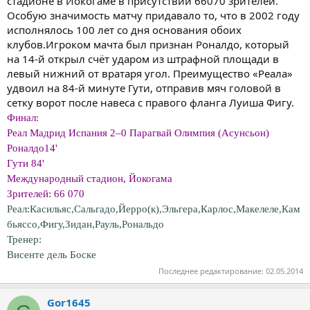
стадионе в Йокогаме в присутствии 66070 зрителей.
Особую значимость матчу придавало то, что в 2002 году
исполнялось 100 лет со дня основания обоих
клубов.Игроком мачта был признан Роналдо, который
на 14-й открыл счёт ударом из штрафной площади в
левый нижний от вратаря угол. Преимущество «Реала»
удвоил на 84-й минуте Гути, отправив мяч головой в
сетку ворот после навеса с правого фланга Луиша Фигу.
Финал:
Реал Мадрид Испания 2–0 Парагвай Олимпия (Асунсьон)
Роналдо14'
Гути 84'
Международный стадион, Йокогама
Зрителей: 66 070
Реал:Касильяс,Сальгадо,Йерро(к),Эльгера,Карлос,Макелеле,Кам
бьяссо,Фигу,Зидан,Рауль,Рональдо
Тренер:
Висенте дель Боске
Последнее редактирование:
02.05.2014
Gor1645