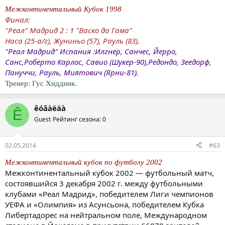
Межконтинентальный Кубок 1998
Финал:
"Реал" Мадрид 2 : 1 "Васко да Гама"
Наса (25-а/г), Жуниньо (57), Рауль (83).
"Реал Мадрид" Испания :Илгнер, Санчес, Йерро,
Санс,Роберто Карлос, Савио (Шукер-90),Редондо, Зеедорф,
Пануччи, Рауль, Миятович (Ярни-81).
Тренер: Гус Хиддинк.
êóâàëäà
Ê
Guest
Рейтинг сезона: 0
02.05.2014
#63
Межконтинентальный кубок по футболу 2002
Межконтинентальный кубок 2002 — футбольный матч,
состоявшийся 3 декабря 2002 г. между футбольными
клубами «Реал Мадрид», победителем Лиги чемпионов
УЕФА и «Олимпия» из Асунсьона, победителем Кубка
Либертадорес на нейтральном поле, Международном