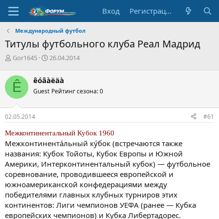
Вход
Регистрация
Международный футбол
Титулы футбольного клуба Реал Мадрид
А
Д
Gor1645
26.04.2014
в
а
т
т
êóâàëäà
Ê
о
а
Guest
Рейтинг сезона: 0
р
н
т
а
е
ч
02.05.2014
#61
м
а
ы
л
Межконтинентальный Кубок 1960
а
Межконтинента́льный ку́бок (встречаются также
названия: Кубок Тойоты, Кубок Европы и Южной
Америки, Интерконтинентальный кубок) — футбольное
соревнование, проводившееся европейской и
южноамериканской конфедерациями между
победителями главных клубных турниров этих
континентов: Лиги чемпионов УЕФА (ранее — Кубка
европейских чемпионов) и Кубка Либертадорес.