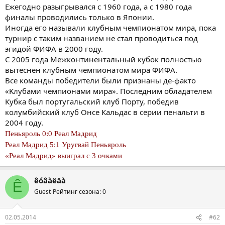
Ежегодно разыгрывался с 1960 года, а с 1980 года
финалы проводились только в Японии.
Иногда его называли клубным чемпионатом мира, пока
турнир с таким названием не стал проводиться под
эгидой ФИФА в 2000 году.
С 2005 года Межконтинентальный кубок полностью
вытеснен клубным чемпионатом мира ФИФА.
Все команды победители были признаны де-факто
«Kлубами чемпионами мира». Последним обладателем
Кубка был португальский клуб Порту, победив
колумбийский клуб Онсе Кальдас в серии пенальти в
2004 году.
Пеньяроль 0:0 Реал Мадрид
Реал Мадрид 5:1 Уругвай Пеньяроль
«Реал Мадрид» выиграл с 3 очками
êóâàëäà
Ê
Guest
Рейтинг сезона: 0
02.05.2014
#62