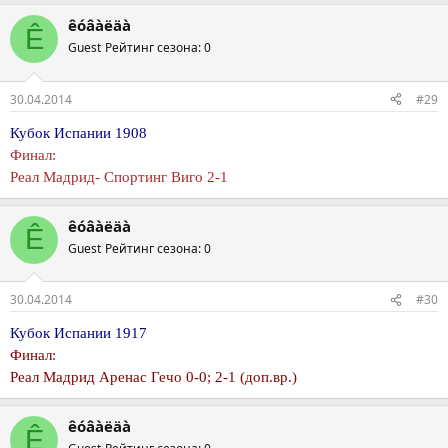
êóâàëäà
Ê
Guest
Рейтинг сезона: 0
30.04.2014
#29
Кубок Испании 1908
Финал:
Реал Мадрид- Спортинг Виго 2-1
êóâàëäà
Ê
Guest
Рейтинг сезона: 0
30.04.2014
#30
Кубок Испании 1917
Финал:
Реал Мадрид Аренас Гечо 0-0; 2-1 (доп.вр.)
êóâàëäà
Ê