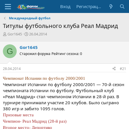
Вход
Регистрация
Международный футбол
Титулы футбольного клуба Реал Мадрид
А
Д
Gor1645
26.04.2014
в
а
т
т
Gor1645
G
о
а
Старожил форума
Рейтинг сезона: 0
р
н
т
а
е
ч
28.04.2014
#21
м
а
ы
л
Чемпионат Испании по футболу 2000/2001
а
Чемпионат Испании по футболу 2000/2001 — 70-й сезон
чемпионата Испании по футболу. Футбольный клуб
«Реал Мадрид» стал чемпионом Испании в 28-й раз. В
турнире принимали участие 20 клубов. Было сыграно
380 игр и забито 1095 голов.
Призовые места
Чемпион- Реал Мадрид (28-й раз)
Второе место- Депортиво