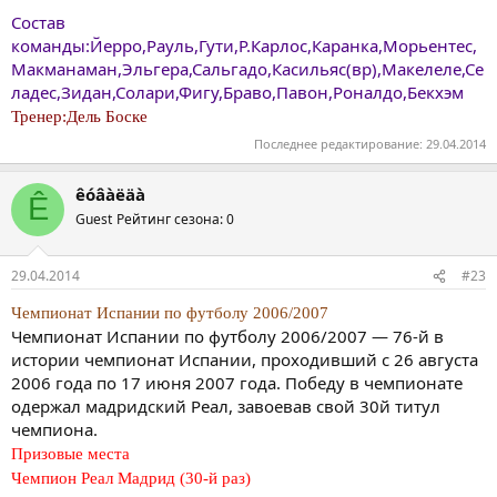
Состав
команды:Йерро,Рауль,Гути,Р.Карлос,Каранка,Морьентес,
Макманаман,Эльгера,Сальгадо,Касильяс(вр),Макелеле,Се
ладес,Зидан,Солари,Фигу,Браво,Павон,Роналдо,Бекхэм
Тренер:Дель Боске
Последнее редактирование:
29.04.2014
êóâàëäà
Ê
Guest
Рейтинг сезона: 0
29.04.2014
#23
Чемпионат Испании по футболу 2006/2007
Чемпионат Испании по футболу 2006/2007 — 76-й в
истории чемпионат Испании, проходивший с 26 августа
2006 года по 17 июня 2007 года. Победу в чемпионате
одержал мадридский Реал, завоевав свой 30й титул
чемпиона.
Призовые места
Чемпион Реал Мадрид (30-й раз)