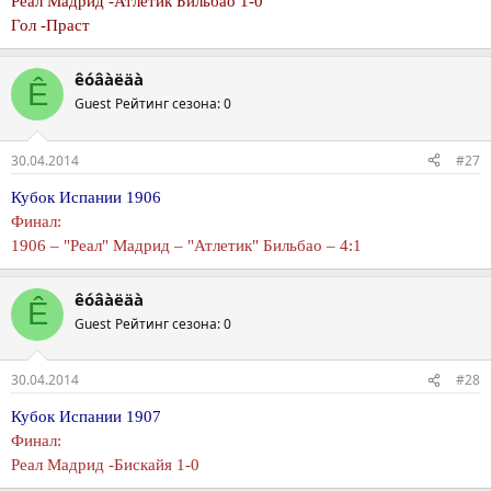
Реал Мадрид -Атлетик Бильбао 1-0
Гол -Праст
êóâàëäà
Ê
Guest
Рейтинг сезона: 0
30.04.2014
#27
Кубок Испании 1906
Финал:
1906 – "Реал" Мадрид – "Атлетик" Бильбао – 4:1
êóâàëäà
Ê
Guest
Рейтинг сезона: 0
30.04.2014
#28
Кубок Испании 1907
Финал:
Реал Мадрид -Бискайя 1-0