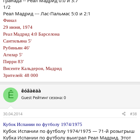
Гранада -- Реал Мадрид 0:0 и 3:7
1/2
Реал Мадрид --- Лас-Пальмас 5:0 и 2:1
Финал
29 июня, 1974
Реал Мадрид 4:0 Барселона
Сантильяна 5'
Рубиньян 46'
Агилар 5'
Пирри 83'
Висенте Кальдерон, Мадрид
Зрителей: 48 000
êóâàëäà
Ê
Guest
Рейтинг сезона: 0
30.04.2014
#38
Кубок Испании по футболу 1974/1975
Кубок Испании по футболу 1974/1975 — 71-й розыгрыш
Кубка Испании по футболу выиграл Реал Мадрид. Этот