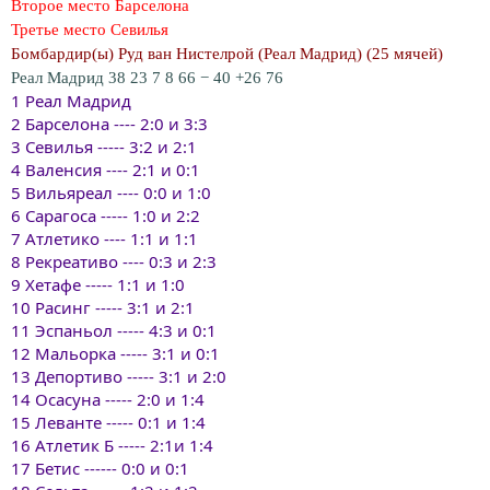
Второе место Барселона
Третье место Севилья
Бомбардир(ы) Руд ван Нистелрой (Реал Мадрид) (25 мячей)
Реал Мадрид 38 23 7 8 66 − 40 +26 76
1 Реал Мадрид
2 Барселона ---- 2:0 и 3:3
3 Севилья ----- 3:2 и 2:1
4 Валенсия ---- 2:1 и 0:1
5 Вильяреал ---- 0:0 и 1:0
6 Сарагоса ----- 1:0 и 2:2
7 Атлетико ---- 1:1 и 1:1
8 Рекреативо ---- 0:3 и 2:3
9 Хетафе ----- 1:1 и 1:0
10 Расинг ----- 3:1 и 2:1
11 Эспаньол ----- 4:3 и 0:1
12 Мальорка ----- 3:1 и 0:1
13 Депортиво ----- 3:1 и 2:0
14 Осасуна ----- 2:0 и 1:4
15 Леванте ----- 0:1 и 1:4
16 Атлетик Б ----- 2:1и 1:4
17 Бетис ------ 0:0 и 0:1