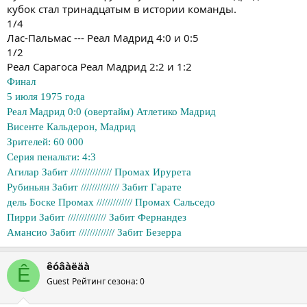
кубок стал тринадцатым в истории команды.
1/4
Лас-Пальмас --- Реал Мадрид 4:0 и 0:5
1/2
Реал Сарагоса Реал Мадрид 2:2 и 1:2
Финал
5 июля 1975 года
Реал Мадрид 0:0 (овертайм) Атлетико Мадрид
Висенте Кальдерон, Мадрид
Зрителей: 60 000
Серия пенальти: 4:3
Агилар Забит /////////////// Промах Ирурета
Рубиньян Забит ////////////// Забит Гарате
дель Боске Промах ///////////// Промах Сальседо
Пирри Забит ////////////// Забит Фернандез
Амансио Забит ///////////// Забит Безерра
êóâàëäà
Ê
Guest
Рейтинг сезона: 0