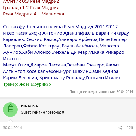
Атлетик 0:3 Реал Мадрид
Гранада 1:2 Реал Мадрид
Реал Мадрид 4:1 Мальорка
Состав футбольного клуба Реал Мадрид 2011/2012
Икер Касильяс(к),Антонио Адан,Рафаэль Варан,Рикарду
Карвалью,Серхио Рамос,Альваро Арбелоа,Пепе Кеплер
Лаверан,Фабио Коэнтрау ,Рауль Альбиоль,Марсело
Жуниор,Хаби Алонсо ,Анхель Ди Мария,Кака Рикардо
Исаксон
Месут Озил,Диарра Лассана,Эстебан Гранеро,Хамит
Алтынтоп,Хосе Кальехон,Нури Шахин,Сами Хедира
Карим Бензема, Криштиану Роналду,Гонсало Игуаин
Тренер: Жозе Моуриньо
Последнее редактирование:
30.04.2014
êóâàëäà
Ê
Guest
Рейтинг сезона: 0
30.04.2014
#26