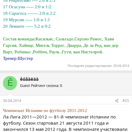
16 Рекреативо ---- 2:0 и 2:3
17 Осасуна ----- 2:0 и 1:2
18 Сарагоса ------- 2:0 и 2:2
19 Мурсия ----- 1:0 и 1:1
20 Леванте ----- 5:2 и 0:2
Состав команды:Касильяс, Сальгадо,Серхио Рамос, Хави
Гарсия, Хайнце, Мигель Торрес, Диарра, Де ла Ред, ван дер
Варт, Робиньо ,Роббен, Рауль ,Гути, ван Нистелрой.
Тренер:Шустер
Последнее редактирование:
29.04.2014
êóâàëäà
Ê
Guest
Рейтинг сезона: 0
30.04.2014
#25
Чемпионат Испании по футболу 2011-2012
Ла Лига 2011—2012 — 81-й чемпионат Испании по
футболу. Сезон стартовал 21 августа 2011 года и
закончился 13 мая 2012 года. В чемпионате участвовали