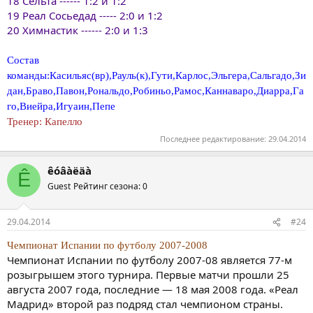
18 Сельта ------ 1:2 и 1:2
19 Реал Сосьедад ----- 2:0 и 1:2
20 Химнастик ------ 2:0 и 1:3
Состав
команды:Касильяс(вр),Рауль(к),Гути,Карлос,Эльгера,Сальгадо,Зи
дан,Браво,Павон,Рональдо,Робиньо,Рамос,Каннаваро,Диарра,Га
го,Виейра,Игуаин,Пепе
Тренер: Капелло
Последнее редактирование:
29.04.2014
êóâàëäà
Ê
Guest
Рейтинг сезона: 0
29.04.2014
#24
Чемпионат Испании по футболу 2007-2008
Чемпионат Испании по футболу 2007-08 является 77-м
розыгрышем этого турнира. Первые матчи прошли 25
августа 2007 года, последние — 18 мая 2008 года. «Реал
Мадрид» второй раз подряд стал чемпионом страны.