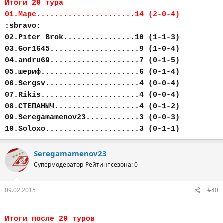
Итоги 20 тура
01.Марс......................14 (2-0-4)
:sbravo:
02.Piter Brok................10 (1-1-3)
03.Gor1645....................9 (1-0-4)
04.andru69....................7 (0-1-5)
05.шериф......................6 (0-1-4)
06.Sergsv.....................4 (0-0-4)
07.Rikis......................4 (0-0-4)
08.СТЕПАНЫЧ...................4 (0-1-2)
09.Seregamamenov23............3 (0-0-3)
10.Soloxo.....................3 (0-1-1)
Seregamamenov23
Супермодератор
Рейтинг сезона: 0
09.02.2015
#40
Итоги после 20 туров