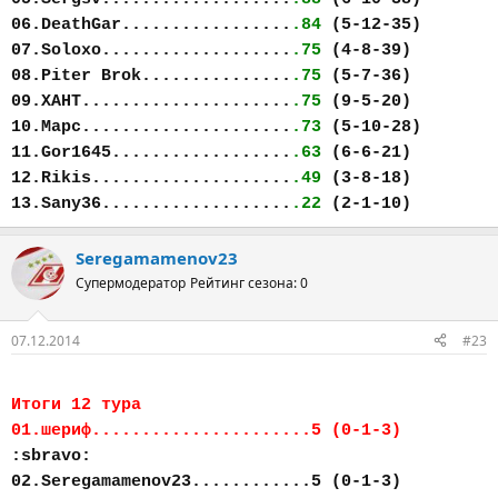
06.DeathGar.................
.84
(5-12-35)
07.Soloxo...................
.75
(4-8-39)
08.Piter Brok...............
.75
(5-7-36)
09.ХАНТ.....................
.75
(9-5-20)
10.Марс.....................
.73
(5-10-28)
11.Gor1645..................
.63
(6-6-21)
12.Rikis....................
.49
(3-8-18)
13.Sany36...................
.22
(2-1-10)
Seregamamenov23
Супермодератор
Рейтинг сезона: 0
07.12.2014
#23
Итоги 12 тура
01.шериф......................5 (0-1-3)
:sbravo:
02.Seregamamenov23............5 (0-1-3)