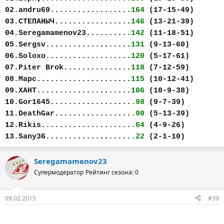
02.andru69..................
164
(17-15-49)
03.СТЕПАНЫЧ.................
146
(13-21-39)
04.Seregamamenov23..........
142
(11-18-51)
05.Sergsv...................
131
(9-13-60)
06.Soloxo...................
120
(5-17-61)
07.Piter Brok...............
118
(7-12-59)
08.Марс.....................
115
(10-12-41)
09.ХАНТ.....................
106
(10-9-38)
10.Gor1645..................
.98
(9-7-39)
11.DeathGar.................
.90
(5-13-39)
12.Rikis....................
.64
(4-9-26)
13.Sany36...................
.22
(2-1-10)
Seregamamenov23
Супермодератор
Рейтинг сезона: 0
09.02.2015
#39