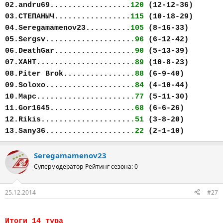
02.andru69..................
120
(12-12-36)
03.СТЕПАНЫЧ.................
115
(10-18-29)
04.Seregamamenov23..........
105
(8-16-33)
05.Sergsv...................
.96
(6-12-42)
06.DeathGar.................
.90
(5-13-39)
07.ХАНТ.....................
.89
(10-8-23)
08.Piter Brok...............
.88
(6-9-40)
09.Soloxo...................
.84
(4-10-44)
10.Марс.....................
.77
(5-11-30)
11.Gor1645..................
.68
(6-6-26)
12.Rikis....................
.51
(3-8-20)
13.Sany36...................
.22
(2-1-10)
Seregamamenov23
Супермодератор
Рейтинг сезона: 0
25.12.2014
#27
Итоги 14 тура