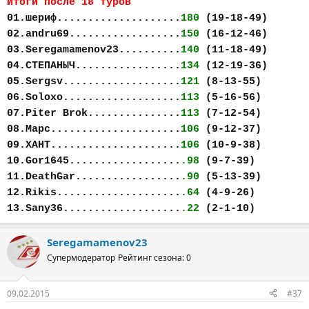
Итоги после 18 туров
01.шериф....................
180
(19-18-49)
02.andru69..................
150
(16-12-46)
03.Seregamamenov23..........
140
(11-18-49)
04.СТЕПАНЫЧ.................
134
(12-19-36)
05.Sergsv...................
121
(8-13-55)
06.Soloxo...................
113
(5-16-56)
07.Piter Brok...............
113
(7-12-54)
08.Марс.....................
106
(9-12-37)
09.ХАНТ.....................
106
(10-9-38)
10.Gor1645..................
.98
(9-7-39)
11.DeathGar.................
.90
(5-13-39)
12.Rikis....................
.64
(4-9-26)
13.Sany36...................
.22
(2-1-10)
Seregamamenov23
Супермодератор
Рейтинг сезона: 0
09.02.2015
#37