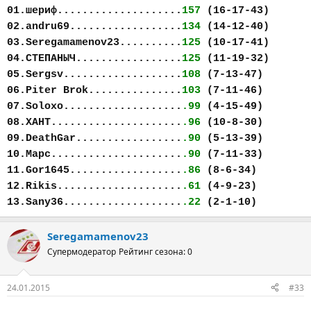
01.шериф....................
157
(16-17-43)
02.andru69..................
134
(14-12-40)
03.Seregamamenov23..........
125
(10-17-41)
04.СТЕПАНЫЧ.................
125
(11-19-32)
05.Sergsv...................
108
(7-13-47)
06.Piter Brok...............
103
(7-11-46)
07.Soloxo...................
.99
(4-15-49)
08.ХАНТ.....................
.96
(10-8-30)
09.DeathGar.................
.90
(5-13-39)
10.Марс.....................
.90
(7-11-33)
11.Gor1645..................
.86
(8-6-34)
12.Rikis....................
.61
(4-9-23)
13.Sany36...................
.22
(2-1-10)
Seregamamenov23
Супермодератор
Рейтинг сезона: 0
24.01.2015
#33