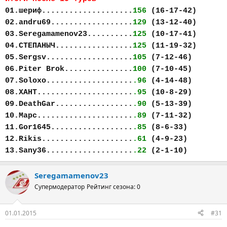
01.шериф....................
156
(16-17-42)
02.andru69..................
129
(13-12-40)
03.Seregamamenov23..........
125
(10-17-41)
04.СТЕПАНЫЧ.................
125
(11-19-32)
05.Sergsv...................
105
(7-12-46)
06.Piter Brok...............
100
(7-10-45)
07.Soloxo...................
.96
(4-14-48)
08.ХАНТ.....................
.95
(10-8-29)
09.DeathGar.................
.90
(5-13-39)
10.Марс.....................
.89
(7-11-32)
11.Gor1645..................
.85
(8-6-33)
12.Rikis....................
.61
(4-9-23)
13.Sany36...................
.22
(2-1-10)
Seregamamenov23
Супермодератор
Рейтинг сезона: 0
01.01.2015
#31