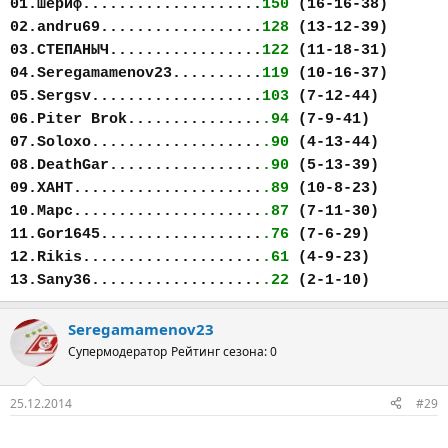
01.шериф....................
150
(16-16-38)
02.andru69..................
128
(13-12-39)
03.СТЕПАНЫЧ.................
122
(11-18-31)
04.Seregamamenov23..........
119
(10-16-37)
05.Sergsv...................
103
(7-12-44)
06.Piter Brok...............
.94
(7-9-41)
07.Soloxo...................
.90
(4-13-44)
08.DeathGar.................
.90
(5-13-39)
09.ХАНТ.....................
.89
(10-8-23)
10.Марс.....................
.87
(7-11-30)
11.Gor1645..................
.76
(7-6-29)
12.Rikis....................
.61
(4-9-23)
13.Sany36...................
.22
(2-1-10)
Seregamamenov23
Супермодератор
Рейтинг сезона: 0
25.12.2014
#29