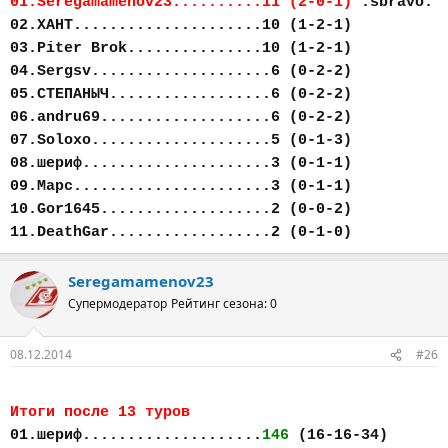
01.Seregamamenov23..........11 (2-0-1)
:sbravo:
02.ХАНТ.....................10 (1-2-1)
03.Piter Brok...............10 (1-2-1)
04.Sergsv....................6 (0-2-2)
05.СТЕПАНЫЧ..................6 (0-2-2)
06.andru69...................6 (0-2-2)
07.Soloxo....................5 (0-1-3)
08.шериф.....................3 (0-1-1)
09.Марс......................3 (0-1-1)
10.Gor1645...................2 (0-0-2)
11.DeathGar..................2 (0-1-0)
Seregamamenov23
Супермодератор
Рейтинг сезона: 0
08.12.2014
#26
Итоги после 13 туров
01.шериф....................
146
(16-16-34)