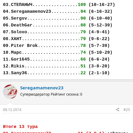
03.СТЕПАНЫЧ.................
109
(10-16-27)
04.Seregamamenov23..........
.94
(6-16-32)
05.Sergsv...................
.90
(6-10-40)
06.DeathGar.................
.88
(5-12-39)
07.Soloxo...................
.79
(4-9-41)
08.ХАНТ.....................
.79
(9-6-22)
09.Piter Brok...............
.78
(5-7-39)
10.Марс.....................
.74
(5-10-29)
11.Gor1645..................
.66
(6-6-24)
12.Rikis....................
.51
(3-8-20)
13.Sany36...................
.22
(2-1-10)
Seregamamenov23
Супермодератор
Рейтинг сезона: 0
08.12.2014
#25
Итоги 13 тура