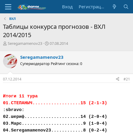
Вход
Регистрация
ВХЛ
Таблицы конкурса прогнозов - ВХЛ
2014/2015
А
Д
Seregamamenov23
07.08.2014
в
а
т
т
Seregamamenov23
о
а
Супермодератор
Рейтинг сезона: 0
р
н
т
а
е
ч
07.12.2014
#21
м
а
ы
л
а
Итоги 11 тура
01.СТЕПАНЫЧ..................15 (2-1-3)
:sbravo:
02.шериф.....................14 (2-0-4)
03.Марс.......................9 (1-0-4)
04.Seregamamenov23............8 (0-2-4)