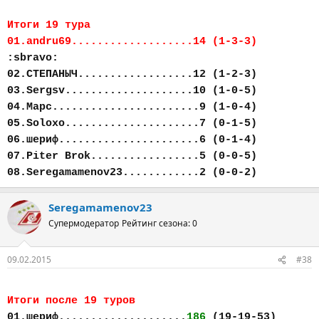
Итоги 19 тура
01.andru69...................14 (1-3-3)
:sbravo:
02.СТЕПАНЫЧ..................12 (1-2-3)
03.Sergsv....................10 (1-0-5)
04.Марс.......................9 (1-0-4)
05.Soloxo.....................7 (0-1-5)
06.шериф......................6 (0-1-4)
07.Piter Brok.................5 (0-0-5)
08.Seregamamenov23............2 (0-0-2)
Seregamamenov23
Супермодератор
Рейтинг сезона: 0
09.02.2015
#38
Итоги после 19 туров
01.шериф....................
186
(19-19-53)