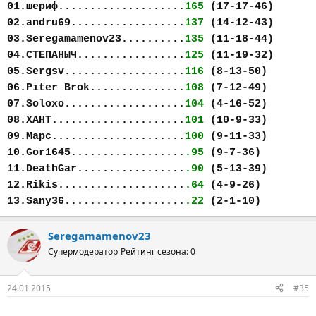
01.шериф....................
165
(17-17-46)
02.andru69..................
137
(14-12-43)
03.Seregamamenov23..........
135
(11-18-44)
04.СТЕПАНЫЧ.................
125
(11-19-32)
05.Sergsv...................
116
(8-13-50)
06.Piter Brok...............
108
(7-12-49)
07.Soloxo...................
104
(4-16-52)
08.ХАНТ.....................
101
(10-9-33)
09.Марс.....................
100
(9-11-33)
10.Gor1645..................
.95
(9-7-36)
11.DeathGar.................
.90
(5-13-39)
12.Rikis....................
.64
(4-9-26)
13.Sany36...................
.22
(2-1-10)
Seregamamenov23
Супермодератор
Рейтинг сезона: 0
24.01.2015
#35