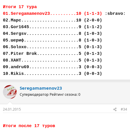
Итоги 17 тура
01.Seregamamenov23..........10 (1-1-3)
:sbravo:
02.Марс.....................10 (2-0-0)
03.Gor1645...................9 (1-1-2)
04.Sergsv....................8 (1-0-3)
05.шериф.....................8 (1-0-3)
06.Soloxo....................5 (0-1-3)
07.Piter Brok................5 (0-1-3)
08.ХАНТ......................5 (0-1-3)
09.andru69...................3 (0-0-3)
10.Rikis.....................3 (0-0-3)
Seregamamenov23
Супермодератор
Рейтинг сезона: 0
24.01.2015
#34
Итоги после 17 туров