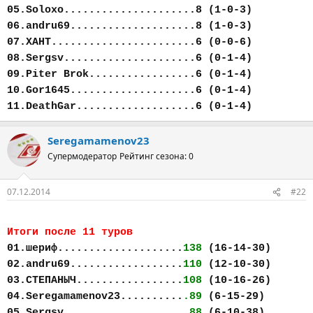
05.Soloxo.....................8 (1-0-3)
06.andru69....................8 (1-0-3)
07.ХАНТ.......................6 (0-0-6)
08.Sergsv.....................6 (0-1-4)
09.Piter Brok.................6 (0-1-4)
10.Gor1645....................6 (0-1-4)
11.DeathGar...................6 (0-1-4)
Seregamamenov23
Супермодератор
Рейтинг сезона: 0
07.12.2014
#22
Итоги после 11 туров
01.шериф....................
138
(16-14-30)
02.andru69..................
110
(12-10-30)
03.СТЕПАНЫЧ.................
108
(10-16-26)
04.Seregamamenov23..........
.89
(6-15-29)
05.Sergsv...................
.88
(6-10-38)