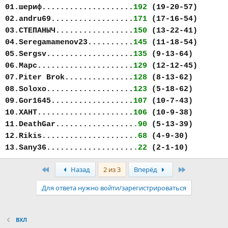
01.шериф....................
192
(19-20-57)
02.andru69..................
171
(17-16-54)
03.СТЕПАНЫЧ.................
150
(13-22-41)
04.Seregamamenov23..........
145
(11-18-54)
05.Sergsv...................
135
(9-13-64)
06.Марс.....................
129
(12-12-45)
07.Piter Brok...............
128
(8-13-62)
08.Soloxo...................
123
(5-18-62)
09.Gor1645..................
107
(10-7-43)
10.ХАНТ.....................
106
(10-9-38)
11.DeathGar.................
.90
(5-13-39)
12.Rikis....................
.68
(4-9-30)
13.Sany36...................
.22
(2-1-10)
Первый
Последняя
Назад
2 из 3
Вперёд
Для ответа нужно войти/зарегистрироваться
ВХЛ