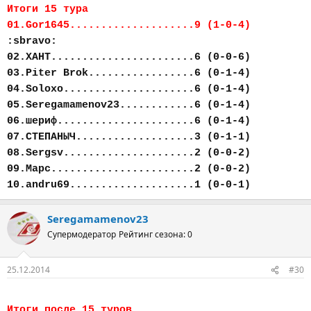
Итоги 15 тура
01.Gor1645....................9 (1-0-4)
:sbravo:
02.ХАНТ.......................6 (0-0-6)
03.Piter Brok.................6 (0-1-4)
04.Soloxo.....................6 (0-1-4)
05.Seregamamenov23............6 (0-1-4)
06.шериф......................6 (0-1-4)
07.СТЕПАНЫЧ...................3 (0-1-1)
08.Sergsv.....................2 (0-0-2)
09.Марс.......................2 (0-0-2)
10.andru69....................1 (0-0-1)
Seregamamenov23
Супермодератор
Рейтинг сезона: 0
25.12.2014
#30
Итоги после 15 туров