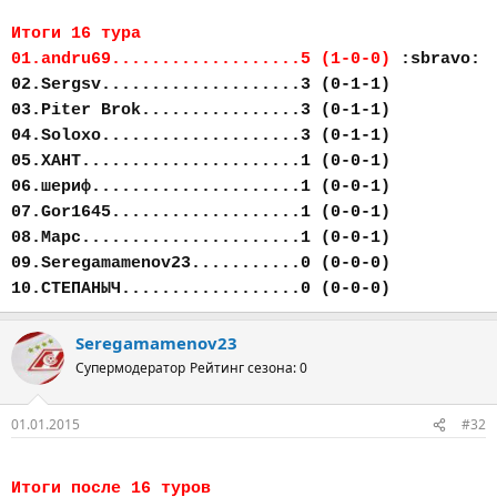
Итоги 16 тура
01.andru69...................5 (1-0-0)
:sbravo:
02.Sergsv....................3 (0-1-1)
03.Piter Brok................3 (0-1-1)
04.Soloxo....................3 (0-1-1)
05.ХАНТ......................1 (0-0-1)
06.шериф.....................1 (0-0-1)
07.Gor1645...................1 (0-0-1)
08.Марс......................1 (0-0-1)
09.Seregamamenov23...........0 (0-0-0)
10.СТЕПАНЫЧ..................0 (0-0-0)
Seregamamenov23
Супермодератор
Рейтинг сезона: 0
01.01.2015
#32
Итоги после 16 туров