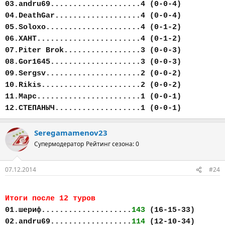
03.andru69....................4 (0-0-4)
04.DeathGar...................4 (0-0-4)
05.Soloxo.....................4 (0-1-2)
06.ХАНТ.......................4 (0-1-2)
07.Piter Brok.................3 (0-0-3)
08.Gor1645....................3 (0-0-3)
09.Sergsv.....................2 (0-0-2)
10.Rikis......................2 (0-0-2)
11.Марс.......................1 (0-0-1)
12.СТЕПАНЫЧ...................1 (0-0-1)
Seregamamenov23
Супермодератор
Рейтинг сезона: 0
07.12.2014
#24
Итоги после 12 туров
01.шериф....................
143
(16-15-33)
02.andru69..................
114
(12-10-34)