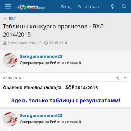
Вход
Регистрация
ВХЛ
Таблицы конкурса прогнозов - ВХЛ
2014/2015
А
Д
Seregamamenov23
07.08.2014
в
а
т
т
Seregamamenov23
о
а
Супермодератор
Рейтинг сезона: 0
р
н
т
а
е
ч
07.08.2014
#1
м
а
ы
л
Òàáëèöû êîíêóðñà ïðîãíîçîâ - ÂÕË 2014/2015
а
Здесь только таблицы с результатами!
Seregamamenov23
Супермодератор
Рейтинг сезона: 0