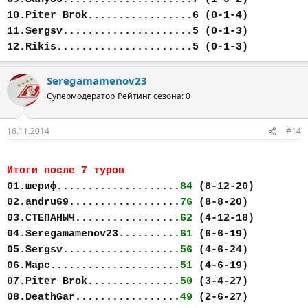
10.Piter Brok.................6 (0-1-4)
11.Sergsv.....................5 (0-1-3)
12.Rikis......................5 (0-1-3)
Seregamamenov23
Супермодератор
Рейтинг сезона: 0
16.11.2014
#14
Итоги после 7 туров
01.шериф....................
84
(8-12-20)
02.andru69..................
76
(8-8-20)
03.СТЕПАНЫЧ.................
62
(4-12-18)
04.Seregamamenov23..........
61
(6-6-19)
05.Sergsv...................
56
(4-6-24)
06.Марс.....................
51
(4-6-19)
07.Piter Brok...............
50
(3-4-27)
08.DeathGar.................
49
(2-6-27)