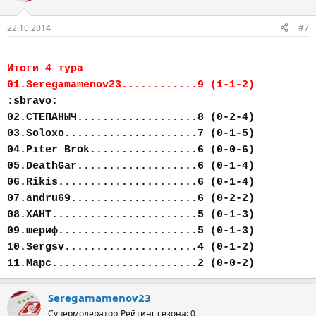
22.10.2014
#7
Итоги 4 тура
01.Seregamamenov23............9 (1-1-2)
:sbravo:
02.СТЕПАНЫЧ...................8 (0-2-4)
03.Soloxo.....................7 (0-1-5)
04.Piter Brok.................6 (0-0-6)
05.DeathGar...................6 (0-1-4)
06.Rikis......................6 (0-1-4)
07.andru69....................6 (0-2-2)
08.ХАНТ.......................5 (0-1-3)
09.шериф......................5 (0-1-3)
10.Sergsv.....................4 (0-1-2)
11.Марс.......................2 (0-0-2)
Seregamamenov23
Супермодератор
Рейтинг сезона: 0