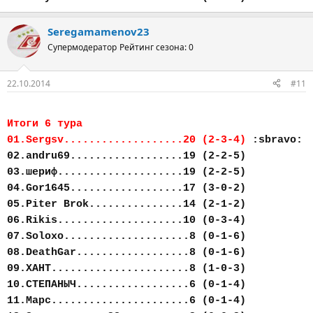
Seregamamenov23
Супермодератор
Рейтинг сезона: 0
22.10.2014
#11
Итоги 6 тура
01.Sergsv...................20 (2-3-4)
:sbravo:
02.andru69..................19 (2-2-5)
03.шериф....................19 (2-2-5)
04.Gor1645..................17 (3-0-2)
05.Piter Brok...............14 (2-1-2)
06.Rikis....................10 (0-3-4)
07.Soloxo....................8 (0-1-6)
08.DeathGar..................8 (0-1-6)
09.ХАНТ......................8 (1-0-3)
10.СТЕПАНЫЧ..................6 (0-1-4)
11.Марс......................6 (0-1-4)