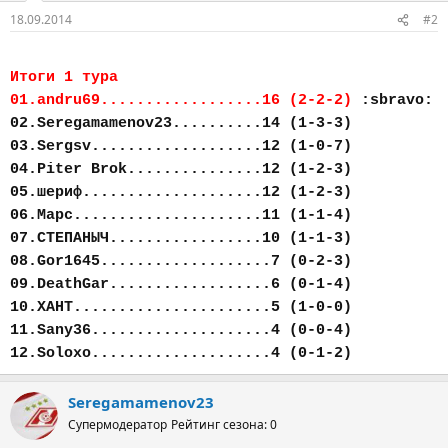
18.09.2014
#2
Итоги 1 тура
01.andru69..................16 (2-2-2)
:sbravo:
02.Seregamamenov23..........14 (1-3-3)
03.Sergsv...................12 (1-0-7)
04.Piter Brok...............12 (1-2-3)
05.шериф....................12 (1-2-3)
06.Марс.....................11 (1-1-4)
07.СТЕПАНЫЧ.................10 (1-1-3)
08.Gor1645...................7 (0-2-3)
09.DeathGar..................6 (0-1-4)
10.ХАНТ......................5 (1-0-0)
11.Sany36....................4 (0-0-4)
12.Soloxo....................4 (0-1-2)
Seregamamenov23
Супермодератор
Рейтинг сезона: 0