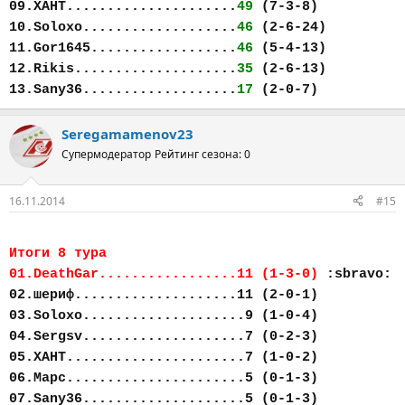
09.ХАНТ.....................
49
(7-3-8)
10.Soloxo...................
46
(2-6-24)
11.Gor1645..................
46
(5-4-13)
12.Rikis....................
35
(2-6-13)
13.Sany36...................
17
(2-0-7)
Seregamamenov23
Супермодератор
Рейтинг сезона: 0
16.11.2014
#15
Итоги 8 тура
01.DeathGar.................11 (1-3-0)
:sbravo:
02.шериф....................11 (2-0-1)
03.Soloxo....................9 (1-0-4)
04.Sergsv....................7 (0-2-3)
05.ХАНТ......................7 (1-0-2)
06.Марс......................5 (0-1-3)
07.Sany36....................5 (0-1-3)