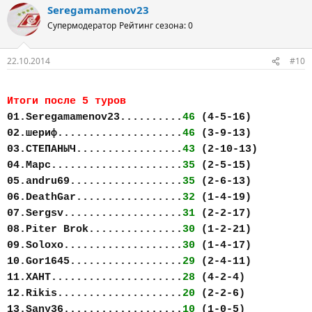
Seregamamenov23
Супермодератор
Рейтинг сезона: 0
22.10.2014
#10
Итоги после 5 туров
01.Seregamamenov23..........
46
(4-5-16)
02.шериф....................
46
(3-9-13)
03.СТЕПАНЫЧ.................
43
(2-10-13)
04.Марс.....................
35
(2-5-15)
05.andru69..................
35
(2-6-13)
06.DeathGar.................
32
(1-4-19)
07.Sergsv...................
31
(2-2-17)
08.Piter Brok...............
30
(1-2-21)
09.Soloxo...................
30
(1-4-17)
10.Gor1645..................
29
(2-4-11)
11.ХАНТ.....................
28
(4-2-4)
12.Rikis....................
20
(2-2-6)
13.Sany36...................
10
(1-0-5)