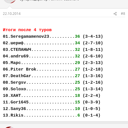
22.10.2014
#8
Итоги после 4 туров
01.Seregamamenov23..........
36
(3-4-13)
02.шериф....................
34
(2-7-10)
03.СТЕПАНЫЧ.................
32
(1-8-11)
04.andru69..................
32
(2-6-10)
05.Марс.....................
29
(2-3-13)
06.Piter Brok...............
27
(1-2-18)
07.DeathGar.................
27
(1-3-16)
08.Sergsv...................
25
(1-2-16)
09.Soloxo...................
25
(1-3-14)
10.ХАНТ.....................
18
(2-2-4)
11.Gor1645..................
15
(0-3-9)
12.Sany36...................
10
(1-0-5)
13.Rikis....................
.6
(0-1-4)