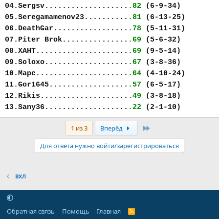
04.Sergsv...................
.82
(6-9-34)
05.Seregamamenov23..........
.81
(6-13-25)
06.DeathGar.................
.78
(5-11-31)
07.Piter Brok...............
.69
(5-6-32)
08.ХАНТ.....................
.69
(9-5-14)
09.Soloxo...................
.67
(3-8-36)
10.Марс.....................
.64
(4-10-24)
11.Gor1645..................
.57
(6-5-17)
12.Rikis....................
.49
(3-8-18)
13.Sany36...................
.22
(2-1-10)
Последняя
1 из 3
Вперёд
Для ответа нужно войти/зарегистрироваться
ВХЛ
Обратная связь
Помощь
Главная
R
S