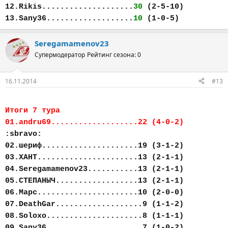
12.Rikis....................
30
(2-5-10)
13.Sany36...................
10
(1-0-5)
Seregamamenov23
Супермодератор
Рейтинг сезона: 0
16.11.2014
#13
Итоги 7 тура
01.andru69...................22 (4-0-2)
:sbravo:
02.шериф.....................19 (3-1-2)
03.ХАНТ......................13 (2-1-1)
04.Seregamamenov23...........13 (2-1-1)
05.СТЕПАНЫЧ..................13 (2-1-1)
06.Марс......................10 (2-0-0)
07.DeathGar...................9 (1-1-2)
08.Soloxo.....................8 (1-1-1)
09.Sany36.....................7 (1-0-2)