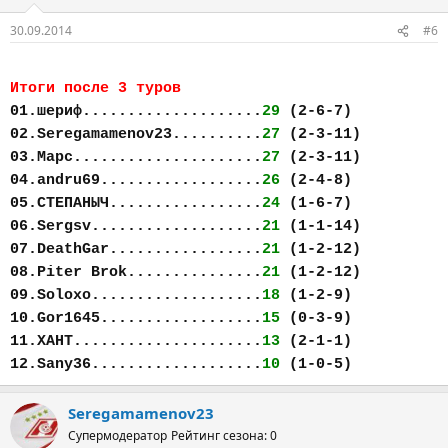
30.09.2014
#6
Итоги после 3 туров
01.шериф....................
29
(2-6-7)
02.Seregamamenov23..........
27
(2-3-11)
03.Марс.....................
27
(2-3-11)
04.andru69..................
26
(2-4-8)
05.СТЕПАНЫЧ.................
24
(1-6-7)
06.Sergsv...................
21
(1-1-14)
07.DeathGar.................
21
(1-2-12)
08.Piter Brok...............
21
(1-2-12)
09.Soloxo...................
18
(1-2-9)
10.Gor1645..................
15
(0-3-9)
11.ХАНТ.....................
13
(2-1-1)
12.Sany36...................
10
(1-0-5)
Seregamamenov23
Супермодератор
Рейтинг сезона: 0