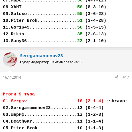
07.Марс.....................
56
(4-7-22)
08.ХАНТ.....................
56
(8-3-10)
09.Soloxo...................
55
(3-6-28)
10.Piter Brok...............
51
(3-4-28)
11.Gor1645..................
50
(5-5-15)
12.Rikis....................
35
(2-6-13)
13.Sany36...................
22
(2-1-10)
Seregamamenov23
Супермодератор
Рейтинг сезона: 0
16.11.2014
#17
Итоги 9 тура
01.Sergsv...................16 (2-1-4)
:sbravo:
02.Seregamamenov23..........12 (0-4-4)
03.шериф....................12 (1-2-3)
04.DeathGar.................11 (1-1-4)
05.Piter Brok...............10 (1-1-3)