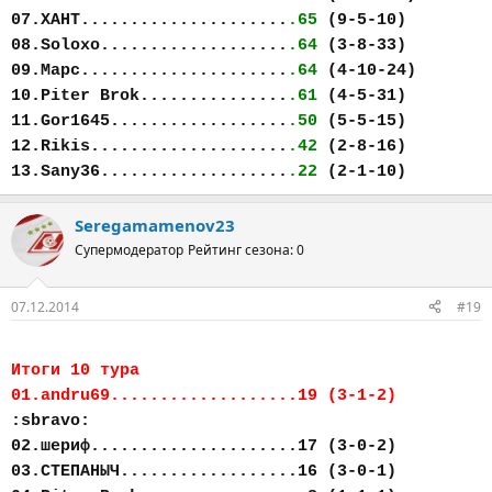
07.ХАНТ.....................
.65
(9-5-10)
08.Soloxo...................
.64
(3-8-33)
09.Марс.....................
.64
(4-10-24)
10.Piter Brok...............
.61
(4-5-31)
11.Gor1645..................
.50
(5-5-15)
12.Rikis....................
.42
(2-8-16)
13.Sany36...................
.22
(2-1-10)
Seregamamenov23
Супермодератор
Рейтинг сезона: 0
07.12.2014
#19
Итоги 10 тура
01.andru69...................19 (3-1-2)
:sbravo:
02.шериф.....................17 (3-0-2)
03.СТЕПАНЫЧ..................16 (3-0-1)