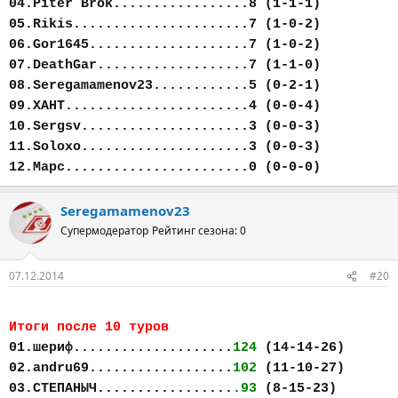
04.Piter Brok.................8 (1-1-1)
05.Rikis......................7 (1-0-2)
06.Gor1645....................7 (1-0-2)
07.DeathGar...................7 (1-1-0)
08.Seregamamenov23............5 (0-2-1)
09.ХАНТ.......................4 (0-0-4)
10.Sergsv.....................3 (0-0-3)
11.Soloxo.....................3 (0-0-3)
12.Марс.......................0 (0-0-0)
Seregamamenov23
Супермодератор
Рейтинг сезона: 0
07.12.2014
#20
Итоги после 10 туров
01.шериф....................
124
(14-14-26)
02.andru69..................
102
(11-10-27)
03.СТЕПАНЫЧ.................
.93
(8-15-23)