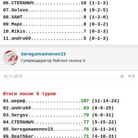
06.СТЕПАНЫЧ.................10 (1-1-3)
07.Soloxo....................9 (0-2-5)
08.ХАНТ......................9 (1-2-0)
09.Марс......................8 (0-3-2)
10.Rikis.....................7 (0-2-3)
11.andru69...................5 (0-1-3)
Seregamamenov23
Супермодератор
Рейтинг сезона: 0
16.11.2014
#18
Итоги после 9 туров
01.шериф....................
107
(11-14-24)
02.andru69..................
.83
(8-9-25)
03.Sergsv...................
.79
(6-9-31)
04.СТЕПАНЫЧ.................
.77
(5-15-22)
05.Seregamamenov23..........
.76
(6-11-24)
06.DeathGar.................
.71
(4-10-31)