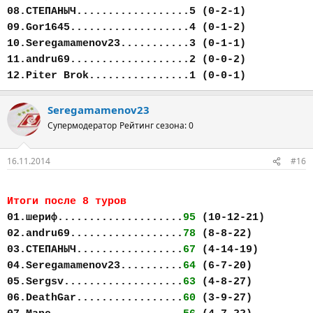
08.СТЕПАНЫЧ..................5 (0-2-1)
09.Gor1645...................4 (0-1-2)
10.Seregamamenov23...........3 (0-1-1)
11.andru69...................2 (0-0-2)
12.Piter Brok................1 (0-0-1)
Seregamamenov23
Супермодератор
Рейтинг сезона: 0
16.11.2014
#16
Итоги после 8 туров
01.шериф....................
95
(10-12-21)
02.andru69..................
78
(8-8-22)
03.СТЕПАНЫЧ.................
67
(4-14-19)
04.Seregamamenov23..........
64
(6-7-20)
05.Sergsv...................
63
(4-8-27)
06.DeathGar.................
60
(3-9-27)