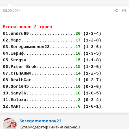
30.09.2014
#4
Итоги после 2 туров
01.andru69..................
20
(2-3-4)
02.Марс.....................
17
(1-2-8)
03.Seregamamenov23..........
17
(1-3-6)
04.шериф....................
16
(1-3-5)
05.Sergsv...................
15
(1-1-8)
06.Piter Brok...............
15
(1-2-6)
07.СТЕПАНЫЧ.................
14
(1-2-5)
08.DeathGar.................
11
(0-2-7)
09.Gor1645..................
10
(0-2-6)
10.Sany36...................
10
(1-0-5)
11.Soloxo...................
.8
(0-2-4)
12.ХАНТ.....................
.6
(1-0-1)
Seregamamenov23
Супермодератор
Рейтинг сезона: 0