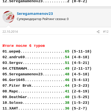
12.Seregamamenov23...........2 (0-0-2)
Seregamamenov23
Супермодератор
Рейтинг сезона: 0
22.10.2014
#12
Итоги после 6 туров
01.шериф....................
65
(5-11-18)
02.andru69..................
54
(4-8-18)
03.Sergsv...................
51
(4-5-21)
04.СТЕПАНЫЧ.................
49
(2-11-17)
05.Seregamamenov23..........
48
(4-5-18)
06.Gor1645..................
46
(5-4-13)
07.Piter Brok...............
44
(3-3-23)
08.Марс.....................
41
(2-6-19)
09.DeathGar.................
40
(1-5-25)
10.Soloxo...................
38
(1-5-23)
11.ХАНТ.....................
36
(5-2-7)