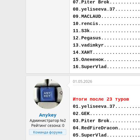
07.Piter Brok..........
08.yeliseeva.37........
09.MACLAUD.............
10.rencis..............
11.S3k.................
12.Pegasus.............
13.vadimkyr............
14.ХАНТ................
15.Олененок............
16.SuperVlad...........
01.05.2026
Итоги после 23 туров
01.yeliseeva.37........
02.GEK.................
Anykey
Администратор №2
03.Piter Brok..........
Рейтинг сезона: 0
04.RedFireDracon.......
Команда форума
05.SuperVlad...........