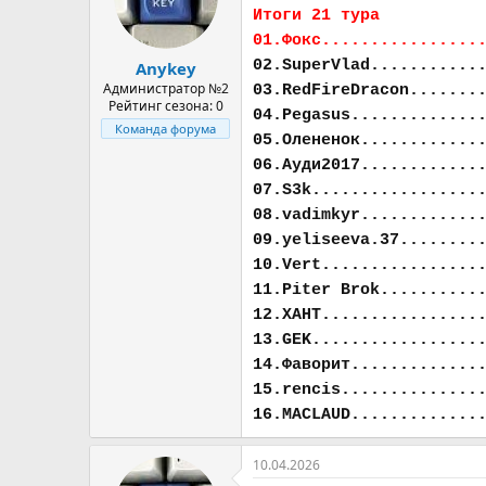
а
Итоги 21 тура
01.Фокс................
02.SuperVlad...........
Anykey
Администратор №2
03.RedFireDracon.......
Рейтинг сезона: 0
04.Pegasus.............
Команда форума
05.Олененок............
06.Ауди2017............
07.S3k.................
08.vadimkyr............
09.yeliseeva.37........
10.Vert................
11.Piter Brok..........
12.ХАНТ................
13.GEK.................
14.Фаворит.............
15.rencis..............
16.MACLAUD.............
10.04.2026