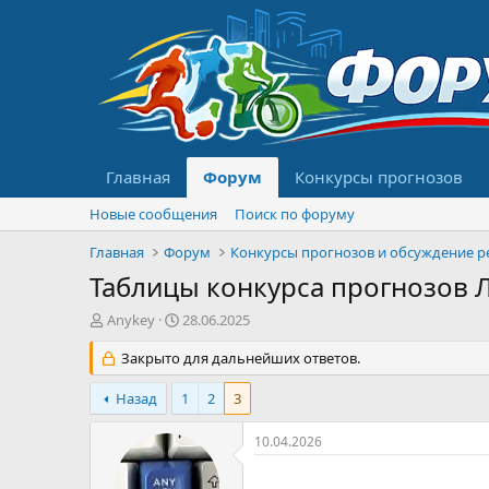
Главная
Форум
Конкурсы прогнозов
Новые сообщения
Поиск по форуму
Главная
Форум
Таблицы конкурса прогнозов Л
А
Д
Anykey
28.06.2025
в
а
т
Закрыто для дальнейших ответов.
т
о
а
р
н
Назад
1
2
3
т
а
е
ч
10.04.2026
м
а
ы
л