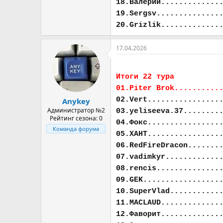
18.Валерий.............
19.Sergsv..............
20.Grizlik.............
17.04.2026
Итоги 22 тура
01.Piter Brok..........
02.Vert................
Anykey
Администратор №2
03.yeliseeva.37........
Рейтинг сезона: 0
04.Фокс................
Команда форума
05.ХАНТ................
06.RedFireDracon.......
07.vadimkyr............
08.rencis..............
09.GEK.................
10.SuperVlad...........
11.MACLAUD.............
12.Фаворит.............