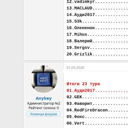
12.vadimkyr............
13.MACLAUD.............
14.Ауди2017............
15.S3k.................
16.Олененок............
17.Mihus...............
18.Валерий.............
19.Sergsv..............
20.Grizlik.............
01.05.2026
Итоги 23 тура
01.Ауди2017............
02.GEK.................
Anykey
Администратор №2
03.Фаворит.............
Рейтинг сезона: 0
04.RedFireDracon.......
Команда форума
05.Фокс................
06.Vert................