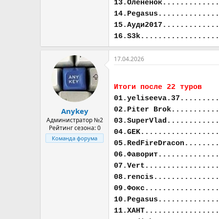
13.Олененок............
14.Pegasus.............
15.Ауди2017............
16.S3k.................
17.04.2026
Итоги после 22 туров
01.yeliseeva.37........
02.Piter Brok..........
Anykey
Администратор №2
03.SuperVlad...........
Рейтинг сезона: 0
04.GEK.................
Команда форума
05.RedFireDracon.......
06.Фаворит.............
07.Vert................
08.rencis..............
09.Фокс................
10.Pegasus.............
11.ХАНТ................