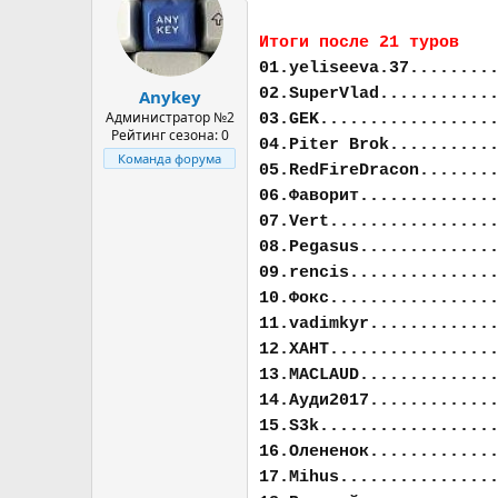
Итоги после 21 туров
01.yeliseeva.37........
02.SuperVlad...........
Anykey
Администратор №2
03.GEK.................
Рейтинг сезона: 0
04.Piter Brok..........
Команда форума
05.RedFireDracon.......
06.Фаворит.............
07.Vert................
08.Pegasus.............
09.rencis..............
10.Фокс................
11.vadimkyr............
12.ХАНТ................
13.MACLAUD.............
14.Ауди2017............
15.S3k.................
16.Олененок............
17.Mihus...............