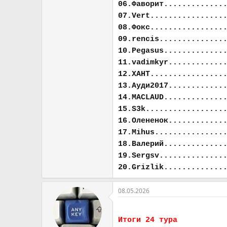
06.Фаворит.............
07.Vert................
08.Фокс................
09.rencis..............
10.Pegasus.............
11.vadimkyr............
12.ХАНТ................
13.Ауди2017............
14.MACLAUD.............
15.S3k.................
16.Олененок............
17.Mihus...............
18.Валерий.............
19.Sergsv..............
20.Grizlik.............
08.05.2026
Итоги 24 тура