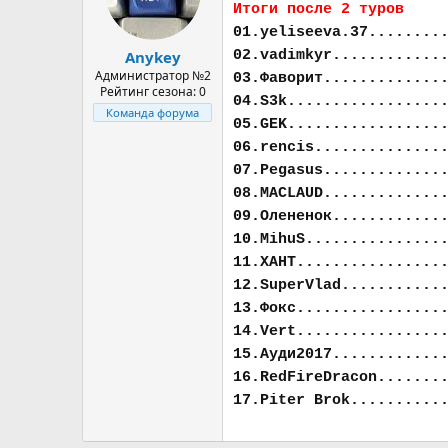
Итоги после 2 туров
01.yeliseeva.37........
02.vadimkyr............
Anykey
Администратор №2
03.Фаворит.............
Рейтинг сезона: 0
04.S3k.................
Команда форума
05.GEK.................
06.rencis..............
07.Pegasus.............
08.MACLAUD.............
09.Олененок............
10.MihuS...............
11.ХАНТ................
12.SuperVlad...........
13.Фокс................
14.Vert................
15.Ауди2017............
16.RedFireDracon.......
17.Piter Brok..........