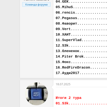
04.GEK.................
Команда форума
05.MihuS...............
06.rencis..............
07.Pegasus.............
08.Фаворит.............
09.Vert................
10.ХАНТ................
11.SuperVlad...........
12.S3k.................
13.Олененок............
14.Piter Brok..........
15.Фокс................
16.RedFireDracon.......
17.Ауди2017............
18.07.2025
Итоги 2 тура
01.S3k.................