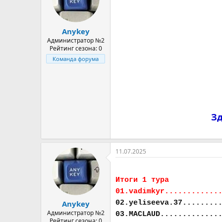
а
Anykey
Администратор №2
Рейтинг сезона: 0
Команда форума
Зд
11.07.2025
Итоги 1 тура
01.vadimkyr............
02.yeliseeva.37........
Anykey
Администратор №2
03.MACLAUD.............
Рейтинг сезона: 0