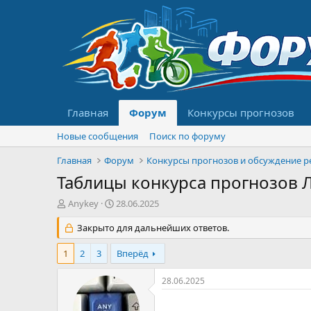
Главная
Форум
Конкурсы прогнозов
Новые сообщения
Поиск по форуму
Главная
Форум
Таблицы конкурса прогнозов Л
А
Д
Anykey
28.06.2025
в
а
т
Закрыто для дальнейших ответов.
т
о
а
р
н
1
2
3
Вперёд
т
а
е
ч
28.06.2025
м
а
ы
л