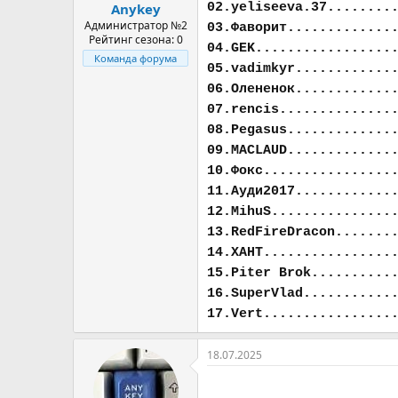
02.yeliseeva.37........
Anykey
Администратор №2
03.Фаворит.............
Рейтинг сезона: 0
04.GEK.................
Команда форума
05.vadimkyr............
06.Олененок............
07.rencis..............
08.Pegasus.............
09.MACLAUD.............
10.Фокс................
11.Ауди2017............
12.MihuS...............
13.RedFireDracon.......
14.ХАНТ................
15.Piter Brok..........
16.SuperVlad...........
17.Vert................
18.07.2025