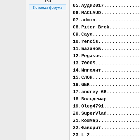
160
05.Ауди2017............
Команда форума
06.MACLAUD.............
07.admin...............
08.Piter Brok..........
09.Саул................
10.rencis..............
11.Базанов.............
12.Pegasus.............
13.7000$...............
14.Ипполит.............
15.СЛОН................
16.GEK.................
17.andrey 66...........
18.Вольдемар...........
19.Oleg4791............
20.SuperVlad...........
21.кошмар..............
22.Фаворит.............
23.L Z.................