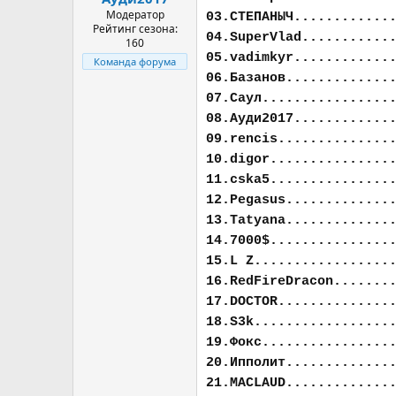
Модератор
03.СТЕПАНЫЧ............
Рейтинг сезона:
04.SuperVlad...........
160
05.vadimkyr............
Команда форума
06.Базанов.............
07.Саул................
08.Ауди2017............
09.rencis..............
10.digor...............
11.cska5...............
12.Pegasus.............
13.Tatyana.............
14.7000$...............
15.L Z.................
16.RedFireDracon.......
17.DOCTOR..............
18.S3k.................
19.Фокс................
20.Ипполит.............
21.MACLAUD.............