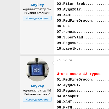
02.Piter Brok..........
Anykey
Администратор №2
03.Ауди2017............
Рейтинг сезона: 0
04.ХАНТ................
Команда форума
05.RedFireDracon.......
06.GEK.................
07.rencis..............
08.SuperVlad...........
09.Pegasus.............
10.pavelkyr............
27.03.2024
Итоги после 12 туров
01.RedFireDracon.......
02.Ауди2017............
Anykey
Администратор №2
03.Pegasus.............
Рейтинг сезона: 0
04.Фаворит.............
Команда форума
05.ХАНТ................
06.МИТЯ................