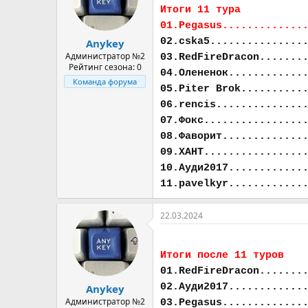
а
Итоги 11 тура
01.Pegasus.............
02.cska5...............
Anykey
Администратор №2
03.RedFireDracon.......
Рейтинг сезона: 0
04.Олененок............
Команда форума
05.Piter Brok..........
06.rencis..............
07.Фокс................
08.Фаворит.............
09.ХАНТ................
10.Ауди2017............
11.pavelkyr............
22.03.2024
Итоги после 11 туров
01.RedFireDracon.......
02.Ауди2017............
Anykey
Администратор №2
03.Pegasus.............