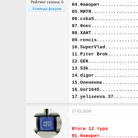
Рейтинг сезона: 0
04.Фаворит.............
Команда форума
05.МИТЯ................
06.cska5...............
07.Фокс................
08.ХАНТ................
09.rencis..............
10.SuperVlad...........
11.Piter Brok..........
12.GEK.................
13.S3k.................
14.digor...............
15.Олененок............
16.Gor1645.............
17.yeliseeva.37........
27.03.2024
Итоги 12 тура
01.Фаворит.............