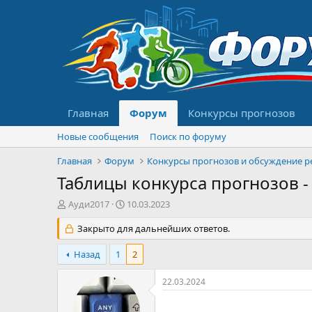
Главная
Форум
Конкурсы прогнозов
Новые сообщения
Поиск по форуму
Главная
Форум
Таблицы конкурса прогнозов -
А
Д
Ауди2017
10.03.2023
в
а
т
Закрыто для дальнейших ответов.
т
о
а
р
н
Назад
1
2
т
а
е
ч
22.03.2024
м
а
ы
л