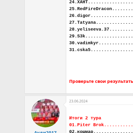
24.ХАНТ................
25.RedFireDracon.......
26.digor...............
27.Tatyana.............
28.yeliseeva.37........
29.S3k.................
30.vadimkyr............
31.cska5...............
Проверьте свои результат
23.06.2024
Итоги 2 тура
01.Piter Brok..........
02.кошмар..............
Ауди2017