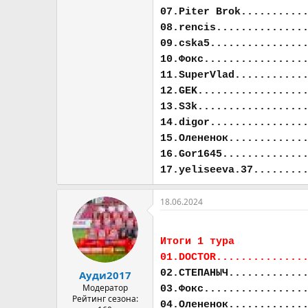
07.Piter Brok..........
08.rencis..............
09.cska5...............
10.Фокс................
11.SuperVlad...........
12.GEK.................
13.S3k.................
14.digor...............
15.Олененок............
16.Gor1645.............
17.yeliseeva.37........
18.06.2024
Итоги 1 тура
01.DOCTOR..............
02.СТЕПАНЫЧ............
Ауди2017
Модератор
03.Фокс................
Рейтинг сезона:
04.Олененок............