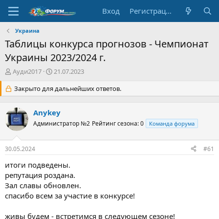
Вход
Регистрация
Украина
Таблицы конкурса прогнозов - Чемпионат
Украины 2023/2024 г.
А
Д
Ауди2017
21.07.2023
в
а
т
Закрыто для дальнейших ответов.
т
о
а
р
н
Anykey
т
а
е
Администратор №2
ч
Рейтинг сезона: 0
Команда форума
м
а
ы
л
30.05.2024
#61
а
итоги подведены.
репутация роздана.
Зал славы обновлен.
спасибо всем за участие в конкурсе!
живы будем - встретимся в следующем сезоне!