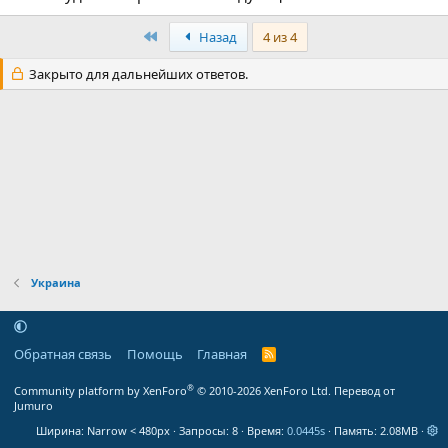
Первый
Назад
4 из 4
Закрыто для дальнейших ответов.
Украина
Обратная связь
Помощь
Главная
R
S
S
®
Community platform by XenForo
© 2010-2026 XenForo Ltd.
Перевод от
Jumuro
Ширина
Запросы
8
Время
0.0445s
Память
2.08MB