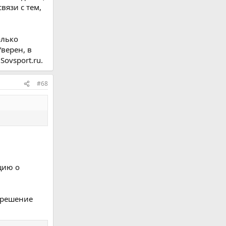
вязи с тем,
олько
верен, в
ovsport.ru.
#68
цию о
азрешение