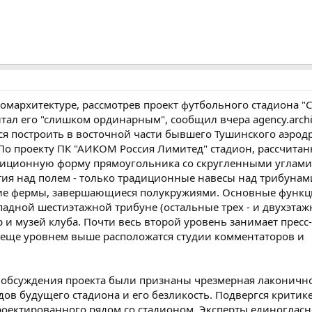
омархитектуре, рассмотрев проект футбольного стадиона "С
тал его "слишком ординарным", сообщил вчера agency.archi
я построить в восточной части бывшего Тушинского аэрод
По проекту ПК "АИКОМ Россия Лимитед" стадион, рассчитан
диционную форму прямоугольника со скругленными углами.
ия над полем - только традиционные навесы над трибунам
ие фермы, завершающиеся полукружиями. Основные функ
дной шестиэтажной трибуне (остальные трех - и двухэтажн
 и музей клуба. Почти весь второй уровень занимает пресс-
 еще уровнем выше расположатся студии комментаторов и
 обсуждения проекта были признаны чрезмерная лаконичн
дов будущего стадиона и его безликость. Подвергся критик
оектированного рядом со стадионом. Эксперты единогласн