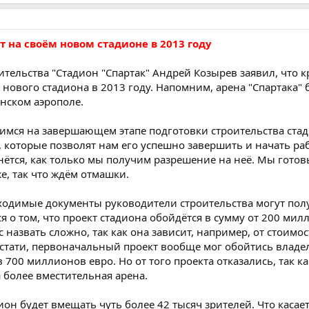
т на своём новом стадионе в 2013 году
ительства "Стадион "Спартак" Андрей Козырев заявил, что 
 нового стадиона в 2013 году. Напомним, арена "Спартака" 
нском аэрополе.
мся на завершающем этапе подготовки строительства стад
, которые позволят нам его успешно завершить и начать ра
нётся, как только мы получим разрешение на неё. Мы готов
же, так что ждём отмашки.
бходимые документы руководители строительства могут пол
 о том, что проект стадиона обойдётся в сумму от 200 мил
назвать сложно, так как она зависит, например, от стоимо
стати, первоначальный проект вообще мог обойтись владе
 700 миллионов евро. Но от того проекта отказались, так ка
более вместительная арена.
он будет вмещать чуть более 42 тысяч зрителей. Что касае