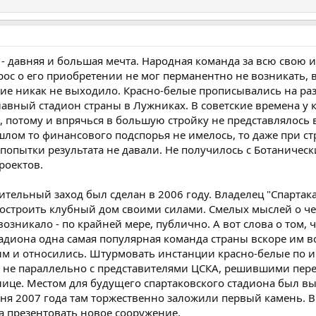
" - давняя и большая мечта. Народная команда за всю свою 
рос о его приобретении не мог перманентно не возникать, 
ение никак не выходило. Красно-белые прописывались на ра
лавный стадион страны в Лужниках. В советские времена у 
 потому и впрячься в большую стройку не представлялось
лом то финансового подспорья не имелось, то даже при ст
пытки результата не давали. Не получилось с Ботаническ
роектов.
ительный заход был сделан в 2006 году. Владелец "Спартак
остроить клубный дом своими силами. Смелых мыслей о ч
возникало - по крайней мере, публично. А вот слова о том, 
адиона одна самая популярная команда страны вскоре им в
овым и относились. Штурмовать инстанции красно-белые по 
и не параллельно с представителями ЦСКА, решившими пер
лице. Местом для будущего спартаковского стадиона был в
ня 2007 года там торжественно заложили первый камень. В
да презентовать новое сооружение.