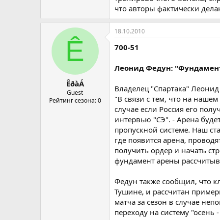
что авторы фактически дел
18.10.2010
Ê
700-51
Леонид Федун: "Фундамент
ÊðàÁ
Владелец "Спартака" Леонид
Guest
"В связи с тем, что на наше
Рейтинг сезона: 0
случае если Россия его полу
интервью "СЭ". - Арена буд
пропускной системе. Наш ст
где появится арена, провод
получить ордер и начать стр
фундамент арены рассчитыва
Федун также сообщил, что к
Тушине, и рассчитан пример
матча за сезон в случае не
переходу на систему "осень -