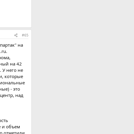
#65
партак" на
.ru.
рома,
ный на 42
 У него не
и, которые
циональные
ые) - это
центр, над
ость
е и объем
о отметили,