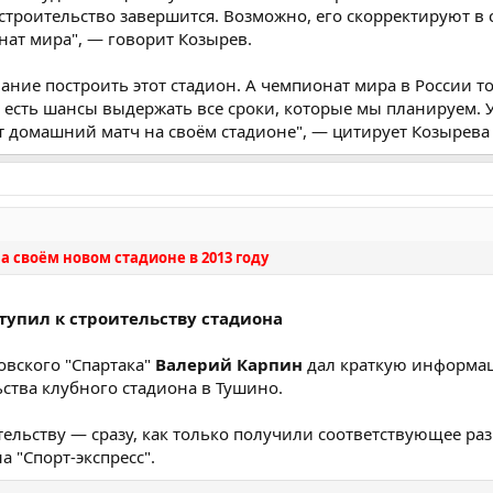
а строительство завершится. Возможно, его скорректируют в с
нат мира", — говорит Козырев.
лание построить этот стадион. А чемпионат мира в России т
с есть шансы выдержать все сроки, которые мы планируем. У
т домашний матч на своём стадионе", — цитирует Козырева S
а своём новом стадионе в 2013 году
тупил к строительству стадиона
овского "Спартака"
Валерий Карпин
дал краткую информа
ьства клубного стадиона в Тушино.
ительству — сразу, как только получили соответствующее р
а "Спорт-экспресс".