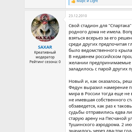
Марс
и
Light
Р
е
а
23.12.2010
к
ц
Свой стадион для "Спартака
и
и
родного дома не имела. Воп
:
взяться всерьез за его реш
среди других предпочитая г
SAXAR
было ведомственного крыла,
Креативный
В недавнем российском прош
модератор
Рейтинг сезона: 0
желании предпринимаемые по
заладилось с парой других п
Новый и, как оказалось, реш
Федун выразил намерение п
мира в России тогда еще не 
не имевшая собственного ст
обзаведется, как раз к так
судьбы отправились едва л
старую арену на Песчаной у
Тушинского аэродрома. 2 ию
значилось через два-три го