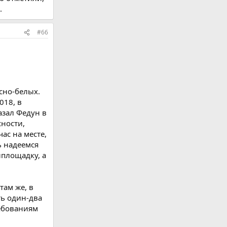
.
#66
сно-белых.
018, в
азал Федун в
сности,
ас на месте,
ь надеемся
йплощадку, а
там же, в
ть один-два
ребованиям