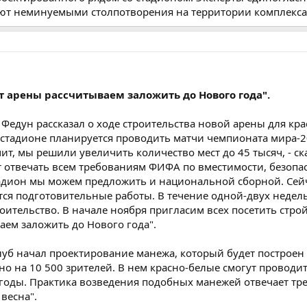
ают неминуемыми столпотворения на территории комплекса
 арены рассчитываем заложить до Нового года".
 Федун рассказал о ходе строительства новой арены для кра
м стадионе планируется проводить матчи чемпионата мира-2
чит, мы решили увеличить количество мест до 45 тысяч, - ск
ет отвечать всем требованиям ФИФА по вместимости, безопа
адион мы можем предложить и национальной сборной. Сейч
ятся подготовительные работы. В течение одной-двух недел
оительство. В начале ноября пригласим всех посетить стро
ем заложить до Нового года".
луб начал проектирование манежа, который будет построен 
но на 10 500 зрителей. В нем красно-белые смогут проводи
погоды. Практика возведения подобных манежей отвечает т
 весна".