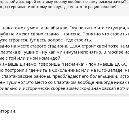
е-красной диаспорой по этому поводу вообще не вижу смысла-зачем? .
н, вы ерничаете по этому поводу..где тут что-то рациональное?
надо тоже с умом, а не абы как. Ежу понятно что ситуация, 
уба не имеют своих стадио - нонсенс. Понятно что строить 
уже строится. Тут весь вопрос - где строить.
дио на месте старого стадиона. ЦСКА строит свой тоже на м
 Спартака в Тушино - ну как минимум непонятно. В Москве и
е с той или иной командой.
онимаешь Динамо, говоришь "Песчанка" - понимаешь ЦСКА.
ио построили где-нить в Сокольниках или на Юго-Западе, н
, спартаковские районы, преобладают его болельщики, ист
 чем Тушино? Это место со Спартаком вообще никогда никак
ориально и исторически скорее армейско-динамовская вотчи
итории.