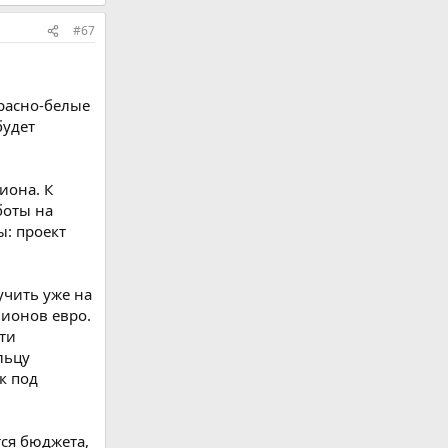
#67
красно-белые
будет
иона. К
боты на
ы: проект
учить уже на
лионов евро.
сти
льцу
к под
тся бюджета,