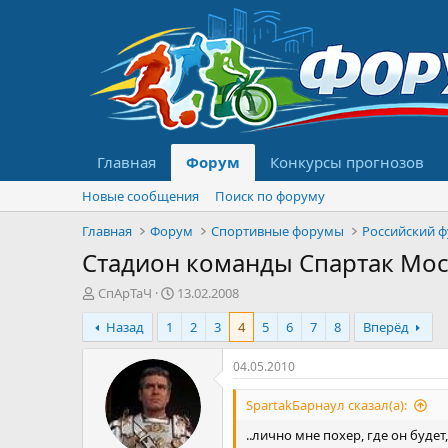
Главная
Форум
Конкурсы прогнозов
Новые сообщения
Поиск по форуму
Главная
Форум
Спортивные форумы
Российский 
Стадион команды Спартак Мо
А
Д
СпАрТаЧ
13.02.2008
в
а
Назад
1
2
3
4
5
6
7
8
Вперёд
т
т
о
а
р
н
04.05.2010
т
а
е
ч
SpartakБарнаул сказал(а):
м
а
..лично мне похер, где он будет,
ы
л