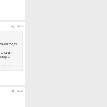
#63
70–80 годах
тельная
атор и
а. Однако
ой площадки и
вторая –
ы поля –
#64