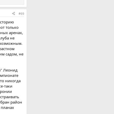
#69
историю
вот только
зных аренах,
клуба не
 возможным.
растном
им садом, не
а" Леонид
емпионате
что никогда
се-таки
иронии
естраивать
ыбран район
 планах