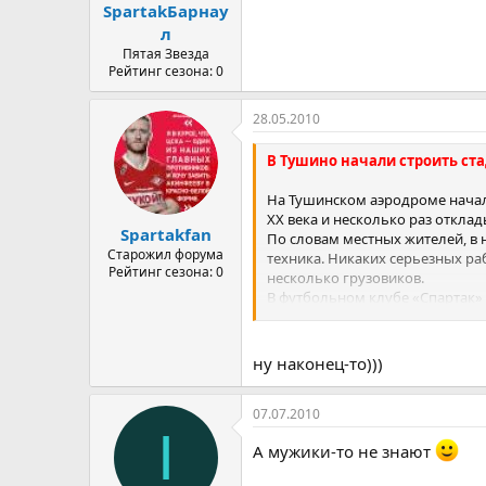
SpartakБарнау
л
Пятая Звезда
Рейтинг сезона: 0
28.05.2010
В Тушино начали строить ст
На Тушинском аэродроме начало
XX века и несколько раз откла
Spartakfan
По словам местных жителей, в 
Старожил форума
техника. Никаких серьезных ра
Рейтинг сезона: 0
несколько грузовиков.
В футбольном клубе «Спартак»
подтвердили, что он будет «в Т
На схеме, представленной на са
закрытой. Первая площадка – ос
ну наконец-то)))
спортивный зал на 12 тыс. мес
110Ч72 м. Вместе со стадионом
07.07.2010
Источник:
http://www.severinfo.
I
А мужики-то не знают