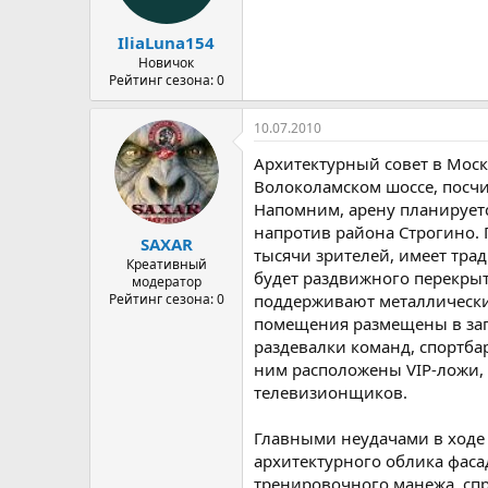
IliaLuna154
Новичок
Рейтинг сезона: 0
10.07.2010
Архитектурный совет в Моск
Волоколамском шоссе, посчи
Напомним, арену планируетс
напротив района Строгино. 
SAXAR
тысячи зрителей, имеет тра
Креативный
будет раздвижного перекрыт
модератор
Рейтинг сезона: 0
поддерживают металлическ
помещения размещены в запа
раздевалки команд, спортбар
ним расположены VIP-ложи,
телевизионщиков.
Главными неудачами в ходе
архитектурного облика фаса
тренировочного манежа, спр