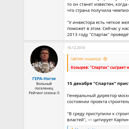
то он станет известен, когд
что страна получила чемпио
"У инвестора есть четкое же
поможет в этом. Сейчас у на
2013 году "Спартак" проведё
16.12.2010
S@HёK сказал(а):
Козырев: "Спартак" сыграет н
ГЕРА-Horse
15 декабря "Спартак" прис
Вольный
поселенец
Рейтинг сезона: 0
Генеральный директор моск
состоянии проекта строител
"В среду приступили к стро
властей", — цитирует Карпин