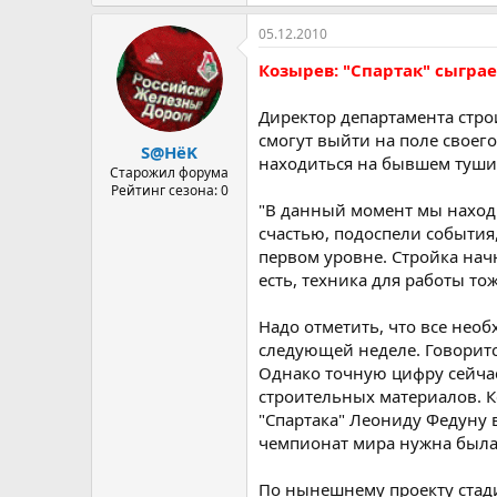
05.12.2010
Козырев: "Спартак" сыграе
Директор департамента стро
смогут выйти на поле своего
S@HёK
находиться на бывшем туши
Старожил форума
Рейтинг сезона: 0
"В данный момент мы находи
счастью, подоспели события
первом уровне. Стройка нач
есть, техника для работы то
Надо отметить, что все нео
следующей неделе. Говорится
Однако точную цифру сейчас 
строительных материалов. К
"Спартака" Леониду Федуну в
чемпионат мира нужна была 
По нынешнему проекту стади