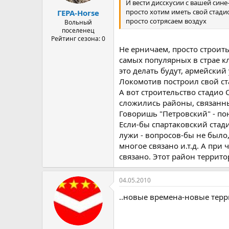
И вести дисскусии с вашей син
а
просто хотим иметь свой стадио
ГЕРА-Horse
просто сотрясаем воздух
Вольный
поселенец
Рейтинг сезона: 0
Не ерничаем, просто строить 
самых популярных в страе кл
это делать будут, армейский 
Локомотив построил свой ста
А вот строительство стадио
сложились районы, связанны
Говоришь "Петровский" - п
Если-бы спартаковский стад
лужи - вопросов-бы не было
многое связано и.т.д. А при
связано. Этот район террит
04.05.2010
..новые времена-новые терр