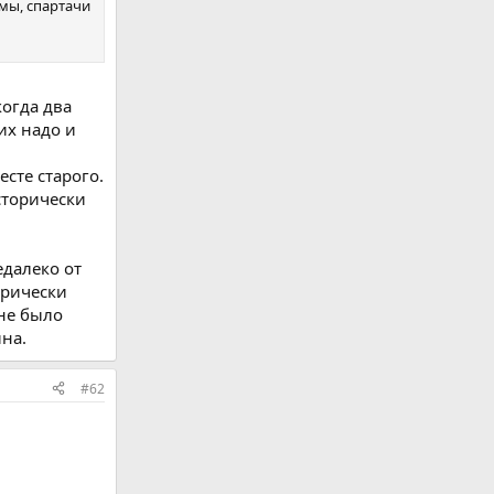
.мы, спартачи
когда два
их надо и
есте старого.
сторически
едалеко от
орически
 не было
на.
#62