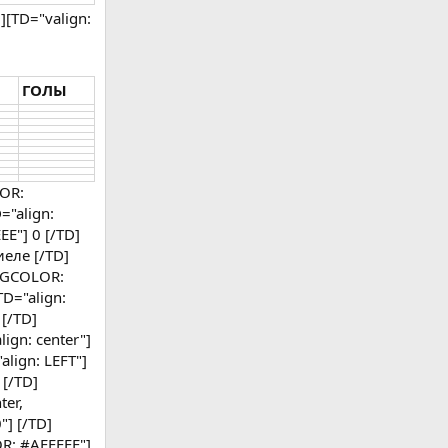
][TD="valign:
ГОЛЫ
LOR:
="align:
EE"] 0 [/TD]
иеле [/TD]
, BGCOLOR:
D="align:
 [/TD]
ign: center"]
lign: LEFT"]
 [/TD]
ter,
"] [/TD]
OR: #AFEEEE"]