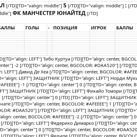
АЛ
5
:
[/TD][TD="valign: middle"]
[/TD][TD="valign: middle"]
[/TD
ФК МАНЧЕСТЕР ЮНАЙТЕД
ddle"]
[/TD]
БАЛЛЫ
ГОЛЫ
-
ПОЗИЦИЯ
ИГРОК
БАЛЛЫ
D][TD="align: LEFT"] Тибо Куртуа [/TD][TD="align: center, BGCO
enter"] -2 [/TD][TD="align: center, BGCOLOR: #DAA520"] [/TD][TD
n: LEFT"] Давид Де Хеа [/TD][TD="align: center, BGCOLOR: #AFEE
 [TD="align: LEFT"] ЗАЩИТНИК [/TD][TD="align: LEFT"] Норди Мук
AFEEEE"] -1 [/TD][TD="align: center"] 0 [/TD][TD="align: center
EFT"] ЗАЩИТНИК [/TD][TD="align: LEFT"] Фикайо Томори [/TD][T
 [/TD][TD="align: center"] 0 [/TD] [TD="align: LEFT"] ЗАЩИТНИК
нате [/TD][TD="align: center, BGCOLOR: #AFEEEE"] 1 [/TD][TD="al
COLOR: #DAA520"] [/TD][TD="align: LEFT"] ЗАЩИТНИК [/TD][TD="a
ign: center, BGCOLOR: #AFEEEE"] -2 [/TD][TD="align: center"] 0
/TD][TD="align: LEFT"] Федерико Димарко [/TD][TD="align: cen
="align: center"] 0 [/TD][TD="align: center, BGCOLOR: #DAA520
/TD][TD="align: LEFT"] Фелипе [/TD][TD="align: center, BGCOL