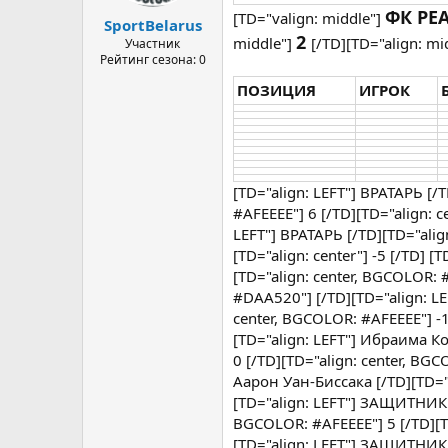
а
ФК РЕ
[TD="valign: middle"]
SportBelarus
2
middle"]
[/TD][TD="align: mi
Участник
Рейтинг сезона: 0
ПОЗИЦИЯ
ИГРОК
[TD="align: LEFT"] ВРАТАРЬ [/T
#AFEEEE"] 6 [/TD][TD="align: c
LEFT"] ВРАТАРЬ [/TD][TD="alig
[TD="align: center"] -5 [/TD]
[TD="align: center, BGCOLOR: #
#DAA520"] [/TD][TD="align: L
center, BGCOLOR: #AFEEEE"] -1
[TD="align: LEFT"] Ибраима Ко
0 [/TD][TD="align: center, BG
Аарон Уан-Биссака [/TD][TD="al
[TD="align: LEFT"] ЗАЩИТНИК [
BGCOLOR: #AFEEEE"] 5 [/TD][TD
[TD="align: LEFT"] ЗАЩИТНИК [