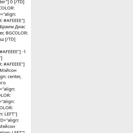
er"] 0 [/TD]
GCOLOR:
="align:
R: #AFEEEE"]
] Браим Диас
nter, BGCOLOR:
ш [/TD]
#AFEEEE"] -1
"]
: #AFEEEE"]
] Мэйсон
gn: center,
иго
="align:
OLOR:
"align:
COLOR:
: LEFT"]
D="align:
 Мэйсон
lign: LEFT"]