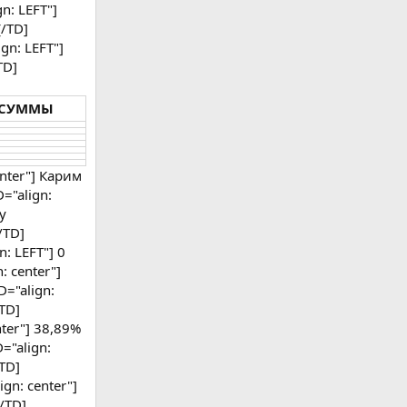
n: LEFT"]
[/TD]
gn: LEFT"]
TD]
 СУММЫ
enter"] Карим
D="align:
у
/TD]
n: LEFT"] 0
: center"]
D="align:
/TD]
nter"] 38,89%
="align:
/TD]
gn: center"]
/TD]