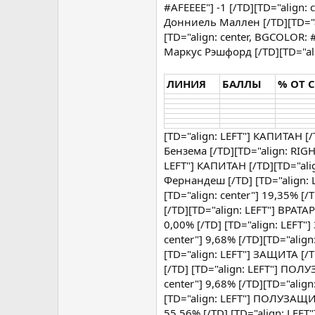
#AFEEEE"] -1 [/TD][TD="align:
Донниель Маллен [/TD][TD="ali
[TD="align: center, BGCOLOR:
Маркус Рэшфорд [/TD][TD="alig
ЛИНИЯ
БАЛЛЫ
% ОТ 
[TD="align: LEFT"] КАПИТАН [/
Бензема [/TD][TD="align: RIGHT"
LEFT"] КАПИТАН [/TD][TD="alig
Фернандеш [/TD] [TD="align: L
[TD="align: center"] 19,35% [/T
[/TD][TD="align: LEFT"] ВРАТАР
0,00% [/TD] [TD="align: LEFT"
center"] 9,68% [/TD][TD="align:
[TD="align: LEFT"] ЗАЩИТА [/T
[/TD] [TD="align: LEFT"] ПОЛУ
center"] 9,68% [/TD][TD="align:
[TD="align: LEFT"] ПОЛУЗАЩИТА
55,56% [/TD] [TD="align: LEFT