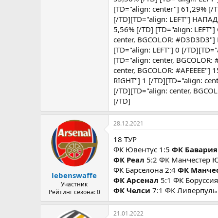
[TD="align: center"] 61,29% [/T
[/TD][TD="align: LEFT"] НАПАД
5,56% [/TD] [TD="align: LEFT"]
center, BGCOLOR: #D3D3D3"] КП 
[TD="align: LEFT"] 0 [/TD][TD="
[TD="align: center, BGCOLOR: 
center, BGCOLOR: #AFEEEE"] 1
RIGHT"] 1 [/TD][TD="align: ce
[/TD][TD="align: center, BGC
[/TD]
28.12.2021
18 ТУР
ФК Ювентус 1:5
ФК Бавария
ФК Реал
5:2 ФК Манчестер 
ФК Барселона 2:4
ФК Манче
lebenswaffe
ФК Арсенал
5:1 ФК Боруссия
Участник
ФК Челси
7:1 ФК Ливерпуль
Рейтинг сезона: 0
21.01.2022