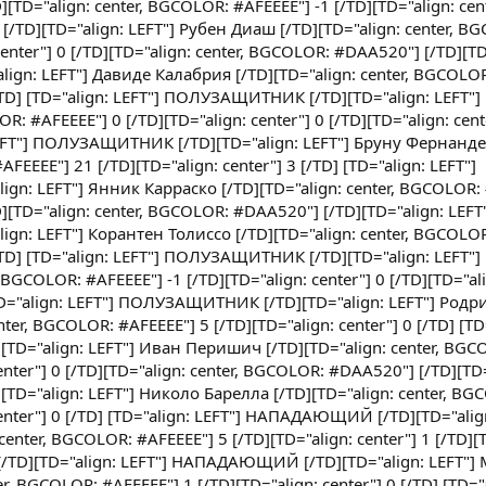
][TD="align: center, BGCOLOR: #AFEEEE"] -1 [/TD][TD="align: cent
[/TD][TD="align: LEFT"] Рубен Диаш [/TD][TD="align: center, B
center"] 0 [/TD][TD="align: center, BGCOLOR: #DAA520"] [/TD][TD
ign: LEFT"] Давиде Калабрия [/TD][TD="align: center, BGCOLO
 [/TD] [TD="align: LEFT"] ПОЛУЗАЩИТНИК [/TD][TD="align: LEFT"
OR: #AFEEEE"] 0 [/TD][TD="align: center"] 0 [/TD][TD="align: ce
LEFT"] ПОЛУЗАЩИТНИК [/TD][TD="align: LEFT"] Бруну Фернанде
AFEEEE"] 21 [/TD][TD="align: center"] 3 [/TD] [TD="align: LEFT"]
: LEFT"] Янник Карраско [/TD][TD="align: center, BGCOLOR: 
TD][TD="align: center, BGCOLOR: #DAA520"] [/TD][TD="align: LEFT
n: LEFT"] Корантен Толиссо [/TD][TD="align: center, BGCOLOR
 [/TD] [TD="align: LEFT"] ПОЛУЗАЩИТНИК [/TD][TD="align: LEFT"
 BGCOLOR: #AFEEEE"] -1 [/TD][TD="align: center"] 0 [/TD][TD="ali
="align: LEFT"] ПОЛУЗАЩИТНИК [/TD][TD="align: LEFT"] Родр
ter, BGCOLOR: #AFEEEE"] 5 [/TD][TD="align: center"] 0 [/TD] [TD
D="align: LEFT"] Иван Перишич [/TD][TD="align: center, BGC
enter"] 0 [/TD][TD="align: center, BGCOLOR: #DAA520"] [/TD][TD=
="align: LEFT"] Николо Барелла [/TD][TD="align: center, BG
center"] 0 [/TD] [TD="align: LEFT"] НАПАДАЮЩИЙ [/TD][TD="align
enter, BGCOLOR: #AFEEEE"] 5 [/TD][TD="align: center"] 1 [/TD][T
[/TD][TD="align: LEFT"] НАПАДАЮЩИЙ [/TD][TD="align: LEFT"]
r, BGCOLOR: #AFEEEE"] 1 [/TD][TD="align: center"] 0 [/TD] [TD="a