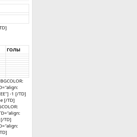
/TD]
ГОЛЫ
r, BGCOLOR:
D="align:
E"] -1 [/TD]
е [/TD]
 BGCOLOR:
D="align:
 [/TD]
D="align:
/TD]