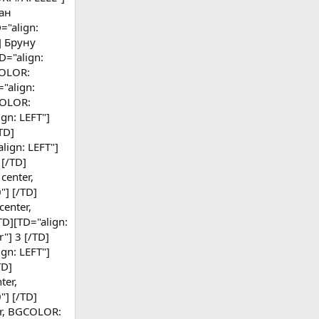
лан
="align:
] Бруну
D="align:
COLOR:
"align:
COLOR:
gn: LEFT"]
TD]
ign: LEFT"]
 [/TD]
center,
"] [/TD]
enter,
D][TD="align:
"] 3 [/TD]
gn: LEFT"]
TD]
ter,
"] [/TD]
er, BGCOLOR: