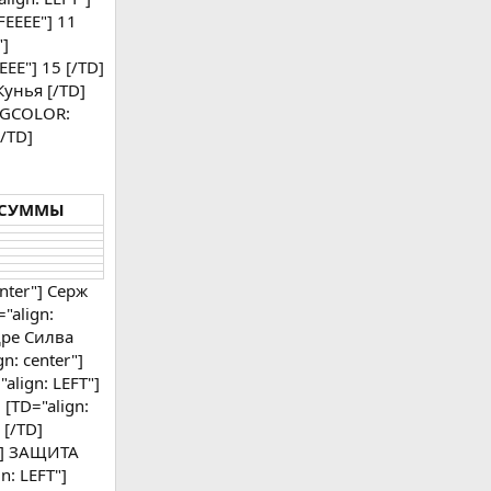
FEEEE"] 11
"]
EE"] 15 [/TD]
Кунья [/TD]
, BGCOLOR:
/TD]
 СУММЫ
enter"] Серж
="align:
ндре Силва
n: center"]
"align: LEFT"]
 [TD="align:
 [/TD]
FT"] ЗАЩИТА
n: LEFT"]