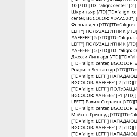
10 [/TD][TD="align: center"] 
Шкриньяр [/TD][TD="align: cen
center, BGCOLOR: #DAA520"] [
Фернандеш [/TD][TD="align: ce
LEFT"] ПОЛУЗАЩИТНИК [/TD][TD
#AFEEEE"] 5 [/TD][TD="align: c
LEFT"] ПОЛУЗАЩИТНИК [/TD][TD
#AFEEEE"] 5 [/TD][TD="align: 
Джесси Лингард [/TD][TD="alig
[TD="align: center, BGCOLOR:
Родриго Бентанкур [/TD][TD="a
[TD="align: LEFT"] НАПАДАЮЩИ
BGCOLOR: #AFEEEE"] 2 [/TD][TD
[TD="align: LEFT"] ПОЛУЗАЩИТ
BGCOLOR: #AFEEEE"] -1 [/TD][
LEFT"] Рахим Стерлинг [/TD][T
[TD="align: center, BGCOLOR:
Мэйсон Гринвуд [/TD][TD="alig
[TD="align: LEFT"] НАПАДАЮЩИ
BGCOLOR: #AFEEEE"] 2 [/TD][TD
[TD="align: LEFT"] НАПАДАЮЩИ