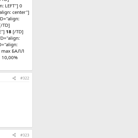
n: LEFT"] 0
lign: center"]
TD="align:
[/TD]
E"]
18
[/TD]
D="align:
="align:
"] max БАЛЛ
] 10,00%
#322
#323