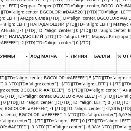
 LEFT"] Ферран Торрес [/TD][TD="align: center, BGCOLOR: #A
TD][TD="align: center, BGCOLOR: #DAA520"] [/TD][TD="align: LEFT
LEFT"] Андре Силва [/TD][TD="align: center, BGCOLOR: #AFEE
[TD="align: LEFT"] НАПАДАЮЩИЙ [/TD][TD="align: LEFT"] Матеус 
AFEEEE"] -1 [/TD][TD="align: center"] 0 [/TD][TD="align: center
LEFT"] НАПАДАЮЩИЙ [/TD][TD="align: LEFT"] Маркус Рэшфорд [
AFEEEE"] -2 [/TD][TD="align: center"] 0 [/TD]
СУММЫ
-
ХОД МАТЧА
-
ЛИНИЯ
БАЛЛЫ
% ОТ
TD][TD="align: center, BGCOLOR: #AFEEEE"] 5 [/TD][TD="align: c
 0 [/TD][TD="align: center"] : [/TD][TD="align: LEFT"] 1 [/TD][TD
n: center, BGCOLOR: #AFEEEE"] 15 [/TD][TD="align: center"] А
РЬ [/TD][TD="align: center, BGCOLOR: #AFEEEE"] -1 [/TD][TD="alig
 0 [/TD][TD="align: center"] : [/TD][TD="align: LEFT"] 0 [/TD][TD=
r, BGCOLOR: #AFEEEE"] -1 [/TD][TD="align: center"] -2,33% [/TD]
: center, BGCOLOR: #AFEEEE"] 1 [/TD][TD="align: center"] 6,67%
"align: center"] : [/TD][TD="align: LEFT"] 0 [/TD][TD="align: LE
OR: #AFEEEE"] -3 [/TD][TD="align: center"] -6,98% [/TD] [TD="alig