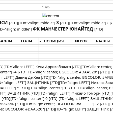
1 тур
ЛСИ
3
:
[/TD][TD="valign: middle"]
[/TD][TD="valign: middle"]
[
ФК МАНЧЕСТЕР ЮНАЙТЕД
TD="align: middle"]
[/TD]
БАЛЛЫ
ГОЛЫ
-
ПОЗИЦИЯ
ИГРОК
БАЛЛЫ
TD][TD="align: LEFT"] Кепа Аррисабалага [/TD][TD="align: cente
center"] -4 [/TD][TD="align: center, BGCOLOR: #DAA520"] [/TD][T
n: LEFT"] Давид Де Хеа [/TD][TD="align: center, BGCOLOR: #AFEEE
 [TD="align: LEFT"] ЗАЩИТНИК [/TD][TD="align: LEFT"] Никлас Зюл
AFEEEE"] 5 [/TD][TD="align: center"] 1 [/TD][TD="align: center,
EFT"] ЗАЩИТНИК [/TD][TD="align: LEFT"] Фикайо Томори [/TD][T
 [/TD][TD="align: center"] 0 [/TD] [TD="align: LEFT"] ЗАЩИТНИК
рвахаль [/TD][TD="align: center, BGCOLOR: #AFEEEE"] -2 [/TD][T
enter, BGCOLOR: #DAA520"] [/TD][TD="align: LEFT"] ЗАЩИТНИК [