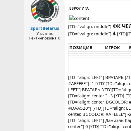
ЕВРОЛИГА
ФК ЧЕ
[TD="valign: middle"]
SportBelarus
4
[TD="valign: middle"]
[/TD][
Участник
Рейтинг сезона: 0
ПОЗИЦИЯ
ИГРОК
[TD="align: LEFT"] ВРАТАРЬ [/
#AFEEEE"] -1 [/TD][TD="align: 
LEFT"] ВРАТАРЬ [/TD][TD="alig
[TD="align: center"] -3 [/TD]
[TD="align: center, BGCOLOR: #
#DAA520"] [/TD][TD="align: L
center, BGCOLOR: #AFEEEE"] -2
[TD="align: LEFT"] Даниэль Ка
center"] 0 [/TD][TD="align: c