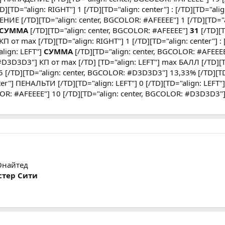
D][TD="align: RIGHT"] 1 [/TD][TD="align: center"] : [/TD][TD="alig
ЕНИЕ [/TD][TD="align: center, BGCOLOR: #AFEEEE"] 1 [/TD][TD="a
СУММА
[/TD][TD="align: center, BGCOLOR: #AFEEEE"]
31
[/TD][
от max [/TD][TD="align: RIGHT"] 1 [/TD][TD="align: center"] : 
align: LEFT"]
СУММА
[/TD][TD="align: center, BGCOLOR: #AFEEE
#D3D3D3"] КП от max [/TD] [TD="align: LEFT"] max БАЛЛ [/TD][T
5 [/TD][TD="align: center, BGCOLOR: #D3D3D3"] 13,33% [/TD][TD
nter"] ПЕНАЛЬТИ [/TD][TD="align: LEFT"] 0 [/TD][TD="align: LEFT
OLOR: #AFEEEE"] 10 [/TD][TD="align: center, BGCOLOR: #D3D3D3"
Юнайтед
стер Сити