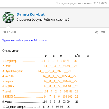
Последнее редактирование:
30.12.2009
DymitrKorybut
Старожил форума
Рейтинг сезона: 0
30.12.2009
#85
Турнирная таблица после 14-го тура.
Orange group:
_________________________и___в___н___п___з/п____о
1.Bergkamp…….………….…….14__9__1__4__110-78___28
2.Олич…………………………….14__8__3__3__91-66___27
3.DymitrKorybut……….....…14__8__2__4__89-81___26
4.vik2007………….……….….…14__8__1__5__102-84__25
5.шериф…………………………..14__8__1__5__108-96__25
6.S@HёК……………….….……..14__8__1__5__100-103__25
7.vaval……………………………...14__7__2__5__101-89__23
8.SERG85………………….……..14__7__1__6__108-102__22
9.Женёк…………………………...14__6__3__5__93-90____21
10.Ходаков Андрей…….......14__6__2__6__93-93___20