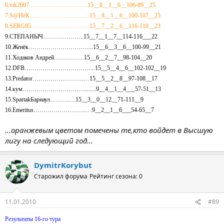
6.vik2007………….……….….…15__8__1__6__106-89__25
7.S@HёК……………….….……..15__8__1__6__100-107__25
8.SERG85………………….……..15__7__2__6__116-110__23
9.СТЕПАНЫЧ……….………..15__7__1__7__114-116___22
10.Женёк…………………………...15__6__3__6__100-99__21
11.Ходаков Андрей……………15__6__2__7__98-104__20
12.DFB……………………………...15__5__4__6__102-102__19
13.Predator…………….……….…15__5__2__8__97-108__17
14.кум………………………….........9__4__1__4___57-51__13
15.SpartakБарнаул……….…15__3__0__12__71-111__9
16.Emeritus………………….…..…9__2__1__6___54-65__7
...оранжевым цветом помечены те,кто войдет в Высшую
лигу на следующий год...
DymitrKorybut
Старожил форума
Рейтинг сезона: 0
11.01.2010
#89
Результаты 16-го тура