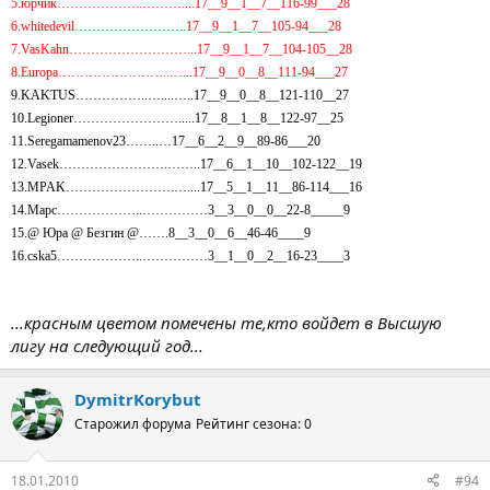
5.юрчик………………..………....17__9__1__7__116-99___28
6.whitedevil……………………..17__9__1__7__105-94___28
7.VasKahn………………………...17__9__1__7__104-105__28
8.Europa……………………..…...17__9__0__8__111-94___27
9.KAKTUS……………..…....…..17__9__0__8__121-110__27
10.Legioner…………………….....17__8__1__8__122-97__25
11.Seregamamenov23……..…17__6__2__9__89-86___20
12.Vasek…………………….……..17__6__1__10__102-122__19
13.MPAK…………………….…....17__5__1__11__86-114___16
14.Марс………………..……………3__3__0__0__22-8_____9
15.@ Юра @ Безгин @…….8__3__0__6__46-46____9
16.cska5………………..……………3__1__0__2__16-23____3
...красным цветом помечены те,кто войдет в Высшую
лигу на следующий год...
DymitrKorybut
Старожил форума
Рейтинг сезона: 0
18.01.2010
#94