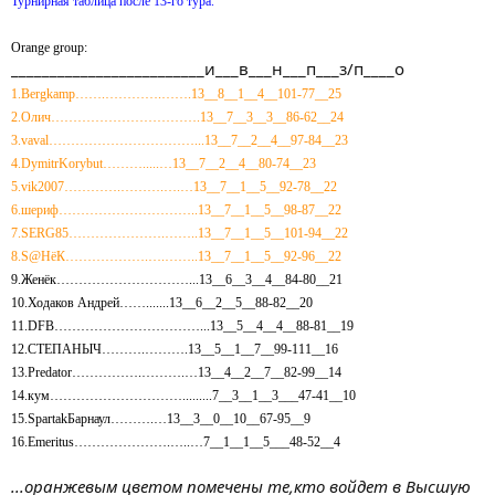
Турнирная таблица после 13-го тура.
Orange group:
_________________________и___в___н___п___з/п____о
1.Bergkamp…….………….…….13__8__1__4__101-77__25
2.Олич…………………………….13__7__3__3__86-62__24
3.vaval……………………………...13__7__2__4__97-84__23
4.DymitrKorybut……….....…13__7__2__4__80-74__23
5.vik2007………….……….….…13__7__1__5__92-78__22
6.шериф…………………………..13__7__1__5__98-87__22
7.SERG85………………….……..13__7__1__5__101-94__22
8.S@HёК……………….….……..13__7__1__5__92-96__22
9.Женёк…………………………...13__6__3__4__84-80__21
10.Ходаков Андрей…….......13__6__2__5__88-82__20
11.DFB……………………………...13__5__4__4__88-81__19
12.СТЕПАНЫЧ……….……….13__5__1__7__99-111__16
13.Predator…………….……….…13__4__2__7__82-99__14
14.кум………………………….........7__3__1__3___47-41__10
15.SpartakБарнаул……….…13__3__0__10__67-95__9
16.Emeritus………………….…..…7__1__1__5___48-52__4
...оранжевым цветом помечены те,кто войдет в Высшую