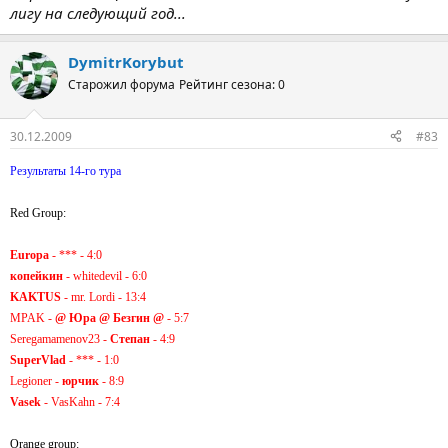
лигу на следующий год...
DymitrKorybut
Старожил форума
Рейтинг сезона: 0
30.12.2009
#83
Результаты 14-го тура
Red Group:
Europa
- *** - 4:0
копейкин
- whitedevil - 6:0
KAKTUS
- mr. Lordi - 13:4
MPAK -
@ Юра @ Безгин @
- 5:7
Seregamamenov23 -
Степан
- 4:9
SuperVlad
- *** - 1:0
Legioner -
юрчик
- 8:9
Vasek
- VasKahn - 7:4
Orange group: