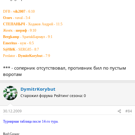
DFB -
vik2007
- 6:10
Олич
- vaval - 5:4
СТЕПАНЫЧ
- Ходаков Андрей - 11:5
Женёк -
шериф
- 9:10
Bergkamp
- SpartakБарнаул - 9:1
Emeritus
- кум - 6:5
S@HёK
- SERG85 - 8:7
Predator -
DymitrKorybut
- 7:9
*** - соперник отсутствовал, противник бил по пустым
воротам
DymitrKorybut
Старожил форума
Рейтинг сезона: 0
30.12.2009
#84
Турнирная таблица после 14-го тура.
Red Group: