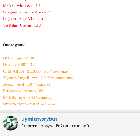
MPAK - whitedevil - 1:4
Seregamamenov23 - Vasek - 0:9
Legioner - SuperVlad - 5:5
VasKahn - Степан - 1:10
Orange group:
DFB - шериф - 9:10
Олич - vik2007 - 3:7
СТЕПАНЫЧ - SERG85 - 0:3 (*техничка)
Ходаков Андрей - *** - 3:0 (*без соперника)
Женёк - vaval - 1:0 (*техничка)
Bergkamp - Predator - 10:8
S@HёK - кум - 0:6 (*техничка)
DymitrKorybut - MIHAN-90 - 7:4
DymitrKorybut
Старожил форума
Рейтинг сезона: 0