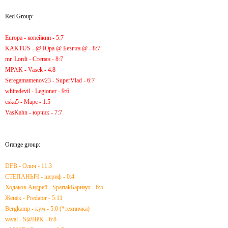
Red Group:
Europa - копейкин - 5:7
KAKTUS - @ Юра @ Безгин @ - 8:7
mr. Lordi - Степан - 8:7
MPAK - Vasek - 4:8
Seregamamenov23 - SuperVlad - 6:7
whitedevil - Legioner - 9:6
cska5 - Марс - 1:5
VasKahn - юрчик - 7:7
Orange group:
DFB - Олич - 11:3
СТЕПАНЫЧ - шериф - 0:4
Ходаков Андрей - SpartakБарнаул - 6:5
Женёк - Predator - 5:11
Bergkamp - кум - 5:0 (*техничка)
vaval - S@HёK - 6:8