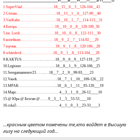
1.SuperVlad……………………..18__15__0__3__126-104__45
2.Степан…………………………..18__13__1__4__127-90__40
3.VasKahn………………………...18__10__1__7__114-113__31
4.Europa……………………..…...18__10__0__8__120-100_30
5.mr. Lordi……………………….18__10__0__8__122-111__30
6.копейкин………………………18__9__2__7__114-92___29
7.юрчик………………..………....18__9__1__8__120-106__28
8.whitedevil……………………..18__9__1__8__113-104___28
9.KAKTUS……………..…....…..18__9__0__9__127-119__27
10.Legioner…………………….....18__8__1__9__128-106__25
11.Seregamamenov23……..…18__7__2__9__99-93____23
12.Vasek…………………….……..18__7__1__10__109-126__22
13.MPAK…………………….…....18__6__1__11__95-120___19
14.Марс………………..……………4__3__1__0__26-12____10
15.@ Юра @ Безгин @…….9__3__1__5__53-53____10
16.cska5………………..……………4__1__0__3__23-33____3
...красным цветом помечены те,кто войдет в Высшую
лигу на следующий год...