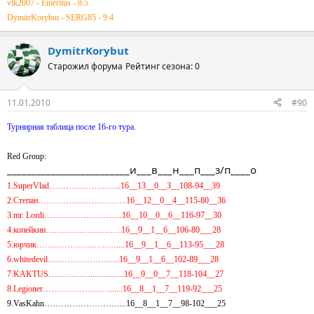
vik2007 - Emeritus - 8:5
DymitrKorybut - SERG85 - 9:4
DymitrKorybut
Старожил форума
Рейтинг сезона: 0
11.01.2010
#90
Турнирная таблица после 16-го тура.
Red Group:
_________________________и___в___н___п___з/п____о
1.SuperVlad……………………..16__13__0__3__108-94__39
2.Степан…………………………..16__12__0__4__115-80__36
3.mr. Lordi……………………….16__10__0__6__116-97__30
4.копейкин………………………16__9__1__6__106-80___28
5.юрчик………………..………....16__9__1__6__113-95___28
6.whitedevil……………………..16__9__1__6__102-89___28
7.KAKTUS……………..…....…..16__9__0__7__118-104__27
8.Legioner……………………......16__8__1__7__119-92___25
9.VasKahn………………………...16__8__1__7__98-102___25