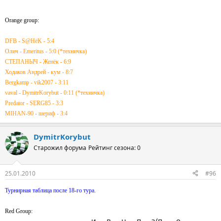
Orange group:
DFB - S@HёK - 5:4
Олич - Emeritus - 5:0 (*техничка)
СТЕПАНЫЧ - Женёк - 6:9
Ходаков Андрей - кум - 8:7
Bergkamp - vik2007 - 3:11
vaval - DymitrKorybut - 0:11 (*техничка)
Predator - SERG85 - 3:3
MIHAN-90 - шериф - 3:4
DymitrKorybut
Старожил форума
Рейтинг сезона: 0
25.01.2010
#96
Турнирная таблица после 18-го тура.
Red Group:
_________________________и___в___н___п___з/п____о