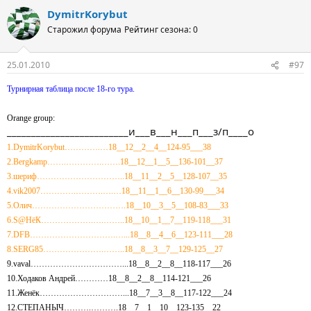
DymitrKorybut
Старожил форума
Рейтинг сезона: 0
25.01.2010
#97
Турнирная таблица после 18-го тура.
Orange group:
_________________________и___в___н___п___з/п____о
1.DymitrKorybut………….…18__12__2__4__124-95___38
2.Bergkamp…….………….…….18__12__1__5__136-101__37
3.шериф…………………………..18__11__2__5__128-107__35
4.vik2007………….……….….…18__11__1__6__130-99___34
5.Олич…………………………….18__10__3__5__108-83___33
6.S@HёК……………….….……..18__10__1__7__119-118___31
7.DFB………………………….…...18__8__4__6__123-111___28
8.SERG85………………….……..18__8__3__7__129-125__27
9.vaval……………………………...18__8__2__8__118-117___26
10.Ходаков Андрей…………18__8__2__8__114-121___26
11.Женёк…………………………...18__7__3__8__117-122___24
12.СТЕПАНЫЧ……….……….18__7__1__10__123-135__22