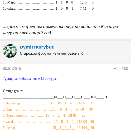
15.Марс………………..……………1__1__0__0____12-5___3
16.cska5………………..……………1__0__0__1____7-11___0
...красным цветом помечены те,кто войдет в Высшую
лигу на следующий год...
DymitrKorybut
Старожил форума
Рейтинг сезона: 0
08.01.2010
#88
Турнирная таблица после 15-го тура.
Orange group:
_________________________и___в___н___п___з/п____о
1.Bergkamp…….………….…….15__10__1__4__121-86___31
2.Олич…………………………….15__9__3__3__98-69___30
3.DymitrKorybut………….…15__9__2__4__98-88___29
4.vaval……………………………...15__8__2__5__112-94__26
5.шериф…………………………..15__8__2__5__116-104__26