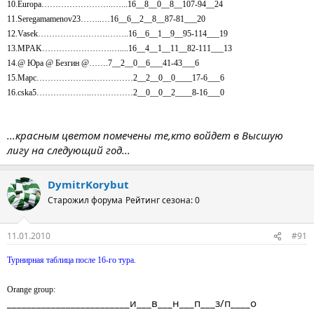
10.Europa……………………..…...16__8__0__8__107-94__24
11.Seregamamenov23……..…16__6__2__8__87-81___20
12.Vasek…………………….……..16__6__1__9__95-114___19
13.MPAK…………………….…....16__4__1__11__82-111___13
14.@ Юра @ Безгин @…….7__2__0__6___41-43___6
15.Марс………………..……………2__2__0__0____17-6___6
16.cska5………………..……………2__0__0__2____8-16___0
...красным цветом помечены те,кто войдет в Высшую
лигу на следующий год...
DymitrKorybut
Старожил форума
Рейтинг сезона: 0
11.01.2010
#91
Турнирная таблица после 16-го тура.
Orange group:
_________________________и___в___н___п___з/п____о