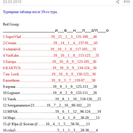
02.02.2010
#99
Турнирная таблица после 19-го тура.
Red Group:
_________________________и___в___н___п___з/п____о
1.SuperVlad……………………..19__15__1__3__131-109___46
2.Степан…………………………..19__14__1__4__137-91___43
3.whitedevil……………………..19__10__1__8__117-105___31
4.VasKahn………………………...19__10__1__8__115-123___31
5.Europa……………………..…...19__10__0__9__123-105__30
6.KAKTUS……………..…....…..19__10__0__9__134-124__30
7.mr. Lordi……………………….19__10__0__9__130-123__30
8.копейкин………………………19__9__3__7__119-97____30
9.юрчик………………..………....19__9__1__9__125-113___28
10.Legioner…………………….....19__8__2__9__133-111___26
11.Vasek…………………….……...19__8__1__10__118-126___25
12.Seregamamenov23……..…19__7__2__10__99-102___23
13.MPAK…………………….….....19__6__1__12__96-124____19
14.Марс………………..…………….5__4__1__0___38-20____13
15.@ Юра @ Безгин @…….10__4__1__5___58-56____13
16.cska5………………..…………….5__1__1__3___28-38____4