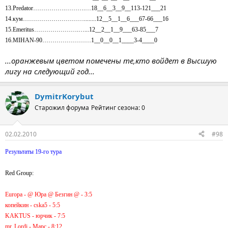
13.Predator…………….……….…18__6__3__9__113-121___21
14.кум…………………………........12__5__1__6___67-66___16
15.Emeritus………………….…...12__2__1__9___63-85___7
16.MIHAN-90……………………1__0__0__1____3-4____0
...оранжевым цветом помечены те,кто войдет в Высшую
лигу на следующий год...
DymitrKorybut
Старожил форума
Рейтинг сезона: 0
02.02.2010
#98
Результаты 19-го тура
Red Group:
Europa - @ Юра @ Безгин @ - 3:5
копейкин - cska5 - 5:5
KAKTUS - юрчик - 7:5
mr. Lordi - Марс - 8:12