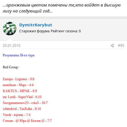
...оранжевым цветом помечены те,кто войдет в Высшую
лигу на следующий год...
DymitrKorybut
Старожил форума
Рейтинг сезона: 0
25.01.2010
#95
Результаты 18-го тура
Red Group:
Europa - Legioner - 9:6
копейкин - Марс - 4:4
KAKTUS - MPAK - 6:9
mr. Lordi - SuperVlad - 6:10
Seregamamenov23 - cska5 - 10:7
whitedevil - VasKahn - 8:10
Vasek - юрчик - 7:4
Степан - @ Юра @ Безгин @ - 7:7