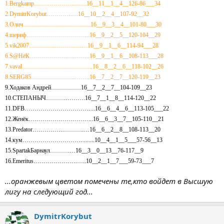
1.Bergkamp…….………….…….16__11__1__4__126-86___34
2.DymitrKorybut………….…16__10__2__4__107-92__32
3.Олич…………………………….16__9__3__4__101-80___30
4.шериф…………………………..16__9__2__5__120-104__29
5.vik2007………….……….….…16__9__1__6__114-94___28
6.S@HёК……………….….……..16__9__1__6__108-113___28
7.vaval……………………………...16__8__2__6__118-102__26
8.SERG85………………….……..16__7__2__7__120-119__23
9.Ходаков Андрей……………16__7__2__7__104-109__23
10.СТЕПАНЫЧ……….……….16__7__1__8__114-120__22
11.DFB……………………………...16__6__4__6__113-105___22
12.Женёк…………………………...16__6__3__7__105-110__21
13.Predator…………….……….…16__6__2__8__108-113__20
14.кум…………………………........10__4__1__5___57-56__13
15.SpartakБарнаул……….…16__3__0__13__76-117__9
16.Emeritus………………….…..10__2__1__7___59-73___7
...оранжевым цветом помечены те,кто войдет в Высшую
лигу на следующий год...
DymitrKorybut