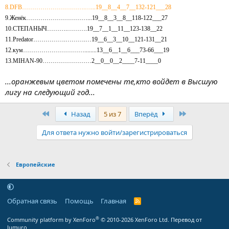
8.DFB………………………….…...19__8__4__7__132-121___28
9.Женёк…………………………...19__8__3__8__118-122___27
10.СТЕПАНЫЧ……….……….19__7__1__11__123-138__22
11.Predator…………….……….…19__6__3__10__121-131__21
12.кум…………………………........13__6__1__6___73-66___19
13.MIHAN-90……………………2__0__0__2____7-11____0
...оранжевым цветом помечены те,кто войдет в Высшую
лигу на следующий год...
Первый
Последняя
Назад
5 из 7
Вперёд
Для ответа нужно войти/зарегистрироваться
Европейские
Обратная связь
Помощь
Главная
R
S
S
®
Community platform by XenForo
© 2010-2026 XenForo Ltd.
Перевод от
Jumuro