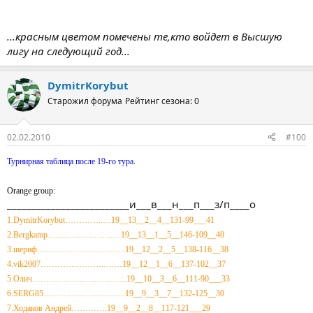
...красным цветом помечены те,кто войдет в Высшую
лигу на следующий год...
DymitrKorybut
Старожил форума
Рейтинг сезона: 0
02.02.2010
#100
Турнирная таблица после 19-го тура.
Orange group:
_________________________и___в___н___п___з/п____о
1.DymitrKorybut………….….19__13__2__4__131-99___41
2.Bergkamp…….………….…….19__13__1__5__146-109__40
3.шериф…………………………..19__12__2__5__138-116__38
4.vik2007………….……….….…19__12__1__6__137-102__37
5.Олич…………………………….19__10__3__6__111-90___33
6.SERG85………………….……..19__9__3__7__132-125__30
7.Ходаков Андрей………….19__9__2__8__117-121___29