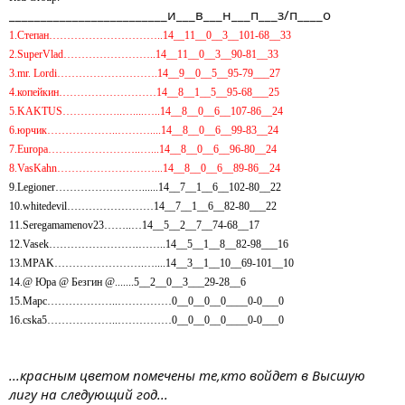
_________________________и___в___н___п___з/п____о
1.Степан…………………………..14__11__0__3__101-68__33
2.SuperVlad……………………..14__11__0__3__90-81__33
3.mr. Lordi……………………….14__9__0__5__95-79___27
4.копейкин………………………14__8__1__5__95-68___25
5.KAKTUS……………..…....…..14__8__0__6__107-86__24
6.юрчик………………..………....14__8__0__6__99-83__24
7.Europa……………………..…...14__8__0__6__96-80__24
8.VasKahn………………………...14__8__0__6__89-86__24
9.Legioner……………………......14__7__1__6__102-80__22
10.whitedevil……………………14__7__1__6__82-80___22
11.Seregamamenov23……..…14__5__2__7__74-68__17
12.Vasek…………………….……..14__5__1__8__82-98___16
13.MPAK…………………….…....14__3__1__10__69-101__10
14.@ Юра @ Безгин @.......5__2__0__3___29-28__6
15.Марс………………..……………0__0__0__0____0-0___0
16.cska5………………..……………0__0__0__0____0-0___0
...красным цветом помечены те,кто войдет в Высшую
лигу на следующий год...