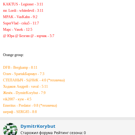
KAKTUS - Legioner - 3:11
mr. Lordi - whitedevil - 3:11
MPAK - VasKahn - 9:2
SuperVlad - cska5 - 11:7
Марс - Vasek - 12:5
@ Юра @ Безгин @ - юрчик - 5:7
Orange group:
DFB - Bergkamp - 8:11
Олич - SpartakБарнаул - 7:3
СТЕПАНЫЧ - S@HёK - 4:0 (*техничка)
Ходаков Андрей - vaval - 5:11
Женёк - DymitrKorybut - 7:9
vik2007 - кум - 4:5
Emeritus - Predator - 0:8 (*техничка)
шериф - SERG85 - 8:8
DymitrKorybut
Старожил форума
Рейтинг сезона: 0