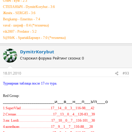
Олич - кум - 2:3
СТЕПАНЫЧ - DymitrKorybut - 3:6
Женёк - SERG85 - 3:6
Bergkamp - Emeritus - 7:4
vaval - шериф - 0:4 (*техничка)
vik2007 - Predator - 5:2
S@HёK - SpartakБарнаул - 7:0 (*техничка)
DymitrKorybut
Старожил форума
Рейтинг сезона: 0
18.01.2010
#93
Турнирная таблица после 17-го тура.
Red Group:
_________________________и___в___н___п___з/п____о
1.SuperVlad……………………..17__14__0__3__116-98___42
2.Степан…………………………..17__13__0__4__120-83__39
3.mr. Lordi……………………….17__10__0__7__116-101__30
4.копейкин………………………17__9__1__7__110-88___28