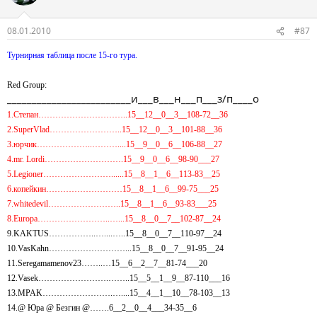
08.01.2010
#87
Турнирная таблица после 15-го тура.
Red Group:
_________________________и___в___н___п___з/п____о
1.Степан…………………………..15__12__0__3__108-72__36
2.SuperVlad……………………..15__12__0__3__101-88__36
3.юрчик………………..………....15__9__0__6__106-88__27
4.mr. Lordi……………………….15__9__0__6__98-90___27
5.Legioner……………………......15__8__1__6__113-83__25
6.копейкин………………………15__8__1__6__99-75___25
7.whitedevil……………………..15__8__1__6__93-83___25
8.Europa……………………..…...15__8__0__7__102-87__24
9.KAKTUS……………..…....…..15__8__0__7__110-97__24
10.VasKahn………………………...15__8__0__7__91-95__24
11.Seregamamenov23……..…15__6__2__7__81-74___20
12.Vasek…………………….……..15__5__1__9__87-110___16
13.MPAK…………………….…....15__4__1__10__78-103__13
14.@ Юра @ Безгин @…….6__2__0__4___34-35__6