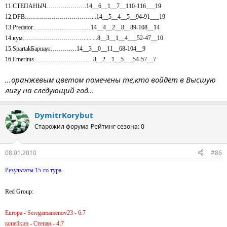
11.СТЕПАНЫЧ……….……….14__6__1__7__110-116___19
12.DFB……………………………...14__5__4__5__94-91___19
13.Predator…………….……….…14__4__2__8__89-108__14
14.кум………………………….........8__3__1__4___52-47__10
15.SpartakБарнаул……….…14__3__0__11__68-104__9
16.Emeritus………………….…..…8__2__1__5___54-57__7
...оранжевым цветом помечены те,кто войдет в Высшую
лигу на следующий год...
DymitrKorybut
Старожил форума
Рейтинг сезона: 0
08.01.2010
#86
Результаты 15-го тура
Red Group:
Europa - Seregamamenov23 - 6:7
копейкин - Степан - 4:7