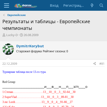
Вход
Регистрация
Европейские
Результаты и таблицы - Европейские
чемпионаты
А
Д
Lucky-D
26.08.2009
в
а
т
т
DymitrKorybut
о
а
Старожил форума
Рейтинг сезона: 0
р
н
т
а
е
ч
22.12.2009
#81
м
а
ы
л
Турнирная таблица после 13-го тура.
а
Red Group:
_________________________и___в___н___п___з/п____о
1.Степан…………………………..13__10__0__3__92-64__30
2.SuperVlad……………………..13__10__0__3__89-81__30
3.mr. Lordi……………………….13__9__0__4__91-66__27
4.VasKahn………………………...13__8__0__5__85-79__24