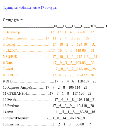
Турнирная таблица после 17-го тура.
Orange group:
_________________________и___в___н___п___з/п____о
1.Bergkamp…….………….…….17__12__1__4__133-90___37
2.DymitrKorybut………….…17__11__2__4__113-95___35
3.шериф…………………………..17__10__2__5__124-104__32
4.vik2007………….……….….…17__10__1__6__119-96___31
5.S@HёК……………….….……..17__10__1__6__115-113___31
6.Олич…………………………….17__9__3__5__103-83___30
7.vaval……………………………...17__8__2__7__118-106__26
8.SERG85………………….……..17__8__2__7__126-122__26
9.DFB………………………….…...17__7__4__6__118-107__25
10.Ходаков Андрей…………17__7__2__8__106-114__23
11.СТЕПАНЫЧ……….……….17__7__1__9__117-126__22
12.Женёк…………………………...17__6__3__8__108-116__21
13.Predator…………….……….…17__6__2__9__110-118__20
14.кум…………………………........11__5__1__5___60-58__16
15.SpartakБарнаул……….….17__3__0__14__76-124__9
16.Emeritus………………….…...11__2__1__8___63-80___7