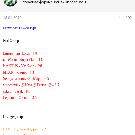
Старожил форума
Рейтинг сезона: 0
18.01.2010
#92
Результаты 17-го тура
Red Group:
Europa - mr. Lordi - 4:0
копейкин - SuperVlad - 4:8
KAKTUS - VasKahn - 3:6
MPAK - юрчик - 4:3
Seregamamenov23 - Марс - 2:5
whitedevil - @ Юра @ Безгин @ - 3:5
cska5 - Vasek - 8:7
Legioner - Степан - 3:5
Orange group:
DFB - Ходаков Андрей - 5:2