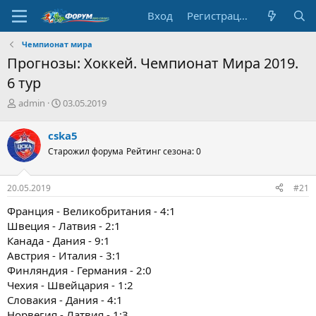
Вход
Регистрация
Чемпионат мира
Прогнозы: Хоккей. Чемпионат Мира 2019.
6 тур
А
Д
admin
03.05.2019
в
а
т
т
cska5
о
а
Старожил форума
Рейтинг сезона: 0
р
н
т
а
е
ч
20.05.2019
#21
м
а
ы
л
Франция - Великобритания - 4:1
а
Швеция - Латвия - 2:1
Канада - Дания - 9:1
Австрия - Италия - 3:1
Финляндия - Германия - 2:0
Чехия - Швейцария - 1:2
Словакия - Дания - 4:1
Норвегия - Латвия - 1:3