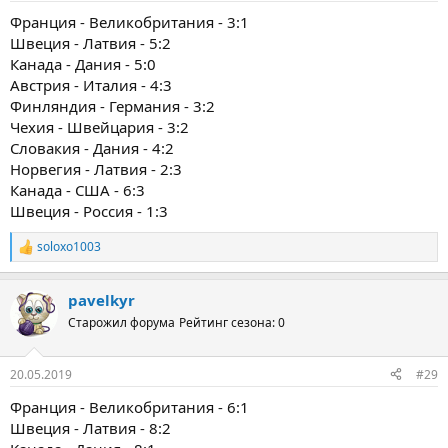
Франция - Великобритания - 3:1
Швеция - Латвия - 5:2
Канада - Дания - 5:0
Австрия - Италия - 4:3
Финляндия - Германия - 3:2
Чехия - Швейцария - 3:2
Словакия - Дания - 4:2
Норвегия - Латвия - 2:3
Канада - США - 6:3
Швеция - Россия - 1:3
soloxo1003
Р
е
а
pavelkyr
к
ц
Старожил форума
Рейтинг сезона: 0
и
и
:
20.05.2019
#29
Франция - Великобритания - 6:1
Швеция - Латвия - 8:2