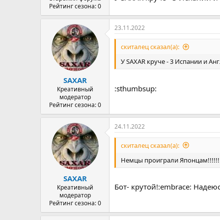
Рейтинг сезона: 0
23.11.2022
скиталец сказал(а):
У SAXAR круче - 3 Испании и Анг
SAXAR
:sthumbsup:
Креативный
модератор
Рейтинг сезона: 0
24.11.2022
скиталец сказал(а):
Немцы проиграли Японцам!!!!!!!
SAXAR
Бот- крутой!:embrace: Надею
Креативный
модератор
Рейтинг сезона: 0