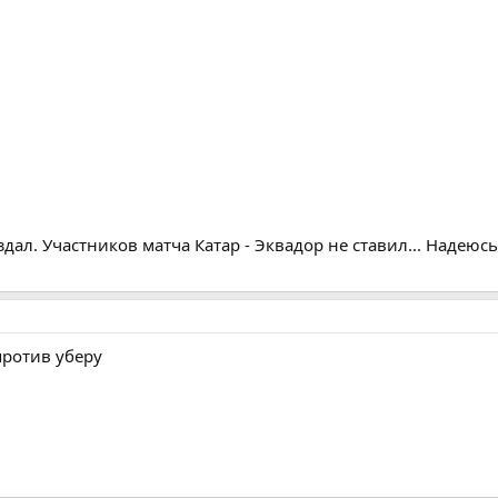
ал. Участников матча Катар - Эквадор не ставил... Надеюс
против уберу