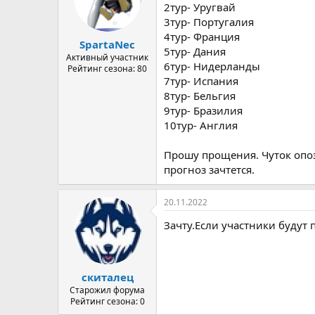
а
2тур- Уругвай
3тур- Португалия
4тур- Франция
SpartaNec
5тур- Дания
Активный участник
6тур- Нидерланды
Рейтинг сезона: 80
7тур- Испания
8тур- Бельгия
9тур- Бразилия
10тур- Англия
Прошу прощения. Чуток опозд
прогноз зачтется.
20.11.2022
Зачту.Если участники будут 
скиталец
Старожил форума
Рейтинг сезона: 0