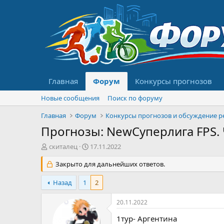
Главная
Форум
Конкурсы прогнозов
Новые сообщения
Поиск по форуму
Главная
Форум
Прогнозы: NewСуперлига FPS. Ч
А
Д
скиталец
17.11.2022
в
а
т
Закрыто для дальнейших ответов.
т
о
а
р
н
Назад
1
2
т
а
е
ч
20.11.2022
м
а
ы
л
1тур- Аргентина