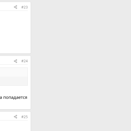
#23
#24
а попадается
#25