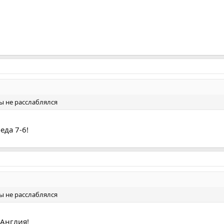
бы не расслаблялся
еда 7-6!
бы не расслаблялся
 Англия!