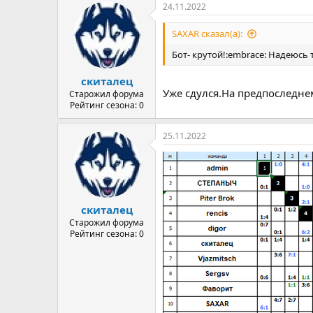
24.11.2022
SAXAR сказал(а):
Бот- крутой!:embrace: Надеюсь 
скиталец
Уже сдулся.На предпоследне
Старожил форума
Рейтинг сезона: 0
25.11.2022
скиталец
Старожил форума
Рейтинг сезона: 0