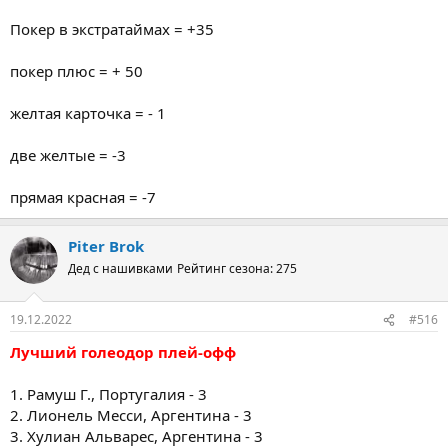
Покер в экстратаймах = +35
покер плюс = + 50
желтая карточка = - 1
две желтые = -3
прямая красная = -7
Piter Brok
Дед с нашивками
Рейтинг сезона: 275
19.12.2022
#516
Лучший голеодор плей-офф
1. Рамуш Г., Португалия - 3
2. Лионель Месси, Аргентина - 3
3. Хулиан Альварес, Аргентина - 3