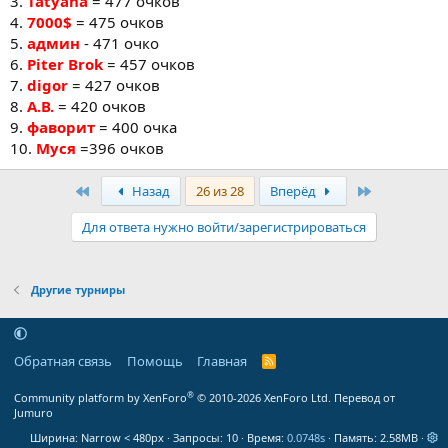
3.
Tatyana
= 477 очков
4.
7000$
= 475 очков
5.
админ
- 471 очко
6.
Piter Brok
= 457 очков
7.
digor
= 427 очков
8.
А.В.
= 420 очков
9.
фаворит
= 400 очка
10.
Муся
=396 очков
Первый
Последняя
Назад
26 из 28
Вперёд
Для ответа нужно войти/зарегистрироваться
Другие турниры
Обратная связь
Помощь
Главная
R
S
S
®
Community platform by XenForo
© 2010-2026 XenForo Ltd.
Перевод от
Jumuro
Ширина
Запросы
10
Время
0.0748s
Память
2.58MB