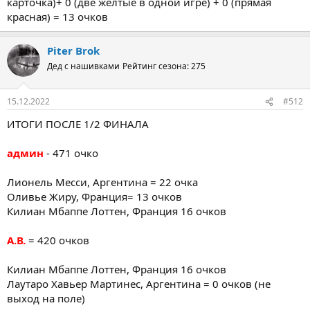
карточка)+ 0 (две желтые в одной игре) + 0 (прямая
красная) = 13 очков
Piter Brok
Дед с нашивками
Рейтинг сезона: 275
15.12.2022
#512
ИТОГИ ПОСЛЕ 1/2 ФИНАЛА
админ
- 471 очко
Лионель Месси, Аргентина = 22 очка
Оливье Жиру, Франция= 13 очков
Килиан Мбаппе Лоттен, Франция 16 очков
А.В.
= 420 очков
Килиан Мбаппе Лоттен, Франция 16 очков
Лаутаро Хавьер Мартинес, Аргентина = 0 очков (не
выход на поле)