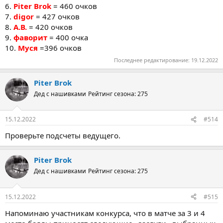
6.
Piter Brok
= 460 очков
7.
digor
= 427 очков
8.
А.В.
= 420 очков
9.
фаворит
= 400 очка
10.
Муся
=396 очков
Последнее редактирование:
19.12.2022
Piter Brok
Дед с нашивками
Рейтинг сезона: 275
15.12.2022
#514
Проверьте подсчеты ведущего.
Piter Brok
Дед с нашивками
Рейтинг сезона: 275
15.12.2022
#515
Напоминаю участникам конкурса, что в матче за 3 и 4