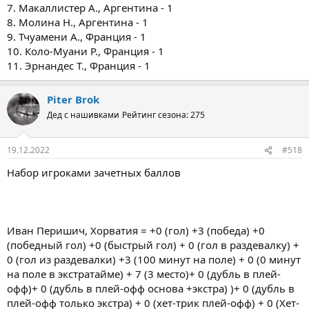
7. Макаллистер А., Аргентина - 1
8. Молина Н., Аргентина - 1
9. Тчуамени А., Франция - 1
10. Коло-Муани Р., Франция - 1
11. Эрнандес Т., Франция - 1
Piter Brok
Дед с нашивками
Рейтинг сезона: 275
19.12.2022
#518
Набор игроками зачетных баллов
Иван Перишич, Хорватия = +0 (гол) +3 (победа) +0
(победный гол) +0 (быстрый гол) + 0 (гол в раздевалку) +
0 (гол из раздевалки) +3 (100 минут на поле) + 0 (0 минут
на поле в экстратайме) + 7 (3 место)+ 0 (дубль в плей-
офф)+ 0 (дубль в плей-офф основа +экстра) )+ 0 (дубль в
плей-офф только экстра) + 0 (хет-трик плей-офф) + 0 (Хет-