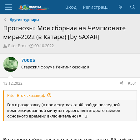
Вход
Регистрация
Другие турниры
Прогнозы: Моя сборная на Чемпионате
мира-2022 (в Катаре) [by SAXAR]
А
Д
Piter Brok
09.10.2022
в
а
т
т
7000$
о
а
Старожил форума
Рейтинг сезона: 0
р
н
т
а
е
ч
13.12.2022
#501
м
а
ы
л
Piter Brok сказал(а):
а
Гол в раздевалку (в промежутках от 40-вой до последней
компенсированной минуты первого или второго таймов
основного времени включительно) = + 3
Во втором тайме гол в раздевалку считается с 85-той до