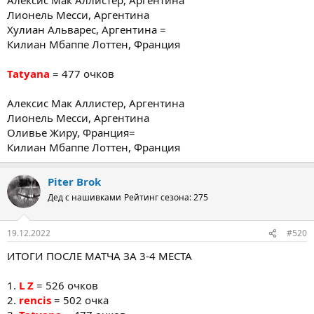
Лионель Месси, Аргентина
Хулиан Альварес, Аргентина =
Килиан Мбаппе Лоттен, Франция
Tatyana
= 477 очков
Алексис Мак Аллистер, Аргентина
Лионель Месси, Аргентина
Оливье Жиру, Франция=
Килиан Мбаппе Лоттен, Франция
Piter Brok
Дед с нашивками
Рейтинг сезона: 275
19.12.2022
#520
ИТОГИ ПОСЛЕ МАТЧА ЗА 3-4 МЕСТА
1.
L Z
= 526 очков
2.
rencis
= 502 очка