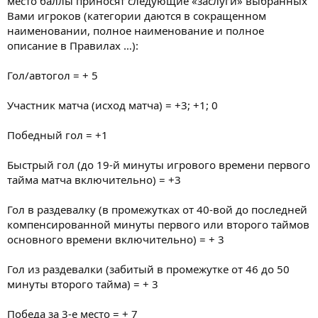
место баллы приносят следующие «заслуги» выбранных
Вами игроков (категории даются в сокращенном
наименовании, полное наименование и полное
описание в Правилах …):
Гол/автогол = + 5
Участник матча (исход матча) = +3; +1; 0
Победный гол = +1
Быстрый гол (до 19-й минуты игрового времени первого
тайма матча включительно) = +3
Гол в раздевалку (в промежутках от 40-вой до последней
компенсированной минуты первого или второго таймов
основного времени включительно) = + 3
Гол из раздевалки (забитый в промежутке от 46 до 50
минуты второго тайма) = + 3
Победа за 3-е место = + 7