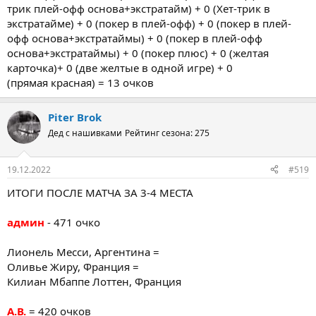
трик плей-офф основа+экстратайм) + 0 (Хет-трик в
экстратайме) + 0 (покер в плей-офф) + 0 (покер в плей-
офф основа+экстратаймы) + 0 (покер в плей-офф
основа+экстратаймы) + 0 (покер плюс) + 0 (желтая
карточка)+ 0 (две желтые в одной игре) + 0
(прямая красная) = 13 очков
Piter Brok
Дед с нашивками
Рейтинг сезона: 275
19.12.2022
#519
ИТОГИ ПОСЛЕ МАТЧА ЗА 3-4 МЕСТА
админ
- 471 очко
Лионель Месси, Аргентина =
Оливье Жиру, Франция =
Килиан Мбаппе Лоттен, Франция
А.В.
= 420 очков