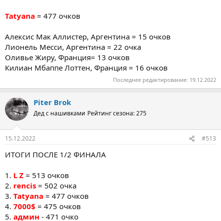
Tatyana
= 477 очков
Алексис Мак Аллистер, Аргентина = 15 очков
Лионель Месси, Аргентина = 22 очка
Оливье Жиру, Франция= 13 очков
Килиан Мбаппе Лоттен, Франция = 16 очков
Последнее редактирование:
19.12.2022
Piter Brok
Дед с нашивками
Рейтинг сезона: 275
15.12.2022
#513
ИТОГИ ПОСЛЕ 1/2 ФИНАЛА
1.
L Z
= 513 очков
2.
rencis
= 502 очка
3.
Tatyana
= 477 очков
4.
7000$
= 475 очков
5.
админ
- 471 очко