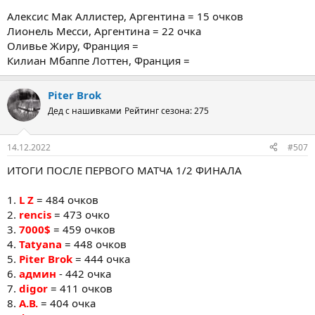
Алексис Мак Аллистер, Аргентина = 15 очков
Лионель Месси, Аргентина = 22 очка
Оливье Жиру, Франция =
Килиан Мбаппе Лоттен, Франция =
Piter Brok
Дед с нашивками
Рейтинг сезона: 275
14.12.2022
#507
ИТОГИ ПОСЛЕ ПЕРВОГО МАТЧА 1/2 ФИНАЛА
1.
L Z
= 484 очков
2.
rencis
= 473 очко
3.
7000$
= 459 очков
4.
Tatyana
= 448 очков
5.
Piter Brok
= 444 очка
6.
админ
- 442 очка
7.
digor
= 411 очков
8.
А.В.
= 404 очка