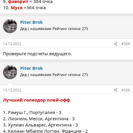
9.
фаворит
= 384 очка
10.
Муся
=364 очка
Piter Brok
Дед с нашивками
Рейтинг сезона: 275
14.12.2022
#508
Проверьте подсчеты ведущего.
Piter Brok
Дед с нашивками
Рейтинг сезона: 275
15.12.2022
#509
Лучший голеодор плей-офф
1. Рамуш Г., Португалия - 3
2. Лионель Месси, Аргентина - 3
3. Хулиан Альварес, Аргентина - 3
4. Килиан Мбаппе Лоттен, Франция - 2