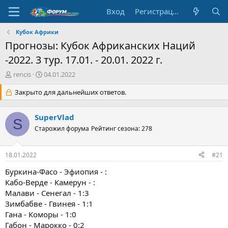
Вход
Регистрация
Кубок Африки
Прогнозы: Кубок Африканских Наций
-2022. 3 тур. 17.01. - 20.01. 2022 г.
А
Д
rencis
04.01.2022
в
а
т
Закрыто для дальнейших ответов.
т
о
а
р
н
SuperVlad
т
а
S
е
Старожил форума
ч
Рейтинг сезона: 278
м
а
ы
л
18.01.2022
#21
а
Буркина-Фасо - Эфиопия - :
Кабо-Верде - Камерун - :
Малави - Сенегал - 1:3
Зимбабве - Гвинея - 1:1
Гана - Коморы - 1:0
Габон - Марокко - 0:2