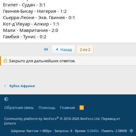
Египет - Судан - 3:1
Гвинея-Бисау - Нигерия - 1:2
Сьерра-Леоне - Экв. Гвинея - 0:1
Кот-д`Ивуар - Алжир - 1:1
Мали - Мавритания - 2:0
Гамбия - Тунис - 0:2
Первый
Назад
2 из 2
Закрыто для дальнейших ответов.
Кубок Африки
Обратная связь
Помощь
Главная
R
S
S
®
Community platform by XenForo
© 2010-2026 XenForo Ltd.
Перевод от
Jumuro
Ширина
Запросы
8
Время
0.0445s
Память
2.08MB