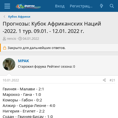
Вход
Регистрация
Кубок Африки
Прогнозы: Кубок Африканских Наций
-2022. 1 тур. 09.01. - 12.01. 2022 г.
А
Д
rencis
04.01.2022
в
а
т
Закрыто для дальнейших ответов.
т
о
а
р
н
MPAK
т
а
е
Старожил форума
ч
Рейтинг сезона: 0
м
а
ы
л
10.01.2022
#21
а
Гвинея - Малави - 2:1
Марокко - Гана - 1:0
Коморы - Габон - 0:2
Алжир - Сьерра-Леоне - 4:0
Нигерия - Египет - 2:2
Судан - Гвинея-Бисау - 1:0